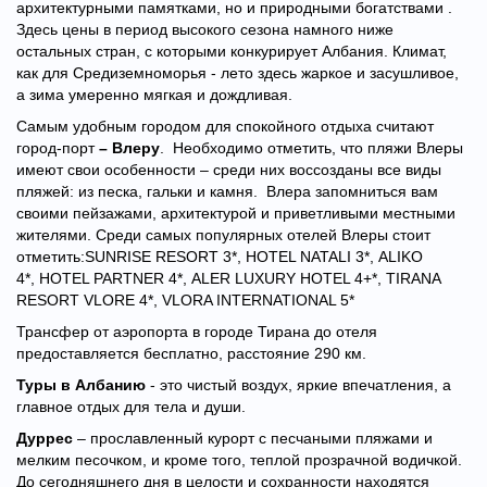
архитектурными памятками, но и природными богатствами .
Здесь цены в период высокого сезона намного ниже
остальных стран, с которыми конкурирует Албания. Климат,
как для Средиземноморья - лето здесь жаркое и засушливое,
а зима умеренно мягкая и дождливая.
Самым удобным городом для спокойного отдыха считают
город-порт
– Влеру
. Необходимо отметить, что пляжи Влеры
имеют свои особенности – среди них воссозданы все виды
пляжей: из песка, гальки и камня. Влера запомниться вам
своими пейзажами, архитектурой и приветливыми местными
жителями. Среди самых популярных отелей Влеры стоит
отметить:
SUNRISE RESORT 3*,
HOTEL NATALI 3*,
ALIKO
4*,
HOTEL PARTNER 4*,
ALER LUXURY HOTEL 4+*,
TIRANA
RESORT VLORE 4*,
VLORA INTERNATIONAL 5*
Трансфер от аэропорта в городе Тирана до отеля
предоставляется бесплатно, расстояние 290 км.
Туры в Албанию
- это чистый воздух, яркие впечатления, а
главное отдых для тела и души.
Дуррес
– прославленный курорт с песчаными пляжами и
мелким песочком, и кроме того, теплой прозрачной водичкой.
До сегодняшнего дня в целости и сохранности находятся