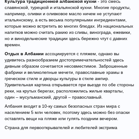
Культура традиционной албанской кухни
- это смесь
славянской, турецкой и итальянской кухни. Многие продукты,
например, оливки и оливковое масло ничем не уступают
итальянскому, а есть весьма популярными ингредиентами,
которые можно встретить во многих блюдах. Из национальных
напитков можно считать ракию из сливы, винограда, ежевики,
но и винодельческие традиции здесь бережно чтут с давних
времен.
Отдых в Албании
ассоциируется с пляжем, однако вы
удивитесь разнообразием достопримечательностей здесь
дивным образом сочетается несовместимое. Заброшенные
фабрики и великолепные мечети, православные храмы в
греческом стиле и дворцы культуры в стиле ампир.
Удивительная картина открывается при вьезде по обе стороны
реки, на крутых берегах, расположились жилые кварталы,
один – мусульманский, другой – православный.
Албания входит в 10-ку самых безопасных стран мира с
населением 5 млн человек, поэтому здесь можно без опаски
оставлять вещи на пляже или гулять поздним вечером.
Страна для первооткрывателей и любителей экстрима