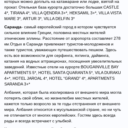
которых можно доплыть на катамаране или лодке, взятой на
прокат. Отельная база курорта достаточно большая:
CASTLE
4*,
TIRANA 4*,
VILLA QENDRA 3+*,
HEKSAMIL 3+*,
VILLA VISTA
MARE 3*,
ARTUR 3*,
VILLA DELFIN 3*
Саранда
- самый европейский город в котором чувствуется
сильное влияние Греции, половина местных жителей
этнические эллины. Расстояние от аэропорта составляет 278
км.Отдых в Саранде привлекает туристов-молодоженов и
также туристов, уважающих путешествовать пешком. Здесь
есть все возможности для серфинга, яхтинга, дайвинга,
катания на водных аттракционах, посещения увеселительных
заведений. Известные отели на курорте:
BOUGAINVILLE BAY
APARTMENTS 5*,
HOTEL SANTA QUARANTA 5*,
VILA DURAKU
4+*,
HOTEL JAROAL 4*,
HOTEL “GRAND” 4*,
APARTMENTS
SARANDA 3+*
Албания, которая была изолирована от внешнего мира могла
потерять свой облик, но жизнелюбие местных жителей,
кажется только возросло за те годы отстранения от внешнего
мира. Албания относится к мусульманской стране, но ни чуть
не отличается от многих европейских. Гостям здесь всегда
рады и всегда встречают с улыбкой.