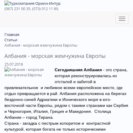
(067) 231 00 35, (073) 012 11 89,
(067) 242 38 60
Toggl
naviga
Главная
Статьи
Албания - морская жемчужина Европы
Албания - морская жемчужина Европы
25.07.2018
Сегодняшняя
Албания
- это страна,
которая реконструировалась из
отсталой и забитой в
привлекательное и любимое всеми европейское место, где
отдых превращается в рай. Албания расположена на берегах
бездонно-синей Адриатики и Ионического моря в юго-
восточной части Европы, рядом с такими странами как Сербия
и Черногория, Италия, Греция и Македония. Столица
Албании – город Тирана.
Страна - загадка с пестрым колоритом и контрастной
культурой, которая богата не только историческими