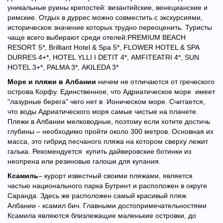
уникальные руины крепостей: византийские, венецианские и
римские. Отдых в дуррес можно совместить с экскурсиями,
историческое значение которых трудно переоценить. Туристы
чаще всего выбирают среди отелей:
PREMIUM BEACH
RESORT 5*,
Brilliant Hotel & Spa 5*,
FLOWER HOTEL & SPA
DURRES 4+*,
HOTEL YLLI I DETIT 4*,
AMFITEATRI 4*,
SUN
HOTEL 3+*, PALMA 3*,
AKILEDA 3*
Море и пляжи в Албании
ничем не отличаются от греческого
острова Корфу. Единственное, что Адриатическое море имеет
"лазурные берега" чего нет в Ионическом море. Считается,
что воды Адриатического моря самые чистые на планете.
Пляжи в Албании мелководные, поэтому если хотите достичь
глубины – необходимо пройти около 300 метров. Основная их
масса, это гибрид песчаного пляжа на котором сверху лежит
галька. Рекомендуется купить дайверовские ботинки из
неопрена или резиновые галоши для купания.
Ксамиль
– курорт известный своими пляжами, является
частью национального парка Бутринт и расположен в округе
Саранда. Здесь же расположен самый красивый пляж
Албании - ксамил бич. Главными достопримечательностями
Ксамила являются близлежащие маленькие островки, до