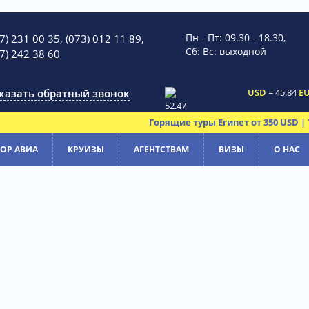
Пн - Пт: 09.30 - 18.30,
7) 231 00 35, (073) 012 11 89,
Сб: Вс: выходной
7) 242 38 60
казать обратный звонок
USD
= 45.84
E
52.47
Горящие туры Египет от 350 USD | 
ОР АВИА
КРУИЗЫ
АГЕНТСТВАМ
ВИЗЫ
О НАС