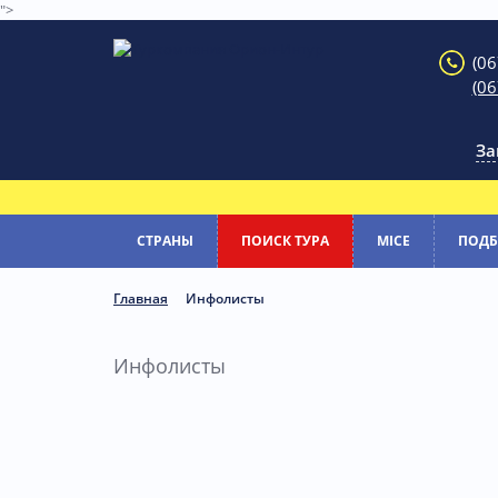
">
(06
(06
За
СТРАНЫ
ПОИСК ТУРА
MICE
ПОДБ
Главная
Инфолисты
Инфолисты