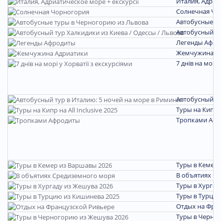
Италия, Адриа
Солнечная Чо
Автобусные т
Автобусный ту
Легенды Афро
Жемчужина А
7 днів на морі 
Автобусный ту
Туры на Кипр на
Тропками Аф
Туры в Кемер 
В объятиях С
Туры в Хургад
Туры в Турцию
Отдых на Фра
Туры в Черно