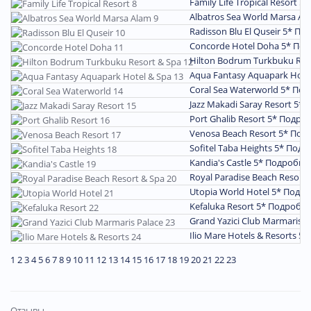
Family Life Tropical Resort 5*
Albatros Sea World Marsa Al
Radisson Blu El Quseir 5*
Под
Concorde Hotel Doha 5*
Под
Hilton Bodrum Turkbuku Res
Aqua Fantasy Aquapark Hote
Coral Sea Waterworld 5*
Под
Jazz Makadi Saray Resort 5*
П
Port Ghalib Resort 5*
Подро
Venosa Beach Resort 5*
Под
Sofitel Taba Heights 5*
Подр
Kandia's Castle 5*
Подробне
Royal Paradise Beach Resort 
Utopia World Hotel 5*
Подро
Kefaluka Resort 5*
Подробн
Grand Yazici Club Marmaris P
Ilio Mare Hotels & Resorts 5*
1
2
3
4
5
6
7
8
9
10
11
12
13
14
15
16
17
18
19
20
21
22
23
Отзывы