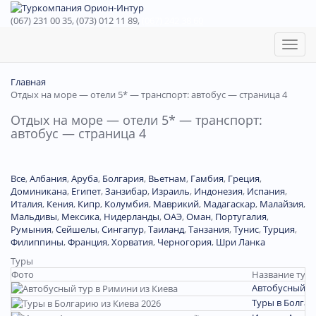
(067) 231 00 35, (073) 012 11 89,
(067) 242 38 60
Toggl
naviga
Главная
Отдых на море — отели 5* — транспорт: автобус — страница 4
Отдых на море — отели 5* — транспорт:
автобус — страница 4
Все
,
Албания
,
Аруба
,
Болгария
,
Вьетнам
,
Гамбия
,
Греция
,
Доминиканa
,
Египет
,
Занзибар
,
Израиль
,
Индонезия
,
Испания
,
Италия
,
Кения
,
Кипр
,
Колумбия
,
Маврикий
,
Мадагаскар
,
Малайзия
,
Мальдивы
,
Мексика
,
Нидерланды
,
ОАЭ
,
Оман
,
Португалия
,
Румыния
,
Сейшелы
,
Сингапур
,
Таиланд
,
Танзания
,
Тунис
,
Турция
,
Филиппины
,
Франция
,
Хорватия
,
Черногория
,
Шри Ланка
Туры
Фото
Название тура
Автобусный ту
Туры в Болгар