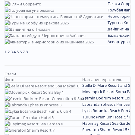
Пляжи Соррен
Голубая лагун
Черногория –
Туры на Корфу
Дайвинг на о.
Балканский ду
Авиартуры в 
1
2
3
4
5
6
7
8
Отели
Фото
Название тура, отель
Stella Di Mare Resort and Sp
Movenpick Resort Soma Bay
Yasmin Bodrum Resort Conve
Labranda Ephesus Princess 
Lykia Botanika Beach Fun & 
Turunc Premium Hotel 5*
По
Hapimag Resort Sea Garden 
Sheraton Sharm Resort 5*
По