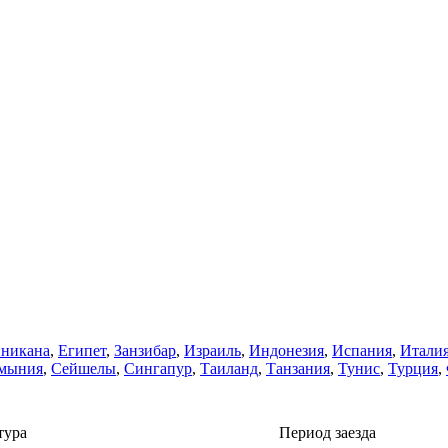
никанa
,
Египет
,
Занзибар
,
Израиль
,
Индонезия
,
Испания
,
Итали
мыния
,
Сейшелы
,
Сингапур
,
Таиланд
,
Танзания
,
Тунис
,
Турция
,
тура
Период заезда