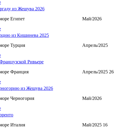
е
ргаду из Жешува 2026
море Египет
Май/2026
е
рцию из Кишинева 2025
море Турция
Апрель/2025
е
Французской Ривьере
 море Франция
Апрель/2025 26
е
рногорию из Жешува 2026
море Черногория
Май/2026
е
рренто
море Италия
Май/2025 16