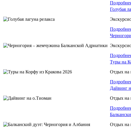
Подробне
Голубая л
Экскурси
Подробне
Черногори
Экскурси
Подробне
Туры на К
Отдых на 
Подробне
Дайвинг н
Отдых на 
Подробне
Балкански
Отдых на 