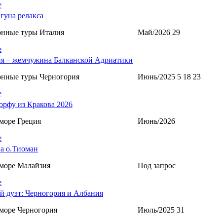
е
агуна релакса
онные туры Италия
Май/2026 29
е
я – жемчужина Балканской Адриатики
онные туры Черногория
Июнь/2025 5 18 23
е
орфу из Кракова 2026
море Греция
Июнь/2026
е
а о.Тиоман
море Малайзия
Под запрос
е
й дуэт: Черногория и Албания
море Черногория
Июль/2025 31