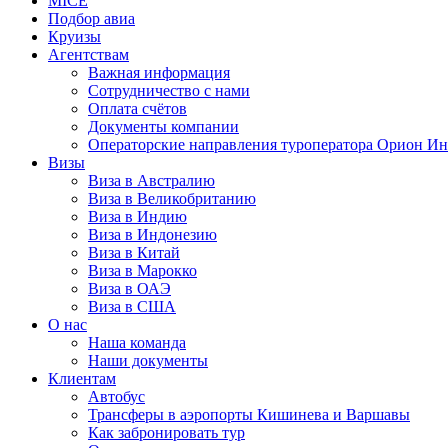
MICE
Подбор авиа
Круизы
Агентствам
Важная информация
Сотрудничество с нами
Оплата счётов
Документы компании
Операторские направления туроператора Орион Ин
Визы
Виза в Австралию
Виза в Великобританию
Виза в Индию
Виза в Индонезию
Виза в Китай
Виза в Марокко
Виза в ОАЭ
Виза в США
О нас
Наша команда
Наши документы
Клиентам
Автобус
Трансферы в аэропорты Кишинева и Варшавы
Как забронировать тур