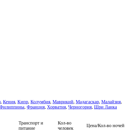
я
,
Кения
,
Кипр
,
Колумбия
,
Маврикий
,
Мадагаскар
,
Малайзия
,
Филиппины
,
Франция
,
Хорватия
,
Черногория
,
Шри Ланка
Транспорт и
Кол-во
Цена/Кол-во ночей
питание
человек