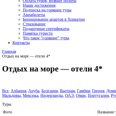
Оплата туров, возврат оплаты
Наши достижения
Подписка на горящие туры
Авиабилеты
Бронирование апартов в Хорватии
Страхование
Подарочные сертификаты
Памятка туриста
Что такое ”горящие” туры
Контакты
Главная
Отдых на море — отели 4*
Отдых на море — отели 4*
Все
,
Албания
,
Аруба
,
Болгария
,
Вьетнам
,
Гамбия
,
Греция
,
Доми
Мальдивы
,
Мексика
,
Нидерланды
,
ОАЭ
,
Оман
,
Португалия
,
Ру
Туры
Фото
Название 