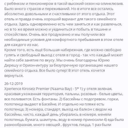
с ребёнком и пенсионером в такой высокий сезон на олинклюзив.
Было много страхов и переживаний. Но в итоге все остались
абсолютно довольными и счастливыми от этого отдыха. Этот
отель и правда очень хороший вариант для такого семейного
отдыха. Здесь одновременно есть чем заняться и как развлечься,
но в то же время можно и уединиться и побыть в тишине и
спокойствии. Очень все продуманно и мы получили все
необходимые условия для комфортного пребывания в этом отеле
для каждого из нас.
Кроме того, есть ещё большая набережная, где можно свободно
гулять и свободный выход с отеля в город - так что каждый может
найти себе занятие по вкусу. Мы очень благодарны Юрию
Дерешу и Орион-интуру за безупречную организацию нашего
семейного отдыха. Все было супер! В этот отель хочется
вернуться.
26-12-2019
Xperience Kiroseiz Premier (Naama Bay) - 5* 1) у отеля зелёная,
красивая ухоженная территория, пальмы, розовые - белые цветы,
все поливается. Есть фонтаны. 2) бассейны с подогревом, горки,
полотенца выдают в Басейне, И отдельно на пляже есть
полотенца; 3) номера, стандарт, выход на балкон с видом на
бассейны, чисто, каждый день убирались в номере, меняли
полотенца, бумага, шампунь, воду в номер приносили 4) еда была
разнообразная, много овощей , фруктов, пицца, 1 раз были