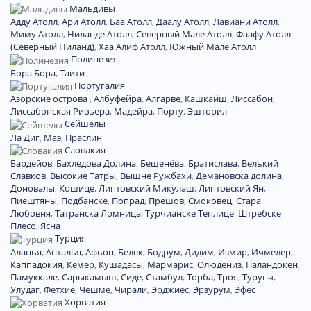
Мальдивы
Адду Атолл
,
Ари Атолл
,
Баа Атолл
,
Даалу Атолл
,
Лавиани Атолл
,
Миму Атолл
,
Ниланде Атолл
,
Северный Мале Атолл
,
Фаафу Атолл
(Северный Ниланд)
,
Хаа Алиф Атолл
,
Южный Мале Атолл
Полинезия
Бора Бора
,
Таити
Португалия
Азорские острова
,
Албуфейра
,
Алгарве
,
Кашкайш
,
Лиссабон
,
Лиссабонская Ривьера
,
Мадейра
,
Порту
,
Эшторил
Сейшелы
Ла Диг
,
Маэ
,
Праслин
Словакия
Бардейов
,
Бахледова Долина
,
Бешенёва
,
Братислава
,
Велький
Славков
,
Высокие Татры
,
Вышне Ружбахи
,
Демановска долина
,
Доновалы
,
Кошице
,
Липтовский Микулаш
,
Липтовский Ян
,
Пиештяны
,
Подбанске
,
Попрад
,
Прешов
,
Смоковец
,
Стара
Любовня
,
Татранска Ломница
,
Турчианске Теплице
,
Штребске
Плесо
,
Ясна
Турция
Аланья
,
Анталья
,
Афьон
,
Белек
,
Бодрум
,
Дидим
,
Измир
,
Ичмелер
,
Каппадокия
,
Кемер
,
Кушадасы
,
Мармарис
,
Олюдениз
,
Паландокен
,
Памуккале
,
Сарыкамыш
,
Сиде
,
Стамбул
,
Торба
,
Троя
,
Турунч
,
Улудаг
,
Фетхие
,
Чешме
,
Чирали
,
Эрджиес
,
Эрзурум
,
Эфес
Хорватия