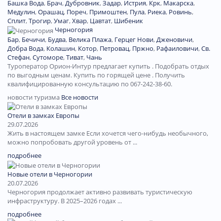
Башка Вода
,
Брач
,
Дубровник
,
Задар
,
Истрия
,
Крк
,
Макарска
,
Медулин
,
Орашац
,
Пореч
,
Примоштен
,
Пула
,
Риека
,
Ровинь
,
Сплит
,
Трогир
,
Умаг
,
Хвар
,
Цавтат
,
Шибеник
Черногория
Бар
,
Бечичи
,
Будва
,
Велика Плажа
,
Герцег Нови
,
Дженовичи
,
Добра Вода
,
Колашин
,
Котор
,
Петровац
,
Пржно
,
Рафаиловичи
,
Св.
Стефан
,
Сутоморе
,
Тиват
,
Чань
Туроператор Орион-Интур предлагает купить . Подобрать отдых
по выгодным ценам. Купить по горящей цене . Получить
квалифицированную консультацию по 067-242-38-60.
новости туризма
Все новости
Отели в замках Европы
29.07.2026
Жить в настоящем замке Если хочется чего-нибудь необычного,
можно попробовать другой уровень от ...
подробнее
Новые отели в Черногории
20.07.2026
Черногория продолжает активно развивать туристическую
инфраструктуру. В 2025–2026 годах ...
подробнее