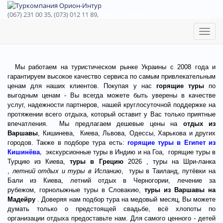
(067) 231 00 35, (073) 012 11 89,
(067) 242 38 60
Toggl
naviga
Мы работаем на туристическом рынке Украины с 2008 года и
гарантируем высокое качество сервиса по самым привлекательным
ценам для наших клиентов. Покупая у нас
горящие туры
по
выгодным ценам - Вы всегда можете быть уверены в качестве
услуг, надежности партнеров, нашей круглосуточной поддержке на
протяжении всего отдыха, который оставит у Вас только приятные
впечатления. Мы предлагаем дешевые цены на
отдых из
Варшавы
, Кишинева, Киева, Львова, Одессы, Харькова и других
городов. Также в подборе тура есть:
горящие
туры в Египет из
Кишинёва
,
экскурсионные туры в Индию и на Гоа, горящие туры в
Турцию из Киева,
туры в Грецию
2026
, туры на Шри-ланка
,
летний отдых и туры в Испанию
, туры в Таиланд,
путёвки на
Бали из Киева
, летний отдых в Черногории, лечение за
рубежом,
горнолыжные туры в Словакию
,
туры
из Варшавы
на
Мадейру
. Доверяя нам подбор тура на медовый месяц, Вы можете
думать только о предстоящей свадьбе, всё хлопоты по
организации отдыха предоставьте нам. Для самого ценного - детей