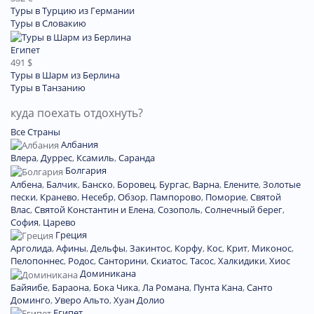
Туры в Турцию из Германии
Туры в Словакию
Египет
491 $
Туры в Шарм из Берлина
Туры в Танзанию
куда поехать отдохнуть?
Все Страны
Албания
Влера
,
Дуррес
,
Ксамиль
,
Саранда
Болгария
Албена
,
Балчик
,
Банско
,
Боровец
,
Бургас
,
Варна
,
Елените
,
Золотые
пески
,
Кранево
,
Несебр
,
Обзор
,
Пампорово
,
Поморие
,
Святой
Влас
,
Святой Константин и Елена
,
Созополь
,
Солнечный берег
,
София
,
Царево
Греция
Арголида
,
Афины
,
Дельфы
,
Закинтос
,
Корфу
,
Кос
,
Крит
,
Миконос
,
Пелопоннес
,
Родос
,
Санторини
,
Скиатос
,
Тасос
,
Халкидики
,
Хиос
Доминиканa
Байяибе
,
Бараона
,
Бока Чика
,
Ла Романа
,
Пунта Кана
,
Санто
Доминго
,
Уверо Альто
,
Хуан Долио
Египет