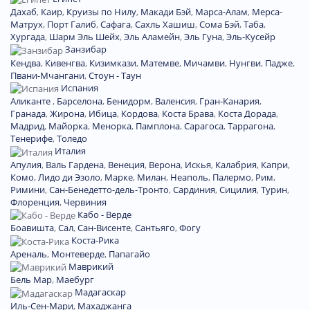
Дахаб
,
Каир
,
Круизы по Нилу
,
Макади Бэй
,
Марса-Алам
,
Мерса-
Матрух
,
Порт Галиб
,
Сафага
,
Сахль Хашиш
,
Сома Бэй
,
Таба
,
Хургада
,
Шарм Эль Шейх
,
Эль Аламейн
,
Эль Гуна
,
Эль-Кусейр
Занзибар
Кендва
,
Кивенгва
,
Кизимкази
,
Матемве
,
Мичамви
,
Нунгви
,
Падже
,
Пвани-Мчангани
,
Стоун - Таун
Испания
Аликанте
,
Барселона
,
Бенидорм
,
Валенсия
,
Гран-Канария
,
Гранада
,
Жирона
,
Ибица
,
Кордова
,
Коста Брава
,
Коста Дорада
,
Мадрид
,
Майорка
,
Менорка
,
Памплона
,
Сарагоса
,
Таррагона
,
Тенерифе
,
Толедо
Италия
Апулия
,
Валь Гардена
,
Венеция
,
Верона
,
Искья
,
Калабрия
,
Капри
,
Комо
,
Лидо ди Эзоло
,
Марке
,
Милан
,
Неаполь
,
Палермо
,
Рим
,
Римини
,
Сан-Бенедетто-дель-Тронто
,
Сардиния
,
Сицилия
,
Турин
,
Флоренция
,
Червиния
Кабо - Верде
Боавишта
,
Сал
,
Сан-Висенте
,
Сантьяго
,
Фогу
Коста-Рика
Ареналь
,
Монтеверде
,
Папагайо
Маврикий
Бель Мар
,
Маебург
Мадагаскар
Иль-Сен-Мари
,
Махаджанга