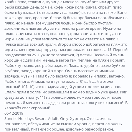
крабы. Утка, телятина, курица с мясного, скумбрия или другая
рыба каждый день. 5) чай, кофе, кока- кола, фанта, спрайт, пиво
были в бутылках, ( открывали , наливали) в отеле и на пляже. Вино
тоже хорошее, красное- белое. 6) были проблемы с автобусами на
пляж, но начали возмущается люди, и они быстро пустили
дополнительные автобусы на пляж на разное время, Нужно на
пляж записываться за сутки, рано утром записаться и тогда все
норм. Если не успел записаться то могут не отвезти на пляж. С
пляжа всегда всех забирали. Второй способ добраться на пляж это
идти на местную маршрутку , мы доезжали на троих за 1$. Первый
раз довезли за 2$. Нужно торговаться, 7) пляжи. Песчаный очень
хороший с детками, меньше ветра там, теплее, на пляже кормят.
Рыбок тут мало, две рыбы видели. Плавать удобно , возле буйков
глубоко, заход хороший в море. Очень классная анимация,
зарядка, музыка. Нам было весело 8) коралловый пляж , ветрено.
Рыбок много. Анимации я тут не видела. 9) вай фай в отеле
платный 10$. 10) часто видела людей утром в холле на диванах.
Спали прям в холле, их размещали в номер видимо уже днём. Или
сразу за доп плату. 11) паркленд новее, номера говорили после
ремонта , 8 месяцев назад делали ремонты, холл у них красивый. В
керасайз холл скромный.
06-12-2019
Sunrise Holidays Resort -Adults Only, Хургада. Отель, очень
понравился, обслуживание на высшем уровне, персонал очень
приветливый, питание хорошее, довольно разнообразное,