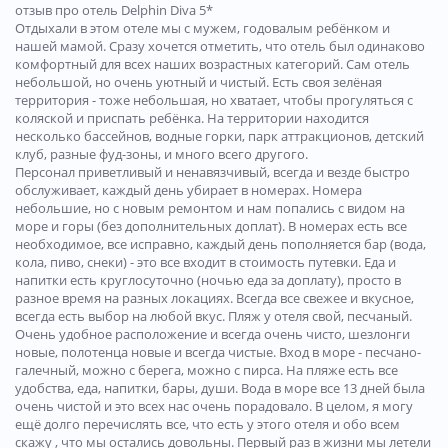
отзыв про отель Delphin Diva 5*
Отдыхали в этом отеле мы с мужем, годовалым ребёнком и
нашей мамой. Сразу хочется отметить, что отель был одинаково
комфортный для всех наших возрастных категорий. Сам отель
небольшой, но очень уютный и чистый. Есть своя зелёная
территория - тоже небольшая, но хватает, чтобы прогуляться с
коляской и приспать ребёнка. На территории находится
несколько бассейнов, водные горки, парк аттракционов, детский
клуб, разные фуд-зоны, и много всего другого.
Персонал приветливый и ненавязчивый, всегда и везде быстро
обслуживает, каждый день убирает в номерах. Номера
небольшие, но с новым ремонтом и нам попались с видом на
море и горы (без дополнительных доплат). В номерах есть все
необходимое, все исправно, каждый день пополняется бар (вода,
кола, пиво, снеки) - это все входит в стоимость путевки. Еда и
напитки есть круглосуточно (ночью еда за доплату), просто в
разное время на разных локациях. Всегда все свежее и вкусное,
всегда есть выбор на любой вкус. Пляж у отеля свой, песчаный.
Очень удобное расположение и всегда очень чисто, шезлонги
новые, полотенца новые и всегда чистые. Вход в море - песчано-
галечный, можно с берега, можно с пирса. На пляже есть все
удобства, еда, напитки, бары, души. Вода в море все 13 дней была
очень чистой и это всех нас очень порадовало. В целом, я могу
ещё долго перечислять все, что есть у этого отеля и обо всем
скажу , что мы остались довольны. Первый раз в жизни мы летели