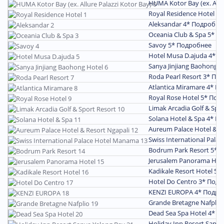
HUMA Kotor Bay (ex. Allu
Royal Residence Hotel 3
Aleksandar 4*
Подробне
Oceania Club & Spa 5*
По
Savoy 5*
Подробнее
Hotel Musa D.ajuda 4*
П
Sanya Jinjiang Baohong H
Roda Pearl Resort 3*
Под
Atlantica Miramare 4*
По
Royal Rose Hotel 5*
Под
Limak Arcadia Golf & Spo
Solana Hotel & Spa 4*
По
Aureum Palace Hotel & R
Swiss International Pal
Bodrum Park Resort 5*
П
Jerusalem Panorama Hot
Kadikale Resort Hotel 5*
Hotel Do Centro 3*
Подр
KENZI EUROPA 4*
Подро
Grande Bretagne Nafplio
Dead Sea Spa Hotel 4*
П
Holiday Inn Resort Sanya