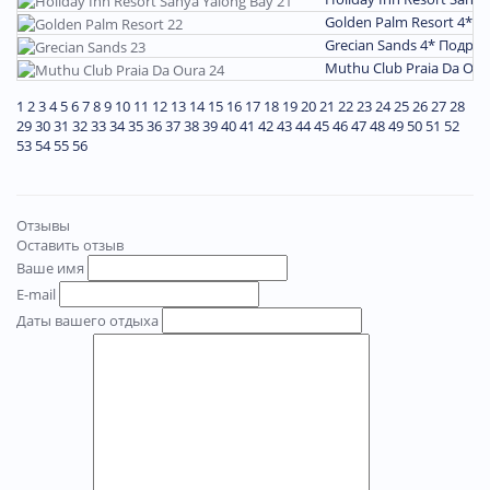
Golden Palm Resort 4*
П
Grecian Sands 4*
Подроб
Muthu Club Praia Da Our
1
2
3
4
5
6
7
8
9
10
11
12
13
14
15
16
17
18
19
20
21
22
23
24
25
26
27
28
29
30
31
32
33
34
35
36
37
38
39
40
41
42
43
44
45
46
47
48
49
50
51
52
53
54
55
56
Отзывы
Оставить отзыв
Ваше имя
E-mail
Даты вашего отдыха