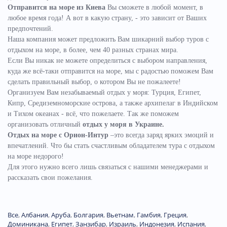
Отправится на море из Киева
Вы сможете в любой момент, в
любое время года! А вот в какую страну, - это зависит от Ваших
предпочтений.
Наша компания может предложить Вам шикарний выбор туров с
отдыхом на море, в более, чем 40 разных странах мира.
Если Вы никак не можете определиться с выбором направления,
куда же всё-таки отправится на море, мы с радостью поможем Вам
сделать правильный выбор, о котором Вы не пожалеете!
Организуем Вам незабываемый отдых у моря: Турция, Египет,
Кипр, Средиземноморские острова, а также архипелаг в Индийском
и Тихом океанах - всё, что пожелаете.
Так же поможем
организовать отличный
отдых у моря в Украине.
Отдых на море с Орион-Интур
–это всегда заряд ярких эмоций и
впечатлений. Что бы стать счастливым обладателем тура с отдыхом
на море недорого!
Для этого нужно всего лишь связаться с нашими менеджерами и
рассказать свои пожелания.
Все
,
Албания
,
Аруба
,
Болгария
,
Вьетнам
,
Гамбия
,
Греция
,
Доминиканa
,
Египет
,
Занзибар
,
Израиль
,
Индонезия
,
Испания
,