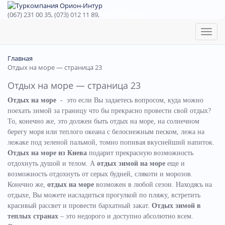
(067) 231 00 35, (073) 012 11 89,
(067) 242 38 60
Toggl
naviga
Главная
Отдых на море — страница 23
Отдых на море — страница 23
Отдых на море
- это если Вы задаетесь вопросом, куда можно
поехать зимой за границу что бы прекрасно провести свой отдых?
То, конечно же, это должен быть отдых на море, на солнечном
берегу моря или теплого океана с белоснежным песком, лежа на
лежаке под зеленой пальмой, томно попивая вкуснейший напиток.
Отдых на море из Киева
подарит прекрасную возможность
отдохнуть душой и телом. А
отдых зимой на море
еще и
возможность отдохнуть от серых будней, слякоти и морозов.
Конечно же,
отдых на море
возможен в любой сезон. Находясь на
отдыхе, Вы можете насладиться прогулкой по пляжу, встретить
красивый рассвет и провести бархатный закат.
Отдых зимой в
теплых странах
– это недорого и доступно абсолютно всем.