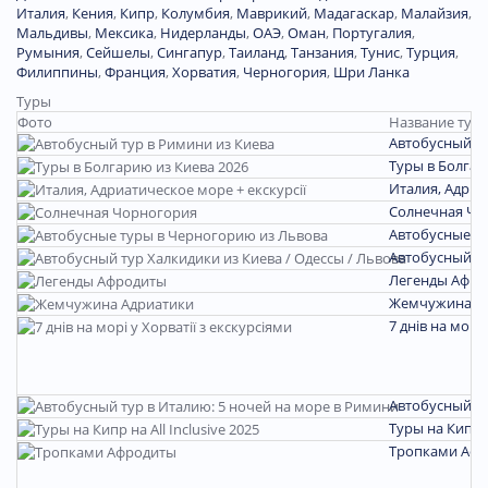
Италия
,
Кения
,
Кипр
,
Колумбия
,
Маврикий
,
Мадагаскар
,
Малайзия
,
Мальдивы
,
Мексика
,
Нидерланды
,
ОАЭ
,
Оман
,
Португалия
,
Румыния
,
Сейшелы
,
Сингапур
,
Таиланд
,
Танзания
,
Тунис
,
Турция
,
Филиппины
,
Франция
,
Хорватия
,
Черногория
,
Шри Ланка
Туры
Фото
Название тура
Автобусный ту
Туры в Болгар
Италия, Адриа
Солнечная Чо
Автобусные т
Автобусный ту
Легенды Афро
Жемчужина А
7 днів на морі 
Автобусный ту
Туры на Кипр на
Тропками Аф