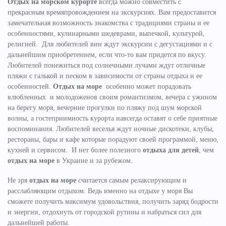
Отдых на морском курорте
всегда можно совместить с
прекрасным времяпровождением на экскурсиях. Вам предоставится
замечательная возможность знакомства с традициями страны и ее
особенностями, кулинарными шедеврами, выпечкой, культурой,
религией. Для любителей вин ждут экскурсии с дегустациями и с
дальнейшим приобретением, если что-то вам придется по вкусу.
Любителей понежиться под солнечными лучами ждут отличные
пляжи с галькой и песком в зависимости от страны отдыха и ее
особенностей.
Отдых на море
особенно может порадовать
влюбленных и молодоженов своим романтизмом, вечера с ужином
на берегу моря, вечерние прогулки по пляжу под шум морской
волны, а гостеприимность курорта навсегда оставят о себе приятные
воспоминания. Любителей веселья ждут ночные дискотеки, клубы,
рестораны, бары и кафе которые порадуют своей программой, меню,
кухней и сервисом. И нет более полезного
отдыха для детей
, чем
отдых на море
в Украине и за рубежом.
Не зря
отдых на море
считается самым релаксирующим и
расслабляющим отдыхом. Ведь именно на отдыхе у моря Вы
сможете получить максимум удовольствия, получить заряд бодрости
и энергии, отдохнуть от городской рутины и набраться сил для
дальнейшей работы.