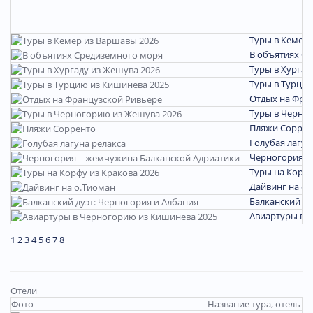
Туры в Кемер 
В объятиях С
Туры в Хургад
Туры в Турцию
Отдых на Фра
Туры в Черно
Пляжи Соррен
Голубая лагун
Черногория –
Туры на Корфу
Дайвинг на о.
Балканский ду
Авиартуры в 
1
2
3
4
5
6
7
8
Отели
Фото
Название тура, отель