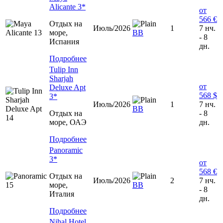
Alicante 3*
от
566 €
Отдых на
Июль/2026
1
7 нч.
море,
BB
- 8
Испания
дн.
Подробнее
Tulip Inn
Sharjah
от
Deluxe Apt
568 $
3*
Июль/2026
1
7 нч.
ВВ
Отдых на
- 8
море, ОАЭ
дн.
Подробнее
Panoramic
3*
от
568 €
Отдых на
Июль/2026
2
7 нч.
море,
ВВ
- 8
Италия
дн.
Подробнее
Nihal Hotel