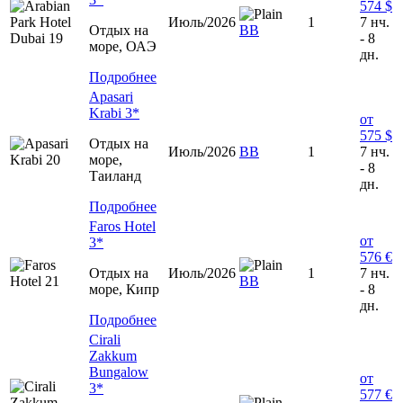
574 $
Июль/2026
1
7 нч.
Отдых на
ВВ
- 8
море, ОАЭ
дн.
Подробнее
Apasari
Krabi 3*
от
575 $
Отдых на
Июль/2026
ВВ
1
7 нч.
море,
- 8
Таиланд
дн.
Подробнее
Faros Hotel
от
3*
576 €
Отдых на
Июль/2026
1
7 нч.
ВВ
море, Кипр
- 8
дн.
Подробнее
Cirali
Zakkum
Bungalow
от
3*
577 €