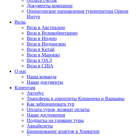
Оплата счётов
Документы компании
Операторские направления туроператора Орион
Интур
Визы
Виза в Австралию
Виза в Великобританию
Виза в Индию
Виза в Индонезию
Виза в Китай
Виза в Марокко
Виза в ОАЭ
Виза в США
О нас
Наша команда
Наши документы
Клиентам
Автобус
Трансферы в аэропорты Кишинева и Варшавы
Как забронировать тур
Оплата туров, возврат оплаты
Наши достижения
Подписка на горящие туры
Авиабилеты
Бронирование апартов в Хорватии