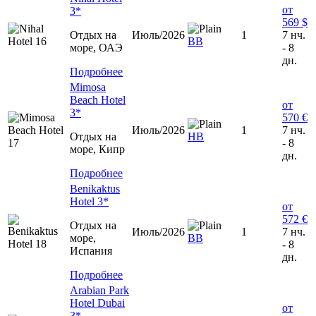
от
3*
569 $
Отдых на
Июль/2026
1
7 нч.
ВВ
море, ОАЭ
- 8
дн.
Подробнее
Mimosa
Beach Hotel
от
3*
570 €
Июль/2026
1
7 нч.
Отдых на
HB
- 8
море, Кипр
дн.
Подробнее
Benikaktus
Hotel 3*
от
572 €
Отдых на
Июль/2026
1
7 нч.
море,
BB
- 8
Испания
дн.
Подробнее
Arabian Park
Hotel Dubai
от
3*