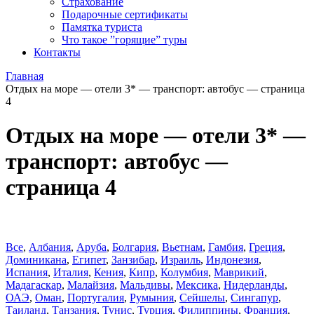
Страхование
Подарочные сертификаты
Памятка туриста
Что такое ”горящие” туры
Контакты
Главная
Отдых на море — отели 3* — транспорт: автобус — страница
4
Отдых на море — отели 3* —
транспорт: автобус —
страница 4
Все
,
Албания
,
Аруба
,
Болгария
,
Вьетнам
,
Гамбия
,
Греция
,
Доминиканa
,
Египет
,
Занзибар
,
Израиль
,
Индонезия
,
Испания
,
Италия
,
Кения
,
Кипр
,
Колумбия
,
Маврикий
,
Мадагаскар
,
Малайзия
,
Мальдивы
,
Мексика
,
Нидерланды
,
ОАЭ
,
Оман
,
Португалия
,
Румыния
,
Сейшелы
,
Сингапур
,
Таиланд
,
Танзания
,
Тунис
,
Турция
,
Филиппины
,
Франция
,