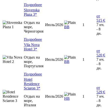
Подробнее
Slovenska
Plaza 3*
от
515 €
Отдых на
Июль/2026
1
7 нч.
море,
ВВ
- 8
Черногория
дн.
Подробнее
Vila Nova
Hotel 3*
от
520 €
Отдых на
Июль/2026
1
7 нч.
море,
BB
- 8
Португалия
дн.
Подробнее
Hotel
Residence
от
Sciaron 3*
529 €
Отдых на
Июль/2026
1
7 нч.
HB
море,
- 8
Италия
дн.