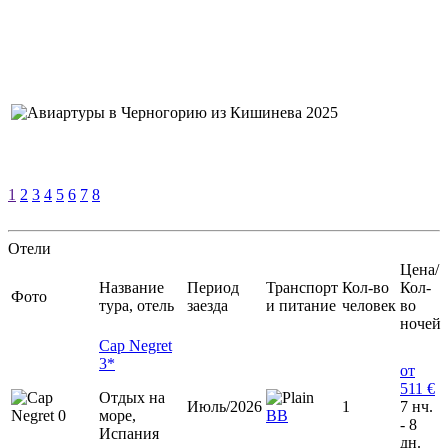
1
2
3
4
5
6
7
8
Отели
Цена/
Название
Период
Транспорт
Кол-во
Кол-
Фото
тура, отель
заезда
и питание
человек
во
ночей
Cap Negret
3*
от
511 €
Отдых на
Июль/2026
1
7 нч.
море,
BB
- 8
Испания
дн.