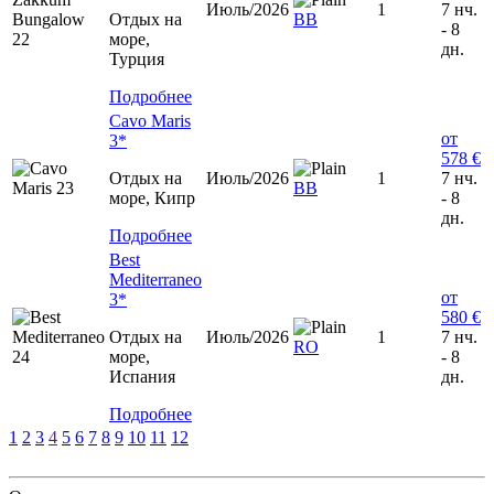
Июль/2026
1
7 нч.
Отдых на
BB
- 8
море,
дн.
Турция
Подробнее
Cavo Maris
от
3*
578 €
Отдых на
Июль/2026
1
7 нч.
ВВ
море, Кипр
- 8
дн.
Подробнее
Best
Mediterraneo
от
3*
580 €
Отдых на
Июль/2026
1
7 нч.
RO
море,
- 8
Испания
дн.
Подробнее
1
2
3
4
5
6
7
8
9
10
11
12