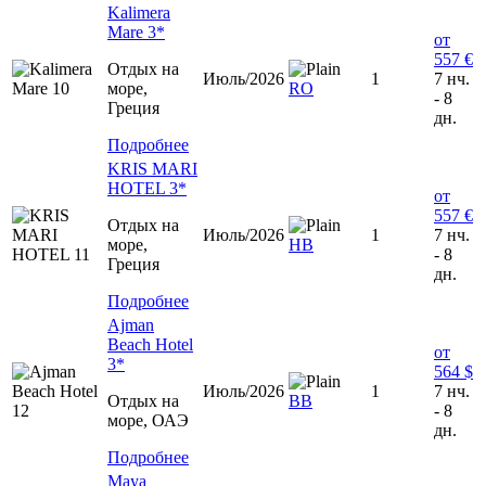
Kalimera
Mare 3*
от
557 €
Отдых на
Июль/2026
1
7 нч.
море,
RO
- 8
Греция
дн.
Подробнее
KRIS MARI
HOTEL 3*
от
557 €
Отдых на
Июль/2026
1
7 нч.
море,
HB
- 8
Греция
дн.
Подробнее
Ajman
Beach Hotel
от
3*
564 $
Июль/2026
1
7 нч.
Отдых на
ВВ
- 8
море, ОАЭ
дн.
Подробнее
Maya