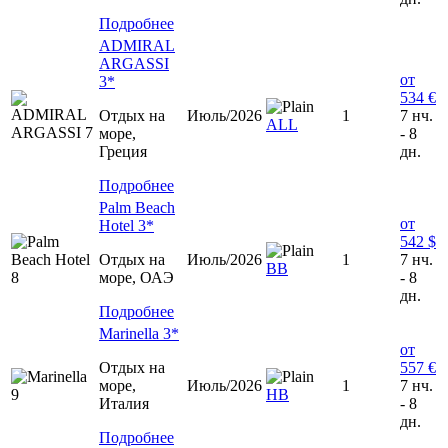
Подробнее
ADMIRAL
ARGASSI
от
3*
534 €
Отдых на
Июль/2026
1
7 нч.
ALL
море,
- 8
Греция
дн.
Подробнее
Palm Beach
от
Hotel 3*
542 $
Отдых на
Июль/2026
1
7 нч.
ВВ
море, ОАЭ
- 8
дн.
Подробнее
Marinella 3*
от
Отдых на
557 €
море,
Июль/2026
1
7 нч.
HB
Италия
- 8
дн.
Подробнее