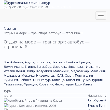
(067) 231 00 35, (073) 012 11 89,
(067) 242 38 60
Toggl
naviga
Главная
Отдых на море — транспорт: автобус — страница 8
Отдых на море — транспорт: автобус —
страница 8
Все
,
Албания
,
Аруба
,
Болгария
,
Вьетнам
,
Гамбия
,
Греция
,
Доминиканa
,
Египет
,
Занзибар
,
Израиль
,
Индонезия
,
Испания
,
Италия
,
Кения
,
Кипр
,
Колумбия
,
Маврикий
,
Мадагаскар
,
Малайзия
,
Мальдивы
,
Мексика
,
Нидерланды
,
ОАЭ
,
Оман
,
Португалия
,
Румыния
,
Сейшелы
,
Сингапур
,
Таиланд
,
Танзания
,
Тунис
,
Турция
,
Филиппины
,
Франция
,
Хорватия
,
Черногория
,
Шри Ланка
Туры
Фото
Название тура
Автобусный ту
Туры в Болгар