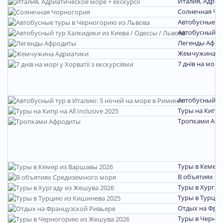
Италия, Адриа
Солнечная Чо
Автобусные т
Автобусный ту
Легенды Афро
Жемчужина А
7 днів на морі 
Автобусный ту
Туры на Кипр на
Тропками Аф
Туры в Кемер 
В объятиях С
Туры в Хургад
Туры в Турцию
Отдых на Фра
Туры в Черно