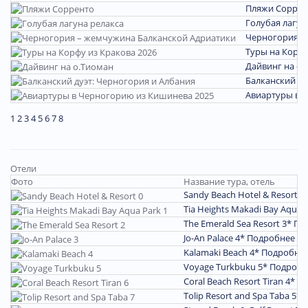
Пляжи Соррен
Голубая лагун
Черногория –
Туры на Корфу
Дайвинг на о.
Балканский ду
Авиартуры в 
1
2
3
4
5
6
7
8
Отели
Фото
Название тура, отель
Sandy Beach Hotel & Resort 3
Tia Heights Makadi Bay Aqua 
The Emerald Sea Resort 3*
По
Jo-An Palace 4*
Подробнее
Kalamaki Beach 4*
Подробне
Voyage Turkbuku 5*
Подробн
Coral Beach Resort Tiran 4*
По
Tolip Resort and Spa Taba 5*