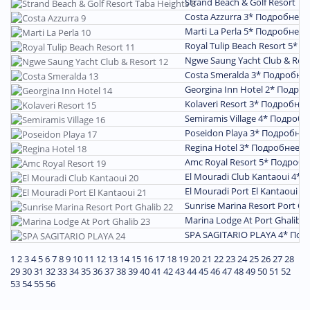
Strand Beach & Golf Resort Ta
Costa Azzurra 3*
Подробнее
Marti La Perla 5*
Подробнее
Royal Tulip Beach Resort 5*
П
Ngwe Saung Yacht Club & Res
Costa Smeralda 3*
Подробне
Georgina Inn Hotel 2*
Подроб
Kolaveri Resort 3*
Подробнее
Semiramis Village 4*
Подробн
Poseidon Playa 3*
Подробнее
Regina Hotel 3*
Подробнее
Amc Royal Resort 5*
Подробн
El Mouradi Club Kantaoui 4*
П
El Mouradi Port El Kantaoui 4
Sunrise Marina Resort Port Gh
Marina Lodge At Port Ghalib 
SPA SAGITARIO PLAYA 4*
Под
1
2
3
4
5
6
7
8
9
10
11
12
13
14
15
16
17
18
19
20
21
22
23
24
25
26
27
28
29
30
31
32
33
34
35
36
37
38
39
40
41
42
43
44
45
46
47
48
49
50
51
52
53
54
55
56