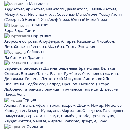
Мальдивы
Адду Атолл
,
Ари Атолл
,
Баа Атолл
,
Даалу Атолл
,
Лавиани Атолл
,
Миму Атолл
,
Ниланде Атолл
,
Северный Мале Атолл
,
Фаафу Атолл
(Северный Ниланд)
,
Хаа Алиф Атолл
,
Южный Мале Атолл
Полинезия
Бора Бора
,
Таити
Португалия
Азорские острова
,
Албуфейра
,
Алгарве
,
Кашкайш
,
Лиссабон
,
Лиссабонская Ривьера
,
Мадейра
,
Порту
,
Эшторил
Сейшелы
Ла Диг
,
Маэ
,
Праслин
Словакия
Бардейов
,
Бахледова Долина
,
Бешенёва
,
Братислава
,
Велький
Славков
,
Высокие Татры
,
Вышне Ружбахи
,
Демановска долина
,
Доновалы
,
Кошице
,
Липтовский Микулаш
,
Липтовский Ян
,
Пиештяны
,
Подбанске
,
Попрад
,
Прешов
,
Смоковец
,
Стара
Любовня
,
Татранска Ломница
,
Турчианске Теплице
,
Штребске
Плесо
,
Ясна
Турция
Аланья
,
Анталья
,
Афьон
,
Белек
,
Бодрум
,
Дидим
,
Измир
,
Ичмелер
,
Каппадокия
,
Кемер
,
Кушадасы
,
Мармарис
,
Олюдениз
,
Паландокен
,
Памуккале
,
Сарыкамыш
,
Сиде
,
Стамбул
,
Торба
,
Троя
,
Турунч
,
Улудаг
,
Фетхие
,
Чешме
,
Чирали
,
Эрджиес
,
Эрзурум
,
Эфес
Хорватия