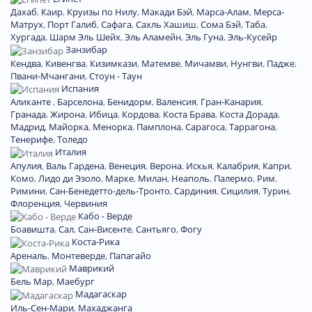
Дахаб
,
Каир
,
Круизы по Нилу
,
Макади Бэй
,
Марса-Алам
,
Мерса-
Матрух
,
Порт Галиб
,
Сафага
,
Сахль Хашиш
,
Сома Бэй
,
Таба
,
Хургада
,
Шарм Эль Шейх
,
Эль Аламейн
,
Эль Гуна
,
Эль-Кусейр
Занзибар
Кендва
,
Кивенгва
,
Кизимкази
,
Матемве
,
Мичамви
,
Нунгви
,
Падже
,
Пвани-Мчангани
,
Стоун - Таун
Испания
Аликанте
,
Барселона
,
Бенидорм
,
Валенсия
,
Гран-Канария
,
Гранада
,
Жирона
,
Ибица
,
Кордова
,
Коста Брава
,
Коста Дорада
,
Мадрид
,
Майорка
,
Менорка
,
Памплона
,
Сарагоса
,
Таррагона
,
Тенерифе
,
Толедо
Италия
Апулия
,
Валь Гардена
,
Венеция
,
Верона
,
Искья
,
Калабрия
,
Капри
,
Комо
,
Лидо ди Эзоло
,
Марке
,
Милан
,
Неаполь
,
Палермо
,
Рим
,
Римини
,
Сан-Бенедетто-дель-Тронто
,
Сардиния
,
Сицилия
,
Турин
,
Флоренция
,
Червиния
Кабо - Верде
Боавишта
,
Сал
,
Сан-Висенте
,
Сантьяго
,
Фогу
Коста-Рика
Ареналь
,
Монтеверде
,
Папагайо
Маврикий
Бель Мар
,
Маебург
Мадагаскар
Иль-Сен-Мари
,
Махаджанга