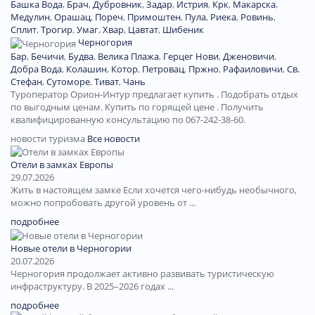
Башка Вода
,
Брач
,
Дубровник
,
Задар
,
Истрия
,
Крк
,
Макарска
,
Медулин
,
Орашац
,
Пореч
,
Примоштен
,
Пула
,
Риека
,
Ровинь
,
Сплит
,
Трогир
,
Умаг
,
Хвар
,
Цавтат
,
Шибеник
Черногория
Бар
,
Бечичи
,
Будва
,
Велика Плажа
,
Герцег Нови
,
Дженовичи
,
Добра Вода
,
Колашин
,
Котор
,
Петровац
,
Пржно
,
Рафаиловичи
,
Св.
Стефан
,
Сутоморе
,
Тиват
,
Чань
Туроператор Орион-Интур предлагает купить . Подобрать отдых
по выгодным ценам. Купить по горящей цене . Получить
квалифицированную консультацию по 067-242-38-60.
новости туризма
Все новости
Отели в замках Европы
29.07.2026
Жить в настоящем замке Если хочется чего-нибудь необычного,
можно попробовать другой уровень от ...
подробнее
Новые отели в Черногории
20.07.2026
Черногория продолжает активно развивать туристическую
инфраструктуру. В 2025–2026 годах ...
подробнее