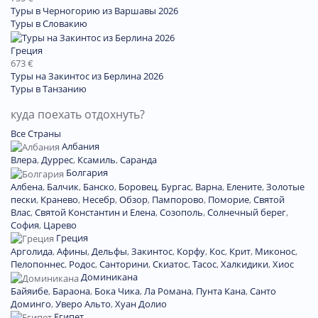
Туры в Черногорию из Варшавы 2026
Туры в Словакию
Греция
673 €
Туры на Закинтос из Берлина 2026
Туры в Танзанию
куда поехать отдохнуть?
Все Страны
Албания
Влера
,
Дуррес
,
Ксамиль
,
Саранда
Болгария
Албена
,
Балчик
,
Банско
,
Боровец
,
Бургас
,
Варна
,
Елените
,
Золотые
пески
,
Кранево
,
Несебр
,
Обзор
,
Пампорово
,
Поморие
,
Святой
Влас
,
Святой Константин и Елена
,
Созополь
,
Солнечный берег
,
София
,
Царево
Греция
Арголида
,
Афины
,
Дельфы
,
Закинтос
,
Корфу
,
Кос
,
Крит
,
Миконос
,
Пелопоннес
,
Родос
,
Санторини
,
Скиатос
,
Тасос
,
Халкидики
,
Хиос
Доминиканa
Байяибе
,
Бараона
,
Бока Чика
,
Ла Романа
,
Пунта Кана
,
Санто
Доминго
,
Уверо Альто
,
Хуан Долио
Египет