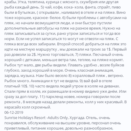
крабы. Утка, телятина, курица с мясного, скумбрия или другая
рыба каждый день. 5) чай, кофе, кока- кола, фанта, спрайт, пиво
были в бутылках, ( открывали , наливали) в отеле и на пляже. Вино
тоже хорошее, красное- белое. 6) были проблемы с автобусами на
пляж, но начали возмущается люди, и они быстро пустили
дополнительные автобусы на пляж на разное время, Нужно на
пляж записываться за сутки, рано утром записаться и тогда все
норм. Если не успел записаться то могут не отвезти на пляж. С
пляжа всегда всех забирали. Второй способ добраться на пляж это
идти на местную маршрутку , мы доезжали на троих за 1$. Первый
раз довезли за 2$. Нужно торговаться, 7) пляжи. Песчаный очень
хороший с детками, меньше ветра там, теплее, на пляже кормят.
Рыбок тут мало, две рыбы видели. Плавать удобно , возле буйков
глубоко, заход хороший в море. Очень классная анимация,
зарядка, музыка. Нам было весело 8) коралловый пляж , ветрено.
Рыбок много. Анимации я тут не видела. 9) вай фай в отеле
платный 10$. 10) часто видела людей утром в холле на диванах.
Спали прям в холле, их размещали в номер видимо уже днём. Или
сразу за доп плату. 11) паркленд новее, номера говорили после
ремонта , 8 месяцев назад делали ремонты, холл у них красивый. В
керасайз холл скромный.
06-12-2019
Sunrise Holidays Resort -Adults Only, Хургада. Отель, очень
понравился, обслуживание на высшем уровне, персонал очень
приветливый, питание хорошее, довольно разнообразное,