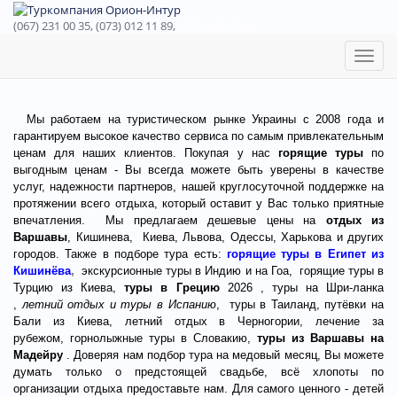
(067) 231 00 35, (073) 012 11 89,
(067) 242 38 60
Toggl
naviga
Мы работаем на туристическом рынке Украины с 2008 года и
гарантируем высокое качество сервиса по самым привлекательным
ценам для наших клиентов. Покупая у нас
горящие туры
по
выгодным ценам - Вы всегда можете быть уверены в качестве
услуг, надежности партнеров, нашей круглосуточной поддержке на
протяжении всего отдыха, который оставит у Вас только приятные
впечатления. Мы предлагаем дешевые цены на
отдых из
Варшавы
, Кишинева, Киева, Львова, Одессы, Харькова и других
городов. Также в подборе тура есть:
горящие
туры в Египет из
Кишинёва
,
экскурсионные туры в Индию и на Гоа, горящие туры в
Турцию из Киева,
туры в Грецию
2026
, туры на Шри-ланка
,
летний отдых и туры в Испанию
, туры в Таиланд,
путёвки на
Бали из Киева
, летний отдых в Черногории, лечение за
рубежом,
горнолыжные туры в Словакию
,
туры
из Варшавы
на
Мадейру
. Доверяя нам подбор тура на медовый месяц, Вы можете
думать только о предстоящей свадьбе, всё хлопоты по
организации отдыха предоставьте нам. Для самого ценного - детей