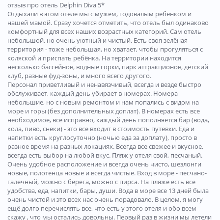
отзыв про отель Delphin Diva 5*
Отдыхали в этом отеле мы с мужем, годовалым ребёнком и
нашей мамой. Сразу хочется отметить, что отель был одинаково
комфортный для всех наших возрастных категорий. Сам отель
небольшой, но очень уютный и чистый. Есть своя зелёная
территория - тоже небольшая, но хватает, чтобы прогуляться с
коляской и приспать ребёнка. На территории находится
несколько бассейнов, водные горки, парк аттракционов, детский
клуб, разные фуд-зоны, и много всего другого.
Персонал приветливый и ненавязчивый, всегда и везде быстро
обслуживает, каждый день убирает в номерах. Номера
небольшие, но с новым ремонтом и нам попались с видом на
море и горы (без дополнительных доплат). В номерах есть все
необходимое, все исправно, каждый день пополняется бар (вода,
кола, пиво, снеки) - это все входит в стоимость путевки. Еда и
напитки есть круглосуточно (ночью еда за доплату), просто в
разное время на разных локациях. Всегда все свежее и вкусное,
всегда есть выбор на любой вкус. Пляж у отеля свой, песчаный.
Очень удобное расположение и всегда очень чисто, шезлонги
новые, полотенца новые и всегда чистые. Вход в море - песчано-
галечный, можно с берега, можно с пирса. На пляже есть все
удобства, еда, напитки, бары, души. Вода в море все 13 дней была
очень чистой и это всех нас очень порадовало. В целом, я могу
ещё долго перечислять все, что есть у этого отеля и обо всем
скажу , что мы остались довольны. Первый раз в жизни мы летели