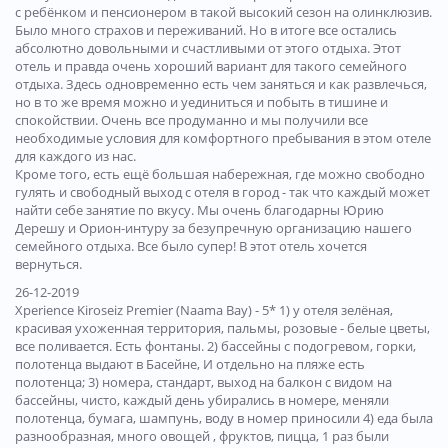
с ребёнком и пенсионером в такой высокий сезон на олинклюзив.
Было много страхов и переживаний. Но в итоге все остались
абсолютно довольными и счастливыми от этого отдыха. Этот
отель и правда очень хороший вариант для такого семейного
отдыха. Здесь одновременно есть чем заняться и как развлечься,
но в то же время можно и уединиться и побыть в тишине и
спокойствии. Очень все продуманно и мы получили все
необходимые условия для комфортного пребывания в этом отеле
для каждого из нас.
Кроме того, есть ещё большая набережная, где можно свободно
гулять и свободный выход с отеля в город - так что каждый может
найти себе занятие по вкусу. Мы очень благодарны Юрию
Дерешу и Орион-интуру за безупречную организацию нашего
семейного отдыха. Все было супер! В этот отель хочется
вернуться.
26-12-2019
Xperience Kiroseiz Premier (Naama Bay) - 5* 1) у отеля зелёная,
красивая ухоженная территория, пальмы, розовые - белые цветы,
все поливается. Есть фонтаны. 2) бассейны с подогревом, горки,
полотенца выдают в Басейне, И отдельно на пляже есть
полотенца; 3) номера, стандарт, выход на балкон с видом на
бассейны, чисто, каждый день убирались в номере, меняли
полотенца, бумага, шампунь, воду в номер приносили 4) еда была
разнообразная, много овощей , фруктов, пицца, 1 раз были