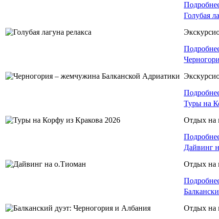
Подробне
Голубая л
Экскурси
Подробне
Черногори
Экскурси
Подробне
Туры на К
Отдых на 
Подробне
Дайвинг н
Отдых на 
Подробне
Балкански
Отдых на 