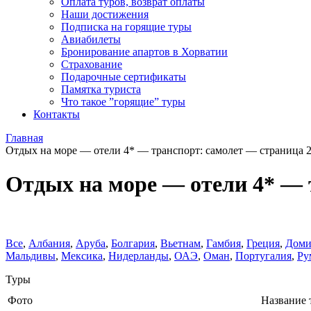
Оплата туров, возврат оплаты
Наши достижения
Подписка на горящие туры
Авиабилеты
Бронирование апартов в Хорватии
Страхование
Подарочные сертификаты
Памятка туриста
Что такое ”горящие” туры
Контакты
Главная
Отдых на море — отели 4* — транспорт: самолет — страница 
Отдых на море — отели 4* — 
Все
,
Албания
,
Аруба
,
Болгария
,
Вьетнам
,
Гамбия
,
Греция
,
Доми
Мальдивы
,
Мексика
,
Нидерланды
,
ОАЭ
,
Оман
,
Португалия
,
Ру
Туры
Фото
Название 