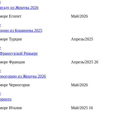
е
ргаду из Жешува 2026
море Египет
Май/2026
е
рцию из Кишинева 2025
море Турция
Апрель/2025
е
Французской Ривьере
 море Франция
Апрель/2025 26
е
рногорию из Жешува 2026
море Черногория
Май/2026
е
рренто
море Италия
Май/2025 16