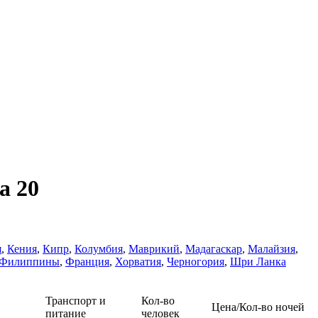
а 20
я
,
Кения
,
Кипр
,
Колумбия
,
Маврикий
,
Мадагаскар
,
Малайзия
,
Филиппины
,
Франция
,
Хорватия
,
Черногория
,
Шри Ланка
Транспорт и
Кол-во
Цена/Кол-во ночей
питание
человек