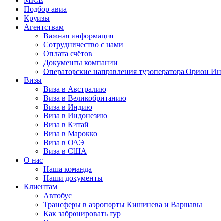
MICE
Подбор авиа
Круизы
Агентствам
Важная информация
Сотрудничество с нами
Оплата счётов
Документы компании
Операторские направления туроператора Орион Ин
Визы
Виза в Австралию
Виза в Великобританию
Виза в Индию
Виза в Индонезию
Виза в Китай
Виза в Марокко
Виза в ОАЭ
Виза в США
О нас
Наша команда
Наши документы
Клиентам
Автобус
Трансферы в аэропорты Кишинева и Варшавы
Как забронировать тур