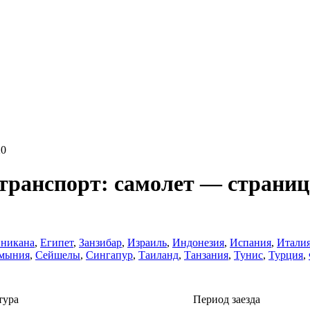
20
транспорт: самолет — страниц
никанa
,
Египет
,
Занзибар
,
Израиль
,
Индонезия
,
Испания
,
Итали
мыния
,
Сейшелы
,
Сингапур
,
Таиланд
,
Танзания
,
Тунис
,
Турция
,
тура
Период заезда