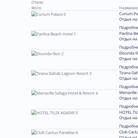
Отели
Фото
Название 
Curium Pa
Отдых на
Подробн
Pavlina B
Отдых на
Подробн
Elounda Il
Отдых на
Подробн
Tirana Da
Отдых на 
Подробн
Menaville 
Отдых на 
Подробн
HOTEL TIL
Отдых на
Подробн
Club Cact
Отдых на