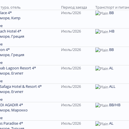
тура, отель
Период заезда
Транспорт и пита
lace 4*
Июль/2026
ВВ
 море, Кипр
ее
each Hotel 4*
Июль/2026
HB
 море, Греция
ее
ion 4*
Июль/2026
BB
 море, Греция
ее
hab Lagoon Resort 4*
Июль/2026
AL
море, Египет
ее
Safaga Hotel & Resort 4*
Июль/2026
ALL
море, Египет
ее
DI AGADIR 4*
Июль/2026
BB/HB
 море, Марокко
ее
us Paradise 4*
Июль/2026
AL
 море, Турция