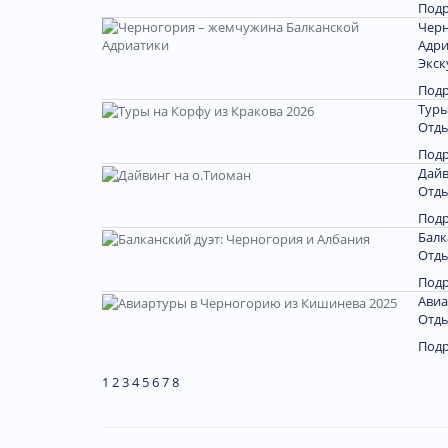
Под
Черн
Адри
Экск
Под
Туры
Отды
Под
Дайв
Отды
Под
Балк
Отды
Под
Авиа
Отды
Под
1
2
3
4
5
6
7
8