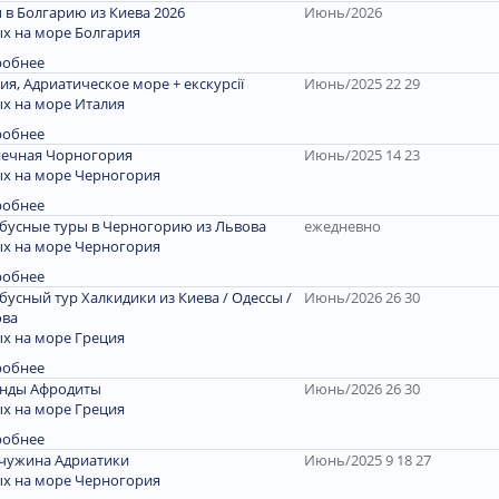
 в Болгарию из Киева 2026
Июнь/2026
х на море Болгария
робнее
ия, Адриатическое море + екскурсії
Июнь/2025 22 29
х на море Италия
робнее
ечная Чорногория
Июнь/2025 14 23
х на море Черногория
робнее
бусные туры в Черногорию из Львова
ежедневно
х на море Черногория
робнее
бусный тур Халкидики из Киева / Одессы /
Июнь/2026 26 30
ова
х на море Греция
робнее
енды Афродиты
Июнь/2026 26 30
х на море Греция
робнее
чужина Адриатики
Июнь/2025 9 18 27
х на море Черногория