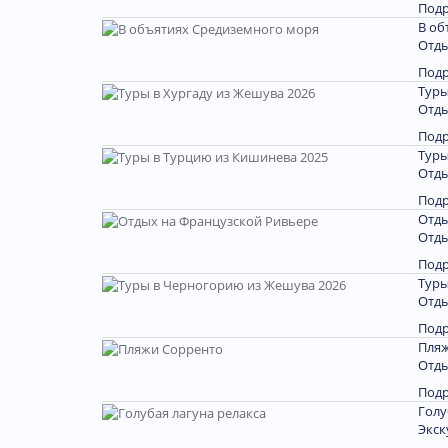
Под
В об
Отды
Под
Туры
Отды
Под
Туры
Отды
Под
Отды
Отды
Под
Туры
Отды
Под
Пляж
Отды
Под
Голу
Экск