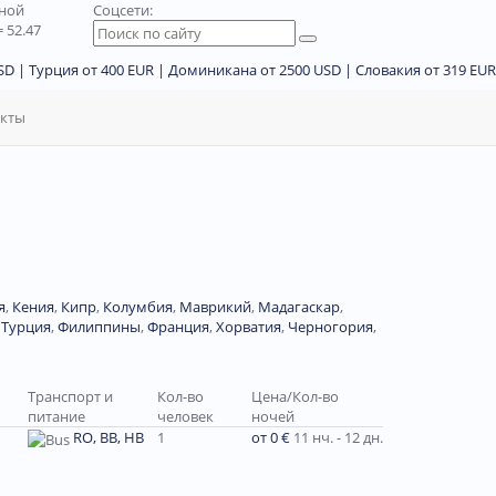
дной
Соцсети:
 52.47
D | Турция от 400 EUR | Доминикана от 2500 USD | Словакия от 319 EUR
акты
я
,
Кения
,
Кипр
,
Колумбия
,
Маврикий
,
Мадагаскар
,
,
Турция
,
Филиппины
,
Франция
,
Хорватия
,
Черногория
,
Транспорт и
Кол-во
Цена/Кол-во
питание
человек
ночей
RO, BB, HB
1
от 0 €
11 нч. - 12 дн.