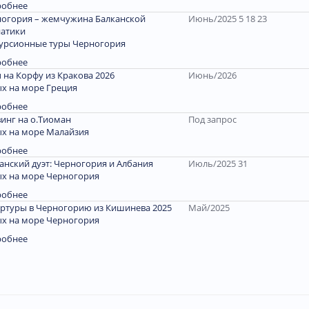
робнее
огория – жемчужина Балканской
Июнь/2025 5 18 23
атики
урсионные туры Черногория
робнее
 на Корфу из Кракова 2026
Июнь/2026
х на море Греция
робнее
инг на о.Тиоман
Под запрос
х на море Малайзия
робнее
анский дуэт: Черногория и Албания
Июль/2025 31
х на море Черногория
робнее
ртуры в Черногорию из Кишинева 2025
Май/2025
х на море Черногория
робнее