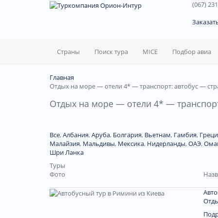
(067) 231
60
Заказат
Страны
Поиск тура
MICE
Подбор авиа
Главная
Отдых на море — отели 4* — транспорт: автобус — стр
Отдых на море — отели 4* — транспорт
Все
,
Албания
,
Аруба
,
Болгария
,
Вьетнам
,
Гамбия
,
Греци
Малайзия
,
Мальдивы
,
Мексика
,
Нидерланды
,
ОАЭ
,
Ома
Шри Ланка
Туры
Фото
Назв
Авто
Отды
Под