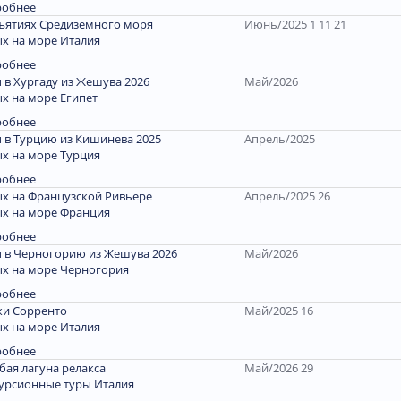
робнее
ъятиях Средиземного моря
Июнь/2025 1 11 21
х на море Италия
робнее
 в Хургаду из Жешува 2026
Май/2026
х на море Египет
робнее
 в Турцию из Кишинева 2025
Апрель/2025
х на море Турция
робнее
х на Французской Ривьере
Апрель/2025 26
х на море Франция
робнее
 в Черногорию из Жешува 2026
Май/2026
х на море Черногория
робнее
и Сорренто
Май/2025 16
х на море Италия
робнее
бая лагуна релакса
Май/2026 29
урсионные туры Италия