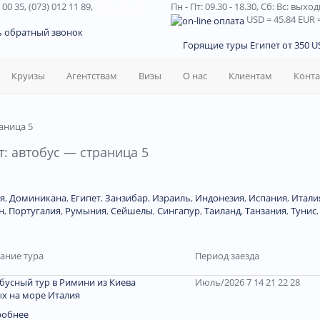
 00 35, (073) 012 11 89,
(067) 242 38
Пн - Пт: 09.30 - 18.30,
Сб: Вс: выхо
USD
= 45.84
EUR
=
ь обратный звонок
Горящие туры Египет от 350 US
Круизы
Агентствам
Визы
О нас
Клиентам
Конт
аница 5
: автобус — страница 5
я
,
Доминиканa
,
Египет
,
Занзибар
,
Израиль
,
Индонезия
,
Испания
,
Итали
н
,
Португалия
,
Румыния
,
Сейшелы
,
Сингапур
,
Таиланд
,
Танзания
,
Тунис
ание тура
Период заезда
бусный тур в Римини из Киева
Июль/2026 7 14 21 22 28
х на море Италия
робнее