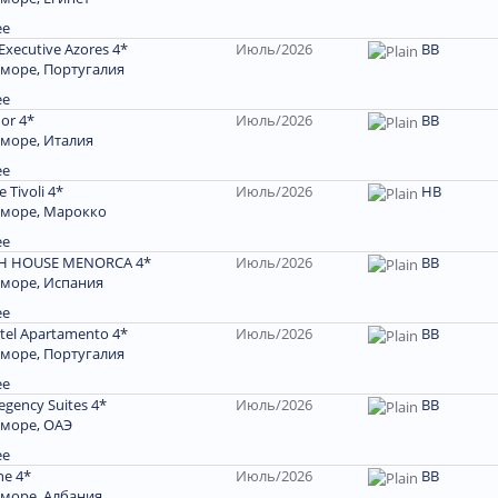
ее
Executive Azores 4*
Июль/2026
BB
 море, Португалия
ее
or 4*
Июль/2026
ВВ
 море, Италия
ее
e Tivoli 4*
Июль/2026
НВ
 море, Марокко
ее
H HOUSE MENORCA 4*
Июль/2026
ВВ
 море, Испания
ее
otel Apartamento 4*
Июль/2026
BB
 море, Португалия
ее
egency Suites 4*
Июль/2026
ВВ
 море, ОАЭ
ее
ne 4*
Июль/2026
ВВ
 море, Албания