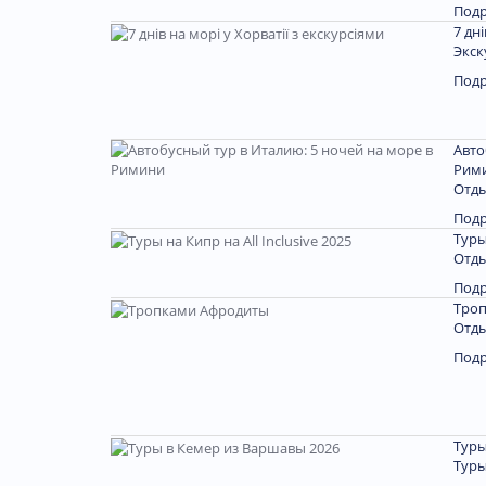
Под
7 дн
Экск
Под
Авто
Рим
Отды
Под
Туры
Отды
Под
Тро
Отды
Под
Туры
Туры