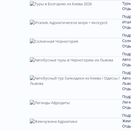
Туры
Отды
Под
Итал
Отды
Под
Солн
Отды
Под
Авто
Отды
Под
Авто
Льв
Отды
Под
Лег
Отды
Под
Жем
Отды