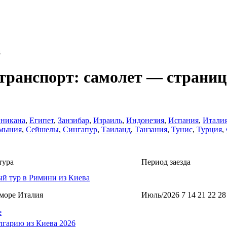
8
транспорт: самолет — страниц
никанa
,
Египет
,
Занзибар
,
Израиль
,
Индонезия
,
Испания
,
Итали
мыния
,
Сейшелы
,
Сингапур
,
Таиланд
,
Танзания
,
Тунис
,
Турция
,
тура
Период заезда
й тур в Римини из Киева
море Италия
Июль/2026 7 14 21 22 28
е
лгарию из Киева 2026