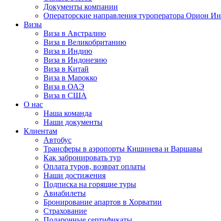
Документы компании
Операторские направления туроператора Орион Ин
Визы
Виза в Австралию
Виза в Великобританию
Виза в Индию
Виза в Индонезию
Виза в Китай
Виза в Марокко
Виза в ОАЭ
Виза в США
О нас
Наша команда
Наши документы
Клиентам
Автобус
Трансферы в аэропорты Кишинева и Варшавы
Как забронировать тур
Оплата туров, возврат оплаты
Наши достижения
Подписка на горящие туры
Авиабилеты
Бронирование апартов в Хорватии
Страхование
Подарочные сертификаты