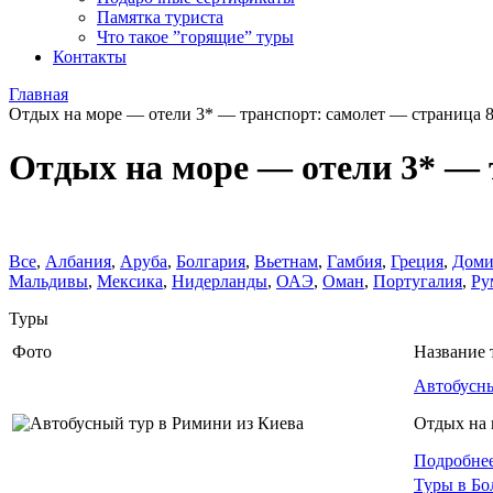
Памятка туриста
Что такое ”горящие” туры
Контакты
Главная
Отдых на море — отели 3* — транспорт: самолет — страница 
Отдых на море — отели 3* — 
Все
,
Албания
,
Аруба
,
Болгария
,
Вьетнам
,
Гамбия
,
Греция
,
Доми
Мальдивы
,
Мексика
,
Нидерланды
,
ОАЭ
,
Оман
,
Португалия
,
Ру
Туры
Фото
Название 
Автобусны
Отдых на 
Подробне
Туры в Бо