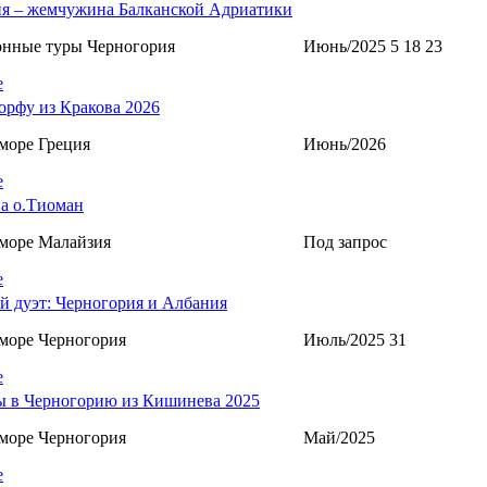
я – жемчужина Балканской Адриатики
онные туры Черногория
Июнь/2025 5 18 23
е
орфу из Кракова 2026
море Греция
Июнь/2026
е
а о.Тиоман
море Малайзия
Под запрос
е
й дуэт: Черногория и Албания
море Черногория
Июль/2025 31
е
 в Черногорию из Кишинева 2025
море Черногория
Май/2025
е