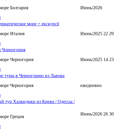
море Болгария
Июнь/2026
е
дриатическое море + екскурсії
море Италия
Июнь/2025 22 29
е
 Чорногория
море Черногория
Июнь/2025 14 23
е
е туры в Черногорию из Львова
море Черногория
ежедневно
е
й тур Халкидики из Киева / Одессы /
Июнь/2026 26 30
море Греция
е