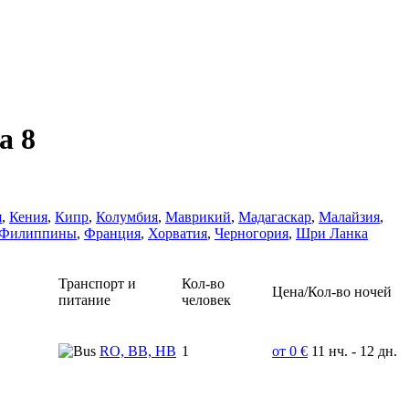
а 8
я
,
Кения
,
Кипр
,
Колумбия
,
Маврикий
,
Мадагаскар
,
Малайзия
,
Филиппины
,
Франция
,
Хорватия
,
Черногория
,
Шри Ланка
Транспорт и
Кол-во
Цена/Кол-во ночей
питание
человек
RO, BB, HB
1
от 0 €
11 нч. - 12 дн.