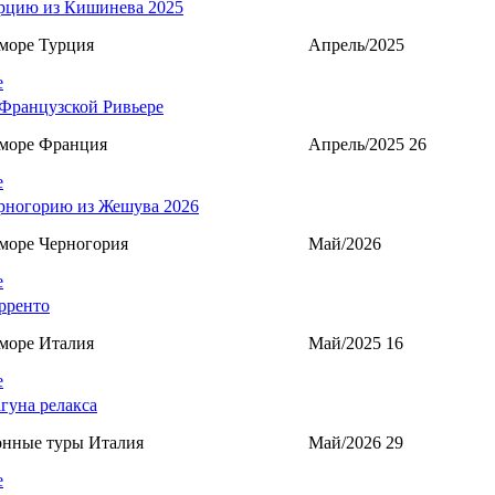
рцию из Кишинева 2025
море Турция
Апрель/2025
е
Французской Ривьере
 море Франция
Апрель/2025 26
е
рногорию из Жешува 2026
море Черногория
Май/2026
е
рренто
море Италия
Май/2025 16
е
агуна релакса
онные туры Италия
Май/2026 29
е