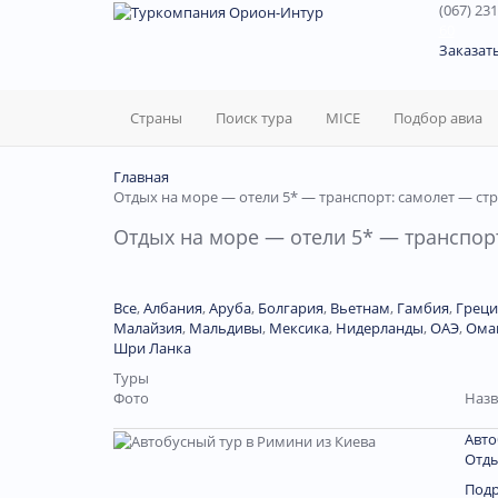
(067) 231
60
Заказат
Страны
Поиск тура
MICE
Подбор авиа
Главная
Отдых на море — отели 5* — транспорт: самолет — ст
Отдых на море — отели 5* — транспорт
Все
,
Албания
,
Аруба
,
Болгария
,
Вьетнам
,
Гамбия
,
Греци
Малайзия
,
Мальдивы
,
Мексика
,
Нидерланды
,
ОАЭ
,
Ома
Шри Ланка
Туры
Фото
Назв
Авто
Отды
Под