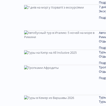
Под
7 дн
Экск
Под
Авто
Рим
Отды
Под
Туры
Отды
Под
Тро
Отды
Под
Туры
Туры