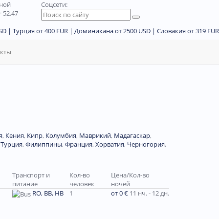
дной
Соцсети:
 52.47
D | Турция от 400 EUR | Доминикана от 2500 USD | Словакия от 319 EUR
акты
я
,
Кения
,
Кипр
,
Колумбия
,
Маврикий
,
Мадагаскар
,
,
Турция
,
Филиппины
,
Франция
,
Хорватия
,
Черногория
,
Транспорт и
Кол-во
Цена/Кол-во
питание
человек
ночей
RO, BB, HB
1
от 0 €
11 нч. - 12 дн.