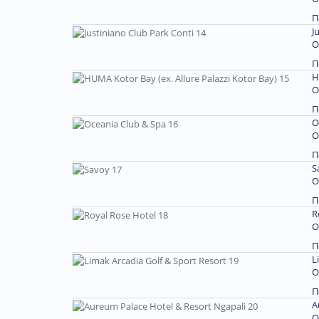
П
J
О
П
H
О
П
O
О
П
S
О
П
R
О
П
L
О
П
A
О