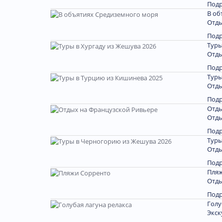
Под
В об
Отды
Под
Туры
Отды
Под
Туры
Отды
Под
Отды
Отды
Под
Туры
Отды
Под
Пляж
Отды
Под
Голу
Экск