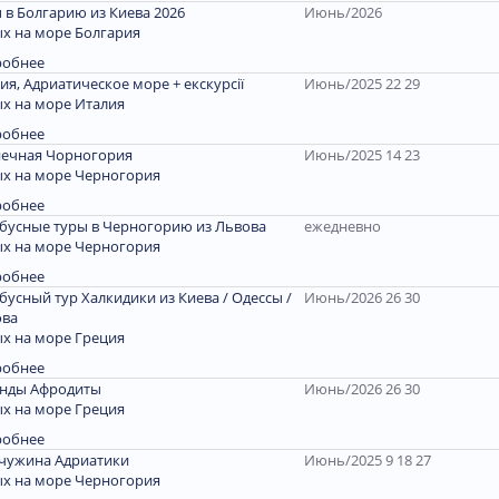
 в Болгарию из Киева 2026
Июнь/2026
х на море Болгария
робнее
ия, Адриатическое море + екскурсії
Июнь/2025 22 29
х на море Италия
робнее
ечная Чорногория
Июнь/2025 14 23
х на море Черногория
робнее
бусные туры в Черногорию из Львова
ежедневно
х на море Черногория
робнее
бусный тур Халкидики из Киева / Одессы /
Июнь/2026 26 30
ова
х на море Греция
робнее
енды Афродиты
Июнь/2026 26 30
х на море Греция
робнее
чужина Адриатики
Июнь/2025 9 18 27
х на море Черногория