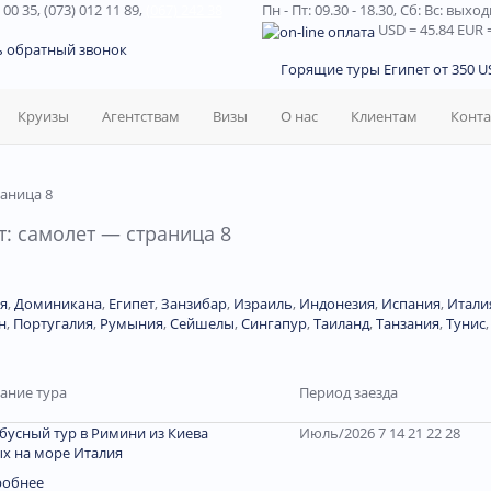
 00 35, (073) 012 11 89,
(067) 242 38
Пн - Пт: 09.30 - 18.30,
Сб: Вс: выхо
USD
= 45.84
EUR
=
ь обратный звонок
Горящие туры Египет от 350 US
Круизы
Агентствам
Визы
О нас
Клиентам
Конт
раница 8
: самолет — страница 8
я
,
Доминиканa
,
Египет
,
Занзибар
,
Израиль
,
Индонезия
,
Испания
,
Итали
н
,
Португалия
,
Румыния
,
Сейшелы
,
Сингапур
,
Таиланд
,
Танзания
,
Тунис
ание тура
Период заезда
бусный тур в Римини из Киева
Июль/2026 7 14 21 22 28
х на море Италия
робнее