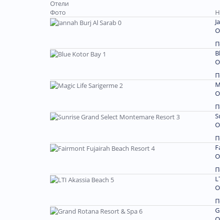
Отели
Фото
Н
J
О
П
B
О
П
M
О
П
S
О
П
F
О
П
L
О
П
G
О