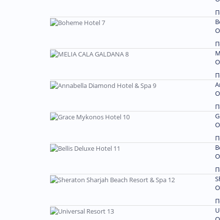
П
B
О
П
M
О
П
A
О
П
G
О
П
B
О
П
S
О
П
U
О