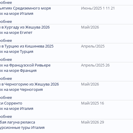
робнее
ъятиях Средиземного моря
Июнь/2025 1 11 21
х на море Италия
робнее
 в Хургаду из Жешува 2026
Май/2026
х на море Египет
робнее
 в Турцию из Кишинева 2025
Апрель/2025
х на море Турция
робнее
х на Французской Ривьере
Апрель/2025 26
х на море Франция
робнее
 в Черногорию из Жешува 2026
Май/2026
х на море Черногория
робнее
и Сорренто
Май/2025 16
х на море Италия
робнее
бая лагуна релакса
Май/2026 29
урсионные туры Италия