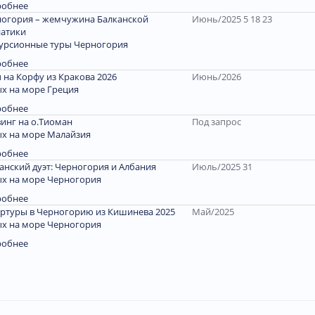
робнее
огория – жемчужина Балканской
Июнь/2025 5 18 23
атики
урсионные туры Черногория
робнее
 на Корфу из Кракова 2026
Июнь/2026
х на море Греция
робнее
инг на о.Тиоман
Под запрос
х на море Малайзия
робнее
анский дуэт: Черногория и Албания
Июль/2025 31
х на море Черногория
робнее
ртуры в Черногорию из Кишинева 2025
Май/2025
х на море Черногория
робнее