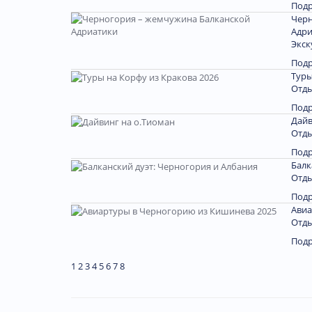
Под
Черн
Адри
Экск
Под
Туры
Отды
Под
Дайв
Отды
Под
Балк
Отды
Под
Авиа
Отды
Под
1
2
3
4
5
6
7
8