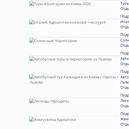
Туры
Отды
Под
Итал
Отды
Под
Солн
Отды
Под
Авто
Отды
Под
Авто
Льв
Отды
Под
Лег
Отды
Под
Жем
Отды