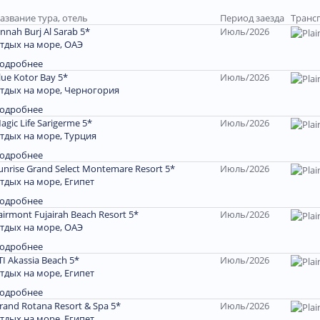
азвание тура, отель
Период заезда
Транс
annah Burj Al Sarab 5*
Июль/2026
тдых на море, ОАЭ
одробнее
lue Kotor Bay 5*
Июль/2026
тдых на море, Черногория
одробнее
agic Life Sarigerme 5*
Июль/2026
тдых на море, Турция
одробнее
unrise Grand Select Montemare Resort 5*
Июль/2026
тдых на море, Египет
одробнее
airmont Fujairah Beach Resort 5*
Июль/2026
тдых на море, ОАЭ
одробнее
TI Akassia Beach 5*
Июль/2026
тдых на море, Египет
одробнее
rand Rotana Resort & Spa 5*
Июль/2026
тдых на море, Египет