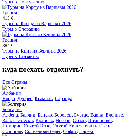
Туры в Португалию
Греция
413 €
Туры на Корфу из Варшавы 2026
Туры в Словакию
Греция
384 €
Туры на Крит из Берлина 2026
Туры в Танзанию
куда поехать отдохнуть?
Все Страны
Албания
Влера
,
Дуррес
,
Ксамиль
,
Саранда
Болгария
Албена
,
Балчик
,
Банско
,
Боровец
,
Бургас
,
Варна
,
Елените
,
Золотые пески
,
Кранево
,
Несебр
,
Обзор
,
Пампорово
,
Поморие
,
Святой Влас
,
Святой Константин и Елена
,
Созополь
,
Солнечный берег
,
София
,
Царево