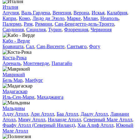
Италия
Апулия
,
Валь Гардена
,
Венеция
,
Верона
,
Искья
,
Калабрия
,
Капри
,
Комо
,
Лидо ди Эзоло
,
Марке
,
Милан
,
Неаполь
,
Палермо
,
Рим
,
Римини
,
Сан-Бенедетто-дель-Тронто
,
Сардиния
,
Сицилия
,
Турин
,
Флоренция
,
Червиния
Кабо - Верде
Боавишта
,
Сал
,
Сан-Висенте
,
Сантьяго
,
Фогу
Коста-Рика
Ареналь
,
Монтеверде
,
Папагайо
Маврикий
Бель Мар
,
Маебург
Мадагаскар
Иль-Сен-Мари
,
Махаджанга
Мальдивы
Адду Атолл
,
Ари Атолл
,
Баа Атолл
,
Даалу Атолл
,
Лавиани
Атолл
,
Миму Атолл
,
Ниланде Атолл
,
Северный Мале Атолл
,
Фаафу Атолл (Северный Ниланд)
,
Хаа Алиф Атолл
,
Южный
Мале Атолл