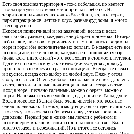
Есть своя зелёная территория - тоже небольшая, но хватает,
чтобы прогуляться с коляской и приспать ребёнка. На
территории находится несколько бассейнов, водные горки,
парк аттракционов, детский клуб, разные фуд-зоны, и много
всего другого.
Персонал приветливый и ненавязчивый, всегда и везде
быстро обслуживает, каждый день убирает в номерах. Номера
небольшие, но с новым ремонтом и нам попались с видом на
море и горы (без дополнительных доплат). В номерах есть все
необходимое, все исправно, каждый день пополняется бар
(вода, кола, пиво, снеки) - это все входит в стоимость путевки.
Еда и напитки есть круглосуточно (ночью еда за доплату),
просто в разное время на разных локациях. Всегда все свежее
и вкусное, всегда есть выбор на любой вкус. Пляж у отеля
свой, песчаный. Очень удобное расположение и всегда очень
чисто, шезлонги новые, полотенца новые и всегда чистые.
Вход в море - песчано-галечный, можно с берега, можно с
пирса. На пляже есть все удобства, еда, напитки, бары, души.
Вода в море все 13 дней была очень чистой и это всех нас
очень порадовало. В целом, я могу ещё долго перечислять все,
что есть у этого отеля и обо всем скажу , что мы остались
довольны. Первый раз в жизни мы летели с ребёнком и
пенсионером в такой высокий сезон на олинклюзив. Было
много страхов и переживаний. Но в итоге все остались
абсолютно довольными и счастливыми от этого отдыха. Этот