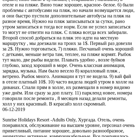
отеле и на пляже. Вино тоже хорошее, красное- белое. 6) были
проблемы с автобусами на пляж, но начали возмущается люди,
и они быстро пустили дополнительные автобусы на пляж на
разное время, Нужно на пляж записываться за сутки, рано
утром записаться и тогда все норм. Если не успел записаться
то могут не отвезти на пляж. С пляжа всегда всех забирали.
Второй способ добраться на пляж это идти на местную
маршрутку , мы доезжали на троих за 1$. Первый раз довезли
за 2$. Нужно торговаться, 7) пляжи. Песчаный очень хороший
с детками, меньше ветра там, теплее, на пляже кормят. Рыбок
тут мало, две рыбы видели. Плавать удобно , возле буйков
глубоко, заход хороший в море. Очень классная анимация,
зарядка, музыка. Нам было весело 8) коралловый пляж ,
ветрено. Рыбок много. Анимации я тут не видела. 9) вай фай
в отеле платный 10$. 10) часто видела людей утром в холле на
диванах. Спали прям в холле, их размещали в номер видимо
уже днём. Или сразу за доп плату. 11) паркленд новее, номера
говорили после ремонта , 8 месяцев назад делали ремонты,
холл у них красивый. В керасайз холл скромный.
06-12-2019
Sunrise Holidays Resort -Adults Only, Хургада. Отель, очень
понравился, обслуживание на высшем уровне, персонал очень
приветливый, питание хорошее, довольно разнообразное,
аниматоры активные, коммуникабельные. Все понравилось,