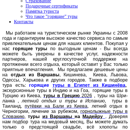
Страхование
Подарочные сертификаты
Памятка туриста
Что такое ”горящие” туры
Контакты
Мы работаем на туристическом рынке Украины с 2008
года и гарантируем высокое качество сервиса по самым
привлекательным ценам для наших клиентов. Покупая у
нас
горящие туры
по выгодным ценам - Вы всегда
можете быть уверены в качестве услуг, надежности
партнеров, нашей круглосуточной поддержке на
протяжении всего отдыха, который оставит у Вас только
приятные впечатления. Мы предлагаем дешевые цены
на
отдых из Варшавы
, Кишинева, Киева, Львова,
Одессы, Харькова и других городов. Также в подборе
тура есть:
горящие
туры в Египет из
Кишинёва
,
экскурсионные туры в Индию и на Гоа, горящие туры в
Турцию из Киева,
туры в Грецию
2026
, туры на Шри-
ланка ,
летний отдых и туры в Испанию
, туры в
Таиланд,
путёвки на Бали из Киева
, летний отдых в
Черногории, лечение за рубежом,
горнолыжные туры в
Словакию
,
туры
из Варшавы
на
Мадейру
. Доверяя
нам подбор тура на медовый месяц, Вы можете думать
только о предстоящей свадьбе, всё хлопоты по