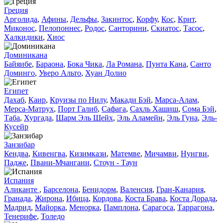
Греция
Арголида
,
Афины
,
Дельфы
,
Закинтос
,
Корфу
,
Кос
,
Крит
,
Миконос
,
Пелопоннес
,
Родос
,
Санторини
,
Скиатос
,
Тасос
,
Халкидики
,
Хиос
Доминиканa
Байяибе
,
Бараона
,
Бока Чика
,
Ла Романа
,
Пунта Кана
,
Санто
Доминго
,
Уверо Альто
,
Хуан Долио
Египет
Дахаб
,
Каир
,
Круизы по Нилу
,
Макади Бэй
,
Марса-Алам
,
Мерса-Матрух
,
Порт Галиб
,
Сафага
,
Сахль Хашиш
,
Сома Бэй
,
Таба
,
Хургада
,
Шарм Эль Шейх
,
Эль Аламейн
,
Эль Гуна
,
Эль-
Кусейр
Занзибар
Кендва
,
Кивенгва
,
Кизимкази
,
Матемве
,
Мичамви
,
Нунгви
,
Падже
,
Пвани-Мчангани
,
Стоун - Таун
Испания
Аликанте
,
Барселона
,
Бенидорм
,
Валенсия
,
Гран-Канария
,
Гранада
,
Жирона
,
Ибица
,
Кордова
,
Коста Брава
,
Коста Дорада
,
Мадрид
,
Майорка
,
Менорка
,
Памплона
,
Сарагоса
,
Таррагона
,
Тенерифе
,
Толедо