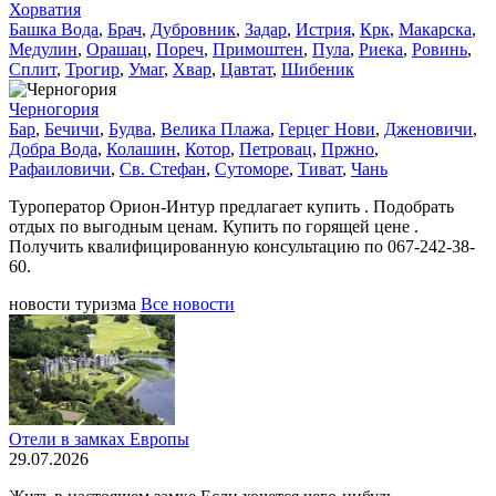
Хорватия
Башка Вода
,
Брач
,
Дубровник
,
Задар
,
Истрия
,
Крк
,
Макарска
,
Медулин
,
Орашац
,
Пореч
,
Примоштен
,
Пула
,
Риека
,
Ровинь
,
Сплит
,
Трогир
,
Умаг
,
Хвар
,
Цавтат
,
Шибеник
Черногория
Бар
,
Бечичи
,
Будва
,
Велика Плажа
,
Герцег Нови
,
Дженовичи
,
Добра Вода
,
Колашин
,
Котор
,
Петровац
,
Пржно
,
Рафаиловичи
,
Св. Стефан
,
Сутоморе
,
Тиват
,
Чань
Туроператор Орион-Интур предлагает купить . Подобрать
отдых по выгодным ценам. Купить по горящей цене .
Получить квалифицированную консультацию по 067-242-38-
60.
новости туризма
Все новости
Отели в замках Европы
29.07.2026