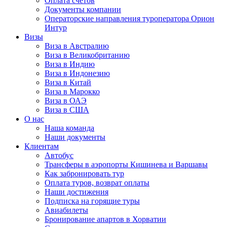
Оплата счётов
Документы компании
Операторские направления туроператора Орион
Интур
Визы
Виза в Австралию
Виза в Великобританию
Виза в Индию
Виза в Индонезию
Виза в Китай
Виза в Марокко
Виза в ОАЭ
Виза в США
О нас
Наша команда
Наши документы
Клиентам
Автобус
Трансферы в аэропорты Кишинева и Варшавы
Как забронировать тур
Оплата туров, возврат оплаты
Наши достижения
Подписка на горящие туры
Авиабилеты
Бронирование апартов в Хорватии