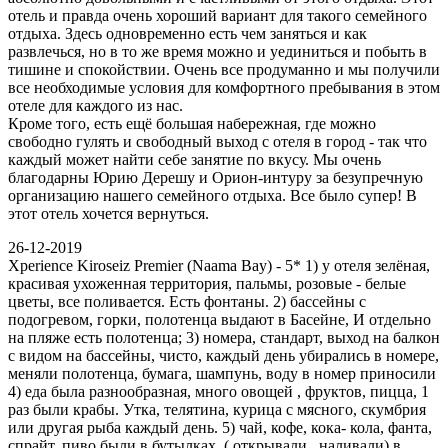
отель и правда очень хороший вариант для такого семейного
отдыха. Здесь одновременно есть чем заняться и как
развлечься, но в то же время можно и уединиться и побыть в
тишине и спокойствии. Очень все продуманно и мы получили
все необходимые условия для комфортного пребывания в этом
отеле для каждого из нас.
Кроме того, есть ещё большая набережная, где можно
свободно гулять и свободный выход с отеля в город - так что
каждый может найти себе занятие по вкусу. Мы очень
благодарны Юрию Дерешу и Орион-интуру за безупречную
организацию нашего семейного отдыха. Все было супер! В
этот отель хочется вернуться.
26-12-2019
Xperience Kiroseiz Premier (Naama Bay) - 5* 1) у отеля зелёная,
красивая ухоженная территория, пальмы, розовые - белые
цветы, все поливается. Есть фонтаны. 2) бассейны с
подогревом, горки, полотенца выдают в Басейне, И отдельно
на пляже есть полотенца; 3) номера, стандарт, выход на балкон
с видом на бассейны, чисто, каждый день убирались в номере,
меняли полотенца, бумага, шампунь, воду в номер приносили
4) еда была разнообразная, много овощей , фруктов, пицца, 1
раз были крабы. Утка, телятина, курица с мясного, скумбрия
или другая рыба каждый день. 5) чай, кофе, кока- кола, фанта,
спрайт, пиво были в бутылках, ( открывали , наливали) в