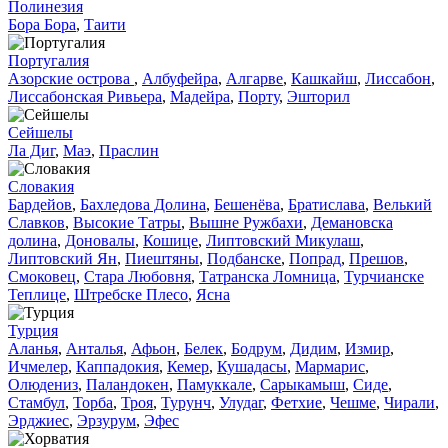
Полинезия
Бора Бора
,
Таити
Португалия
Азорские острова
,
Албуфейра
,
Алгарве
,
Кашкайш
,
Лиссабон
,
Лиссабонская Ривьера
,
Мадейра
,
Порту
,
Эшторил
Сейшелы
Ла Диг
,
Маэ
,
Праслин
Словакия
Бардейов
,
Бахледова Долина
,
Бешенёва
,
Братислава
,
Велький
Славков
,
Высокие Татры
,
Вышне Ружбахи
,
Демановска
долина
,
Доновалы
,
Кошице
,
Липтовский Микулаш
,
Липтовский Ян
,
Пиештяны
,
Подбанске
,
Попрад
,
Прешов
,
Смоковец
,
Стара Любовня
,
Татранска Ломница
,
Турчианске
Теплице
,
Штребске Плесо
,
Ясна
Турция
Аланья
,
Анталья
,
Афьон
,
Белек
,
Бодрум
,
Дидим
,
Измир
,
Ичмелер
,
Каппадокия
,
Кемер
,
Кушадасы
,
Мармарис
,
Олюдениз
,
Паландокен
,
Памуккале
,
Сарыкамыш
,
Сиде
,
Стамбул
,
Торба
,
Троя
,
Турунч
,
Улудаг
,
Фетхие
,
Чешме
,
Чирали
,
Эрджиес
,
Эрзурум
,
Эфес