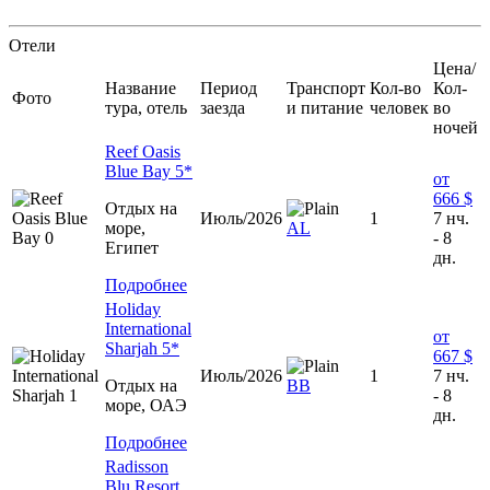
Отели
Цена/
Название
Период
Транспорт
Кол-во
Кол-
Фото
тура, отель
заезда
и питание
человек
во
ночей
Reef Oasis
Blue Bay 5*
от
666 $
Отдых на
Июль/2026
1
7 нч.
море,
AL
- 8
Египет
дн.
Подробнее
Holiday
International
от
Sharjah 5*
667 $
Июль/2026
1
7 нч.
Отдых на
BB
- 8
море, ОАЭ
дн.
Подробнее
Radisson
Blu Resort