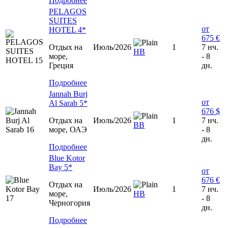
Подробнее
PELAGOS
SUITES
от
HOTEL 4*
675 €
Отдых на
Июль/2026
1
7 нч.
HB
море,
- 8
Греция
дн.
Подробнее
Jannah Burj
от
Al Sarab 5*
676 $
Отдых на
Июль/2026
1
7 нч.
ВВ
море, ОАЭ
- 8
дн.
Подробнее
Blue Kotor
Bay 5*
от
676 €
Отдых на
Июль/2026
1
7 нч.
море,
HB
- 8
Черногория
дн.
Подробнее