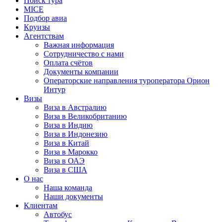
Поиск тура
MICE
Подбор авиа
Круизы
Агентствам
Важная информация
Сотрудничество с нами
Оплата счётов
Документы компании
Операторские направления туроператора Орион
Интур
Визы
Виза в Австралию
Виза в Великобританию
Виза в Индию
Виза в Индонезию
Виза в Китай
Виза в Марокко
Виза в ОАЭ
Виза в США
О нас
Наша команда
Наши документы
Клиентам
Автобус