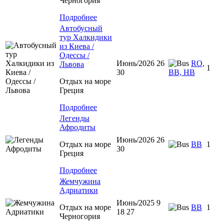
Черногория
Подробнее
Автобусный
тур Халкидики
из Киева /
Одессы /
Июнь/2026 26
RO,
Львова
1
30
BB, HB
Отдых на море
Греция
Подробнее
Легенды
Афродиты
Июнь/2026 26
Отдых на море
ВВ
1
30
Греция
Подробнее
Жемчужина
Адриатики
Июнь/2025 9
Отдых на море
BB
1
18 27
Черногория