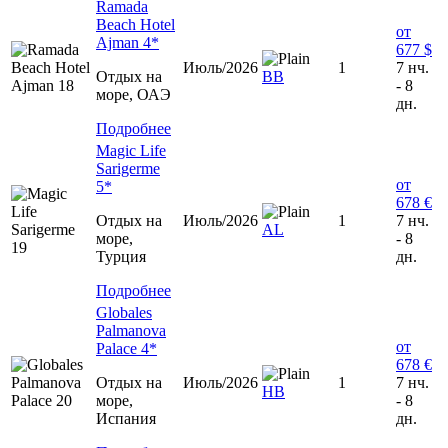
Ramada
Beach Hotel
от
Ajman 4*
677 $
Июль/2026
1
7 нч.
Отдых на
ВВ
- 8
море, ОАЭ
дн.
Подробнее
Magic Life
Sarigerme
от
5*
678 €
Отдых на
Июль/2026
1
7 нч.
AL
море,
- 8
Турция
дн.
Подробнее
Globales
Palmanova
от
Palace 4*
678 €
Отдых на
Июль/2026
1
7 нч.
НВ
море,
- 8
Испания
дн.