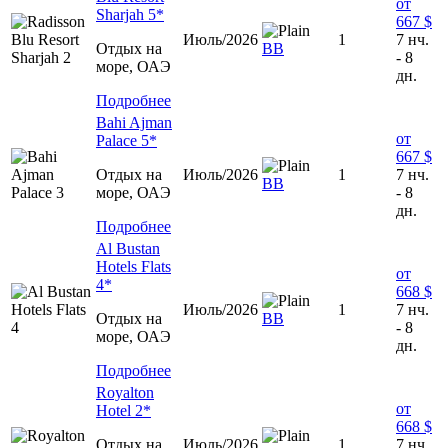
от
Sharjah 5*
667 $
Июль/2026
1
7 нч.
Отдых на
ВВ
- 8
море, ОАЭ
дн.
Подробнее
Bahi Ajman
от
Palace 5*
667 $
Отдых на
Июль/2026
1
7 нч.
ВВ
море, ОАЭ
- 8
дн.
Подробнее
Al Bustan
Hotels Flats
от
4*
668 $
Июль/2026
1
7 нч.
Отдых на
BB
- 8
море, ОАЭ
дн.
Подробнее
Royalton
от
Hotel 2*
668 $
Отдых на
Июль/2026
1
7 нч.