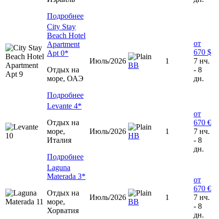
Подробнее
City Stay
Beach Hotel
от
Apartment
670 $
Apt 0*
Июль/2026
1
7 нч.
ВВ
Отдых на
- 8
море, ОАЭ
дн.
Подробнее
Levante 4*
от
Отдых на
670 €
море,
Июль/2026
1
7 нч.
HВ
Италия
- 8
дн.
Подробнее
Laguna
Materada 3*
от
670 €
Отдых на
Июль/2026
1
7 нч.
море,
ВВ
- 8
Хорватия
дн.