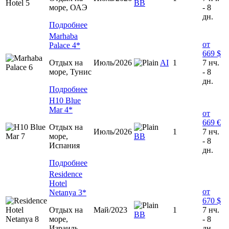
ВВ
море, ОАЭ
- 8
дн.
Подробнее
Marhaba
от
Palace 4*
669 $
Отдых на
Июль/2026
AI
1
7 нч.
море, Тунис
- 8
дн.
Подробнее
H10 Blue
Mar 4*
от
669 €
Отдых на
Июль/2026
1
7 нч.
море,
BB
- 8
Испания
дн.
Подробнее
Residence
Hotel
от
Netanya 3*
670 $
Отдых на
Май/2023
1
7 нч.
ВВ
море,
- 8
Израиль
дн.