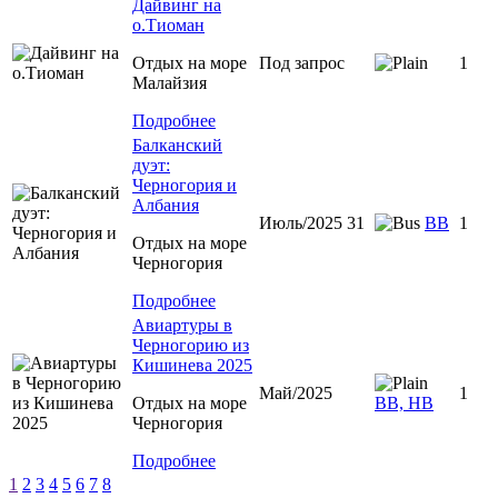
Дайвинг на
о.Тиоман
Отдых на море
Под запрос
1
Малайзия
Подробнее
Балканский
дуэт:
Черногория и
Албания
Июль/2025 31
ВВ
1
Отдых на море
Черногория
Подробнее
Авиартуры в
Черногорию из
Кишинева 2025
Май/2025
1
Отдых на море
ВВ, НВ
Черногория
Подробнее
1
2
3
4
5
6
7
8