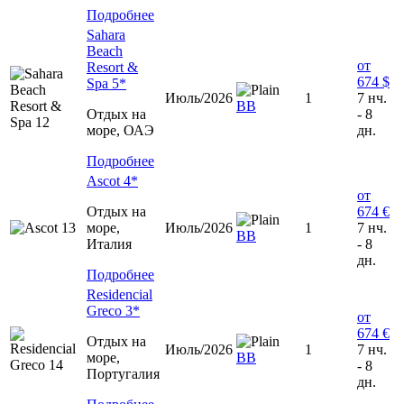
Подробнее
Sahara
Beach
от
Resort &
674 $
Spa 5*
Июль/2026
1
7 нч.
ВВ
Отдых на
- 8
море, ОАЭ
дн.
Подробнее
Ascot 4*
от
Отдых на
674 €
море,
Июль/2026
1
7 нч.
ВВ
Италия
- 8
дн.
Подробнее
Residencial
Greco 3*
от
674 €
Отдых на
Июль/2026
1
7 нч.
море,
ВВ
- 8
Португалия
дн.