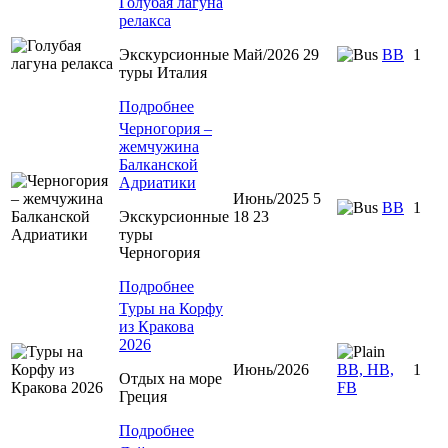
Голубая лагуна
релакса
Экскурсионные
Май/2026 29
BB
1
туры Италия
Подробнее
Черногория –
жемчужина
Балканской
Адриатики
Июнь/2025 5
BB
1
Экскурсионные
18 23
туры
Черногория
Подробнее
Туры на Корфу
из Кракова
2026
Июнь/2026
BB, HB,
1
Отдых на море
FB
Греция
Подробнее