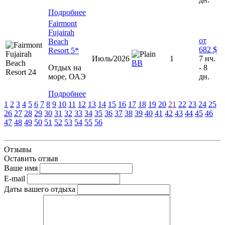
Подробнее
Fairmont
Fujairah
от
Beach
682 $
Resort 5*
Июль/2026
1
7 нч.
ВВ
Отдых на
- 8
море, ОАЭ
дн.
Подробнее
1
2
3
4
5
6
7
8
9
10
11
12
13
14
15
16
17
18
19
20
21
22
23
24
25
26
27
28
29
30
31
32
33
34
35
36
37
38
39
40
41
42
43
44
45
46
47
48
49
50
51
52
53
54
55
56
Отзывы
Оставить отзыв
Ваше имя
E-mail
Даты вашего отдыха