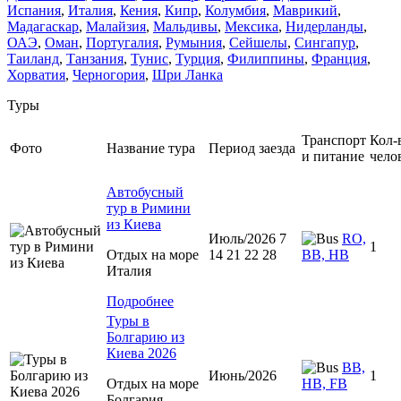
Испания
,
Италия
,
Кения
,
Кипр
,
Колумбия
,
Маврикий
,
Мадагаскар
,
Малайзия
,
Мальдивы
,
Мексика
,
Нидерланды
,
ОАЭ
,
Оман
,
Португалия
,
Румыния
,
Сейшелы
,
Сингапур
,
Таиланд
,
Танзания
,
Тунис
,
Турция
,
Филиппины
,
Франция
,
Хорватия
,
Черногория
,
Шри Ланка
Туры
Транспорт
Кол-
Фото
Название тура
Период заезда
и питание
чело
Автобусный
тур в Римини
из Киева
Июль/2026 7
RO,
1
Отдых на море
14 21 22 28
BB, HB
Италия
Подробнее
Туры в
Болгарию из
Киева 2026
BB,
Июнь/2026
1
Отдых на море
HB, FB
Болгария