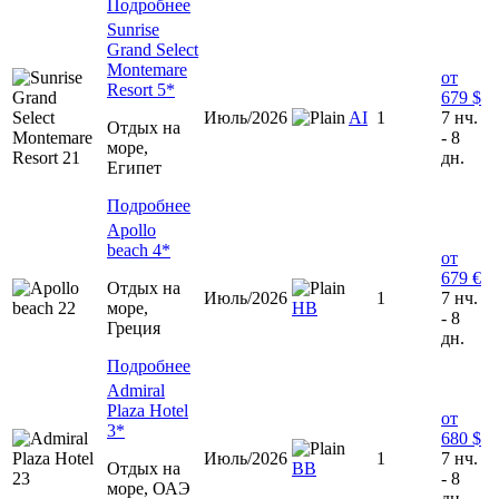
Подробнее
Sunrise
Grand Select
Montemare
от
Resort 5*
679 $
Июль/2026
AI
1
7 нч.
Отдых на
- 8
море,
дн.
Египет
Подробнее
Apollo
beach 4*
от
679 €
Отдых на
Июль/2026
1
7 нч.
море,
НВ
- 8
Греция
дн.
Подробнее
Admiral
Plaza Hotel
от
3*
680 $
Июль/2026
1
7 нч.
Отдых на
ВВ
- 8
море, ОАЭ
дн.