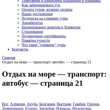
Трансферы в аэропорты Кишинева и Варшавы
Как забронировать тур
Оплата туров, возврат оплаты
Наши достижения
Подписка на горящие туры
Авиабилеты
Бронирование апартов в Хорватии
Страхование
Подарочные сертификаты
Памятка туриста
Что такое ”горящие” туры
Контакты
Главная
Отдых на море — транспорт: автобус — страница 21
Отдых на море — транспорт:
автобус — страница 21
Все
,
Албания
,
Аруба
,
Болгария
,
Вьетнам
,
Гамбия
,
Греция
,
Доминиканa
,
Египет
,
Занзибар
,
Израиль
,
Индонезия
,