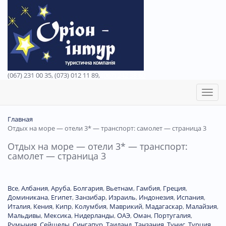
(067) 231 00 35, (073) 012 11 89,
(067) 242 38 60
Toggl
naviga
Главная
Отдых на море — отели 3* — транспорт: самолет — страница 3
Отдых на море — отели 3* — транспорт:
самолет — страница 3
Все
,
Албания
,
Аруба
,
Болгария
,
Вьетнам
,
Гамбия
,
Греция
,
Доминиканa
,
Египет
,
Занзибар
,
Израиль
,
Индонезия
,
Испания
,
Италия
,
Кения
,
Кипр
,
Колумбия
,
Маврикий
,
Мадагаскар
,
Малайзия
,
Мальдивы
,
Мексика
,
Нидерланды
,
ОАЭ
,
Оман
,
Португалия
,
Румыния
,
Сейшелы
,
Сингапур
,
Таиланд
,
Танзания
,
Тунис
,
Турция
,