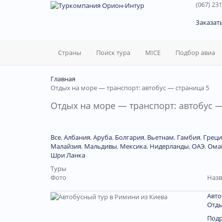
(067) 231
60
Заказат
Страны
Поиск тура
MICE
Подбор авиа
Главная
Отдых на море — транспорт: автобус — страница 5
Отдых на море — транспорт: автобус —
Все
,
Албания
,
Аруба
,
Болгария
,
Вьетнам
,
Гамбия
,
Греци
Малайзия
,
Мальдивы
,
Мексика
,
Нидерланды
,
ОАЭ
,
Ома
Шри Ланка
Туры
Фото
Назв
Авто
Отды
Под