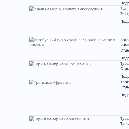
Под
7 дн
Экск
Под
Авто
Рим
Отды
Под
Туры
Отды
Под
Тро
Отды
Под
Туры
Туры