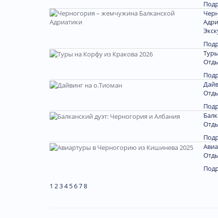
Под
Черн
Адри
Экск
Под
Туры
Отды
Под
Дайв
Отды
Под
Балк
Отды
Под
Авиа
Отды
Под
1
2
3
4
5
6
7
8