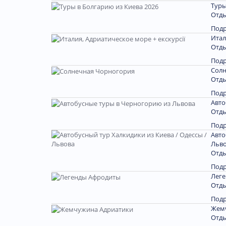
Туры
Отды
Под
Итал
Отды
Под
Солн
Отды
Под
Авто
Отды
Под
Авто
Льв
Отды
Под
Лег
Отды
Под
Жем
Отды