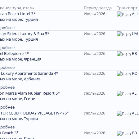
вание тура, отель
Период заезда
Транспорт 
can Beach Hotel 3*
Июль/2026
ALL
ых на море, Турция
дробнее
man Sidera Luxury & Spa 5*
Июль/2026
UA
ых на море, Турция
дробнее
el Bellepierre 4*
Июль/2026
ВВ
ых на море, Франция
дробнее
r Luxury Apartments Saranda 4*
Июль/2026
RO
ых на море, Албания
дробнее
ton Marsa Alam Nubian Resort 5*
Июль/2026
AL
ых на море, Египет
дробнее
TUR CLUB HOLIDAY VILLAGE HV-1/5*
Июль/2026
ALL
ых на море, Турция
дробнее
k Beach 3*
Июль/2026
ВВ
ых на море, Кипр