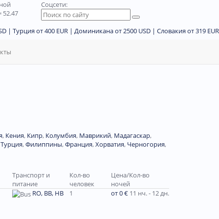
дной
Соцсети:
 52.47
D | Турция от 400 EUR | Доминикана от 2500 USD | Словакия от 319 EUR
акты
я
,
Кения
,
Кипр
,
Колумбия
,
Маврикий
,
Мадагаскар
,
,
Турция
,
Филиппины
,
Франция
,
Хорватия
,
Черногория
,
Транспорт и
Кол-во
Цена/Кол-во
питание
человек
ночей
RO, BB, HB
1
от 0 €
11 нч. - 12 дн.