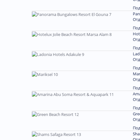
По
Pan
Отд
По
Hot
Отд
По
Lad
Отд
По
Mar
Отд
По
Ama
Отд
По
Gre
Отд
По
Sha
Отд