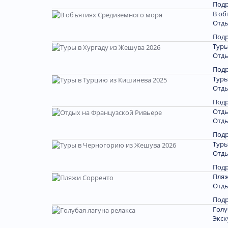
Под
В об
Отды
Под
Туры
Отды
Под
Туры
Отды
Под
Отды
Отды
Под
Туры
Отды
Под
Пляж
Отды
Под
Голу
Экск