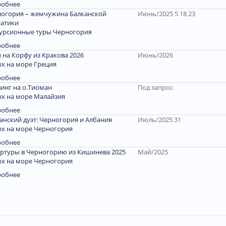
робнее
огория – жемчужина Балканской
Июнь/2025 5 18 23
атики
урсионные туры Черногория
робнее
 на Корфу из Кракова 2026
Июнь/2026
х на море Греция
робнее
инг на о.Тиоман
Под запрос
х на море Малайзия
робнее
анский дуэт: Черногория и Албания
Июль/2025 31
х на море Черногория
робнее
ртуры в Черногорию из Кишинева 2025
Май/2025
х на море Черногория
робнее