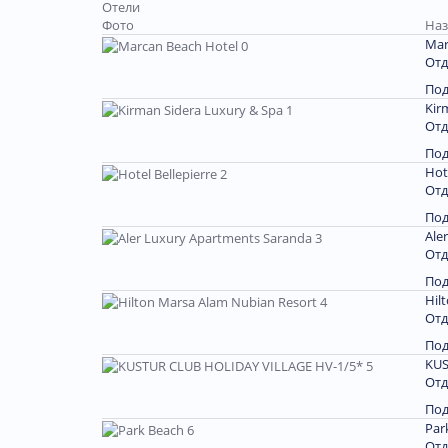
Отели
Фото
Наз
Mar
Отд
По
Kir
Отд
По
Hot
Отд
По
Ale
Отд
По
Hil
Отд
По
KUS
Отд
По
Par
Отд