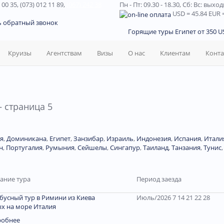
 00 35, (073) 012 11 89,
(067) 242 38
Пн - Пт: 09.30 - 18.30,
Сб: Вс: выхо
USD
= 45.84
EUR
=
ь обратный звонок
Горящие туры Египет от 350 US
Круизы
Агентствам
Визы
О нас
Клиентам
Конт
 страница 5
я
,
Доминиканa
,
Египет
,
Занзибар
,
Израиль
,
Индонезия
,
Испания
,
Итали
н
,
Португалия
,
Румыния
,
Сейшелы
,
Сингапур
,
Таиланд
,
Танзания
,
Тунис
ание тура
Период заезда
бусный тур в Римини из Киева
Июль/2026 7 14 21 22 28
х на море Италия
робнее