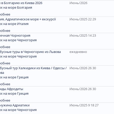
 в Болгарию из Киева 2026
Июнь/2026
х на море Болгария
робнее
ия, Адриатическое море + екскурсії
Июнь/2025 22 29
х на море Италия
робнее
ечная Чорногория
Июнь/2025 14 23
х на море Черногория
робнее
бусные туры в Черногорию из Львова
ежедневно
х на море Черногория
робнее
бусный тур Халкидики из Киева / Одессы /
Июнь/2026 26 30
ова
х на море Греция
робнее
енды Афродиты
Июнь/2026 26 30
х на море Греция
робнее
чужина Адриатики
Июнь/2025 9 18 27
х на море Черногория