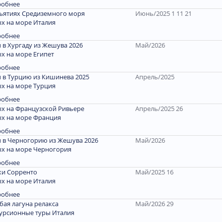
робнее
ъятиях Средиземного моря
Июнь/2025 1 11 21
х на море Италия
робнее
 в Хургаду из Жешува 2026
Май/2026
х на море Египет
робнее
 в Турцию из Кишинева 2025
Апрель/2025
х на море Турция
робнее
х на Французской Ривьере
Апрель/2025 26
х на море Франция
робнее
 в Черногорию из Жешува 2026
Май/2026
х на море Черногория
робнее
и Сорренто
Май/2025 16
х на море Италия
робнее
бая лагуна релакса
Май/2026 29
урсионные туры Италия