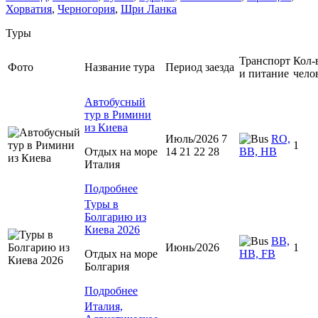
Хорватия
,
Черногория
,
Шри Ланка
Туры
Транспорт
Кол-
Фото
Название тура
Период заезда
и питание
чело
Автобусный
тур в Римини
из Киева
Июль/2026 7
RO,
1
Отдых на море
14 21 22 28
BB, HB
Италия
Подробнее
Туры в
Болгарию из
Киева 2026
BB,
Июнь/2026
1
Отдых на море
HB, FB
Болгария
Подробнее
Италия,