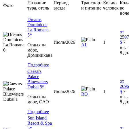
Название
Период
Транспорт
Кол-во
Кол-
Фото
тура, отель
заезда
и питание
человек
во
ноч
Dreams
Dominicus
La Romana
от
5*
2597
Июль/2026
1
$
7
Отдых на
AL
нч. -
море,
8 дн
Доминиканa
Подробнее
Caesars
Palace
от
Bluewaters
2696
Dubai 5*
Июль/2026
1
$
7
RO
Отдых на
нч. -
море, ОАЭ
8 дн
Подробнее
Sun Island
Resort & Spa
от
5*