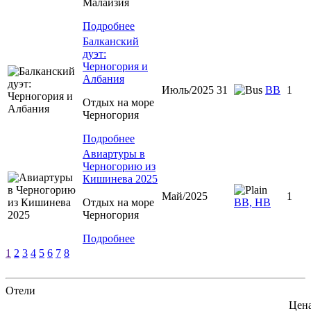
Малайзия
Подробнее
Балканский
дуэт:
Черногория и
Албания
Июль/2025 31
ВВ
1
Отдых на море
Черногория
Подробнее
Авиартуры в
Черногорию из
Кишинева 2025
Май/2025
1
Отдых на море
ВВ, НВ
Черногория
Подробнее
1
2
3
4
5
6
7
8
Отели
Цена