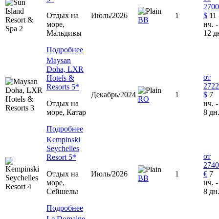
2700
Отдых на
Июль/2026
1
$
11
BB
море,
нч. -
Мальдивы
12 д
Подробнее
Maysan
Doha, LXR
от
Hotels &
2722
Resorts 5*
Декабрь/2024
1
$
7
RO
Отдых на
нч. -
море, Катар
8 дн
Подробнее
Kempinski
Seychelles
от
Resort 5*
2740
Отдых на
Июль/2026
1
€
7
ВВ
море,
нч. -
Сейшелы
8 дн
Подробнее
Le Domaine