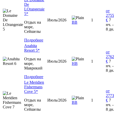
De
LOrangeraie
от
5*
2755
Июль/2026
1
€
7
Отдых на
ВВ
нч. -
море,
8 дн
Сейшелы
Подробнее
Anahita
Resort 5*
от
2762
Отдых на
Июль/2026
1
€
7
море,
HB
нч. -
Маврикий
8 дн
Подробнее
Le Meridien
Fishermans
от
Cove 5*
2773
Отдых на
Июль/2026
1
€
7
ВВ
море,
нч. -
Сейшелы
8 дн