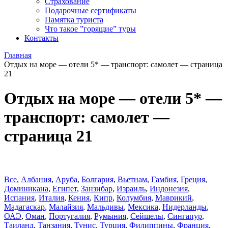
Страхование
Подарочные сертификаты
Памятка туриста
Что такое ”горящие” туры
Контакты
Главная
Отдых на море — отели 5* — транспорт: самолет — страница
21
Отдых на море — отели 5* —
транспорт: самолет —
страница 21
Все
,
Албания
,
Аруба
,
Болгария
,
Вьетнам
,
Гамбия
,
Греция
,
Доминиканa
,
Египет
,
Занзибар
,
Израиль
,
Индонезия
,
Испания
,
Италия
,
Кения
,
Кипр
,
Колумбия
,
Маврикий
,
Мадагаскар
,
Малайзия
,
Мальдивы
,
Мексика
,
Нидерланды
,
ОАЭ
,
Оман
,
Португалия
,
Румыния
,
Сейшелы
,
Сингапур
,
Таиланд
,
Танзания
,
Тунис
,
Турция
,
Филиппины
,
Франция
,