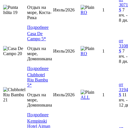
3071
Отдых на
Июль/2026
1
$
7
море, Коста-
RO
нч. -
Рика
8 дн
Подробнее
Casa De
Campo 5*
от
3108
Отдых на
Июль/2026
1
$
7
море,
RO
нч. -
Доминиканa
8 дн
Подробнее
Clubhotel
Riu Bambu
от
5*
3194
Отдых на
Июль/2026
1
$
11
ALL
море,
нч. -
Доминиканa
12 д
Подробнее
Kempinski
Hotel Ajman