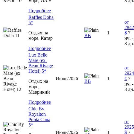
море, ОАЭ
8 дн
Подробнее
Raffles Doha
от
5*
2842
Отдых на
1
$
7
ВВ
море, Катар
нч. -
8 дн
Подробнее
Lux Belle
Mare (ex.
Beau Rivage
от
Hotel) 5*
2924
Июль/2026
1
€
7
Отдых на
ВВ
нч. -
море,
8 дн
Маврикий
Подробнее
Chic By
Royalton
Punta Cana
от
5*
2925
Июль/2026
1
$
7