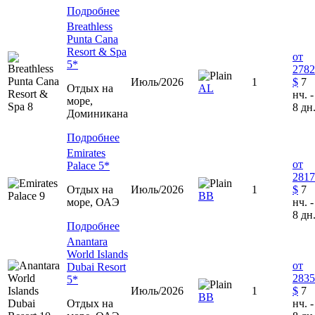
Подробнее
Breathless
Punta Cana
Resort & Spa
от
5*
2782
Июль/2026
1
$
7
Отдых на
AL
нч. -
море,
8 дн
Доминиканa
Подробнее
Emirates
от
Palace 5*
2817
Отдых на
Июль/2026
1
$
7
ВВ
море, ОАЭ
нч. -
8 дн
Подробнее
Anantara
World Islands
от
Dubai Resort
2835
5*
Июль/2026
1
$
7
BB
Отдых на
нч. -