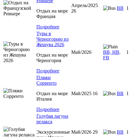
Ривьере
Апрель/2025
BB
1
Отдых на море
26
Франция
Подробнее
Туры в
Черногорию из
Жешува 2026
Май/2026
BB, HB,
1
Отдых на море
FB
Черногория
Подробнее
Пляжи
Сорренто
Отдых на море
Май/2025 16
BB
1
Италия
Подробнее
Голубая лагуна
релакса
Экскурсионные
Май/2026 29
BB
1