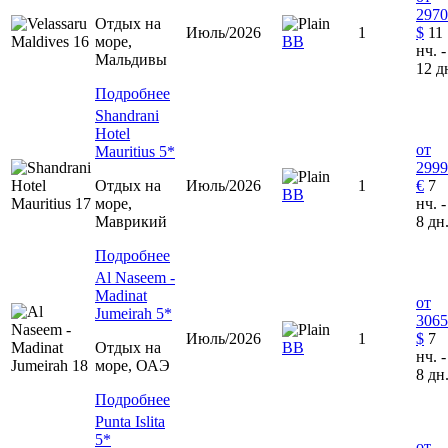
2970
Отдых на
Июль/2026
1
$
11
море,
ВВ
нч. -
Мальдивы
12 д
Подробнее
Shandrani
Hotel
от
Mauritius 5*
2999
Отдых на
Июль/2026
1
€
7
ВВ
море,
нч. -
Маврикий
8 дн
Подробнее
Al Naseem -
Madinat
от
Jumeirah 5*
3065
Июль/2026
1
$
7
Отдых на
ВВ
нч. -
море, ОАЭ
8 дн
Подробнее
Punta Islita
5*
от