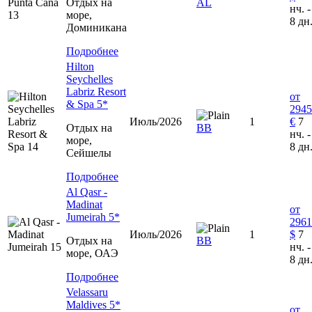
Отдых на
AL
нч. -
море,
8 дн
Доминиканa
Подробнее
Hilton
Seychelles
Labriz Resort
от
& Spa 5*
2945
Июль/2026
1
€
7
Отдых на
ВВ
нч. -
море,
8 дн
Сейшелы
Подробнее
Al Qasr -
Madinat
от
Jumeirah 5*
2961
Июль/2026
1
$
7
Отдых на
ВВ
нч. -
море, ОАЭ
8 дн
Подробнее
Velassaru
Maldives 5*
от