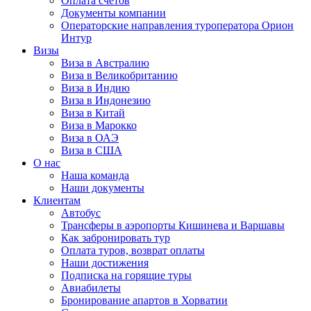
Оплата счётов
Документы компании
Операторские направления туроператора Орион
Интур
Визы
Виза в Австралию
Виза в Великобританию
Виза в Индию
Виза в Индонезию
Виза в Китай
Виза в Марокко
Виза в ОАЭ
Виза в США
О нас
Наша команда
Наши документы
Клиентам
Автобус
Трансферы в аэропорты Кишинева и Варшавы
Как забронировать тур
Оплата туров, возврат оплаты
Наши достижения
Подписка на горящие туры
Авиабилеты
Бронирование апартов в Хорватии