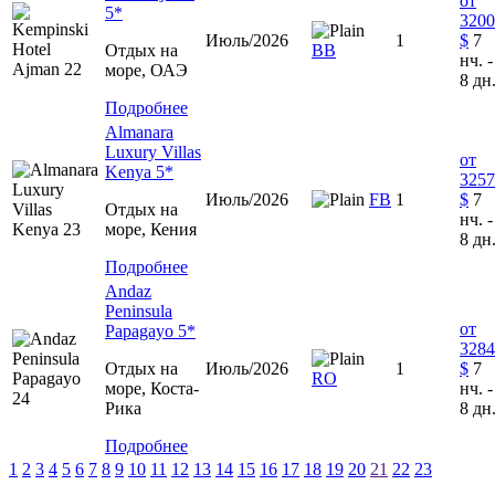
от
5*
3200
Июль/2026
1
$
7
Отдых на
ВВ
нч. -
море, ОАЭ
8 дн
Подробнее
Almanara
Luxury Villas
от
Kenya 5*
3257
Июль/2026
FB
1
$
7
Отдых на
нч. -
море, Кения
8 дн
Подробнее
Andaz
Peninsula
от
Papagayo 5*
3284
Отдых на
Июль/2026
1
$
7
RO
море, Коста-
нч. -
Рика
8 дн
Подробнее
1
2
3
4
5
6
7
8
9
10
11
12
13
14
15
16
17
18
19
20
21
22
23