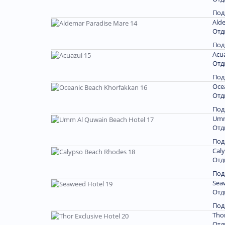
Под
Ald
Отд
Под
Acu
Отд
Под
Oce
Отд
Под
Umm
Отд
Под
Cal
Отд
Под
Sea
Отд
Под
Thor
Отд