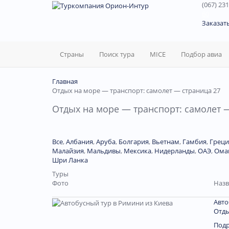
(067) 231
60
Заказат
Страны
Поиск тура
MICE
Подбор авиа
Главная
Отдых на море — транспорт: самолет — страница 27
Отдых на море — транспорт: самолет 
Все
,
Албания
,
Аруба
,
Болгария
,
Вьетнам
,
Гамбия
,
Греци
Малайзия
,
Мальдивы
,
Мексика
,
Нидерланды
,
ОАЭ
,
Ома
Шри Ланка
Туры
Фото
Назв
Авто
Отды
Под