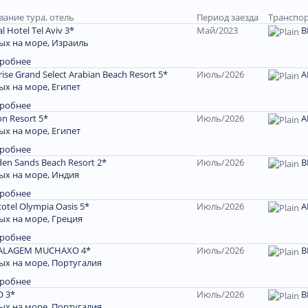
вание тура, отель
Период заезда
Транспор
al Hotel Tel Aviv 3*
Май/2023
В
ых на море, Израиль
робнее
ise Grand Select Arabian Beach Resort 5*
Июль/2026
A
ых на море, Египет
робнее
on Resort 5*
Июль/2026
A
ых на море, Египет
робнее
den Sands Beach Resort 2*
Июль/2026
В
ых на море, Индия
робнее
otel Olympia Oasis 5*
Июль/2026
A
ых на море, Греция
робнее
ALAGEM MUCHAXO 4*
Июль/2026
В
ых на море, Португалия
робнее
O 3*
Июль/2026
В
ых на море, Португалия