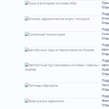
Туры
Отды
Под
Итал
Отды
Под
Солн
Отды
Под
Авто
Отды
Под
Авто
Льв
Отды
Под
Лег
Отды
Под
Жем
Отды