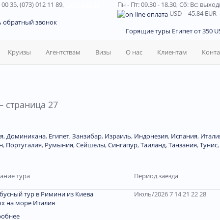
 00 35, (073) 012 11 89,
(067) 242 38
Пн - Пт: 09.30 - 18.30,
Сб: Вс: выхо
USD
= 45.84
EUR
=
ь обратный звонок
Горящие туры Египет от 350 US
Круизы
Агентствам
Визы
О нас
Клиентам
Конт
— страница 27
я
,
Доминиканa
,
Египет
,
Занзибар
,
Израиль
,
Индонезия
,
Испания
,
Итали
н
,
Португалия
,
Румыния
,
Сейшелы
,
Сингапур
,
Таиланд
,
Танзания
,
Тунис
ание тура
Период заезда
бусный тур в Римини из Киева
Июль/2026 7 14 21 22 28
х на море Италия
робнее