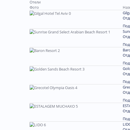
Отели
Фото
Наз
Gilg
Отд
Под
Sunr
Отд
Под
Bar
Отд
Под
Gol
Отд
Под
Grec
Отд
Под
EST
Отд
Под
LID
Отд