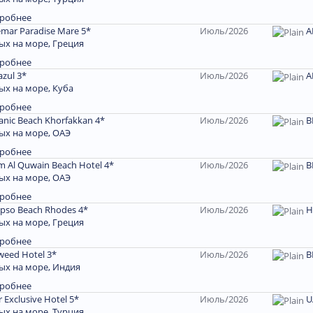
робнее
emar Paradise Mare 5*
Июль/2026
A
ых на море, Греция
робнее
azul 3*
Июль/2026
A
ых на море, Куба
робнее
anic Beach Khorfakkan 4*
Июль/2026
В
ых на море, ОАЭ
робнее
 Al Quwain Beach Hotel 4*
Июль/2026
В
ых на море, ОАЭ
робнее
ypso Beach Rhodes 4*
Июль/2026
Н
ых на море, Греция
робнее
weed Hotel 3*
Июль/2026
В
ых на море, Индия
робнее
 Exclusive Hotel 5*
Июль/2026
U
ых на море, Турция