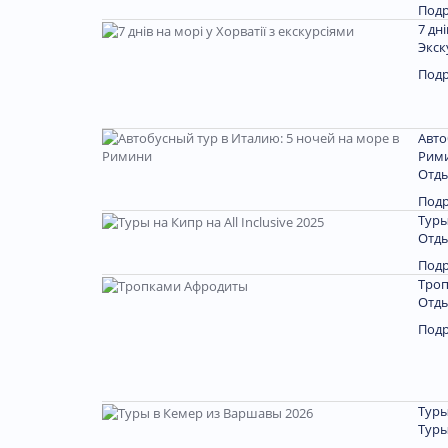
Под
7 дн
Экск
Под
Авто
Рим
Отды
Под
Туры
Отды
Под
Тро
Отды
Под
Туры
Туры