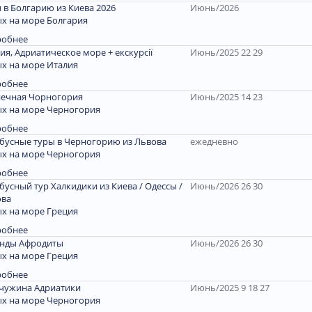
 в Болгарию из Киева 2026
Июнь/2026
х на море Болгария
робнее
ия, Адриатическое море + екскурсії
Июнь/2025 22 29
х на море Италия
робнее
ечная Чорногория
Июнь/2025 14 23
х на море Черногория
робнее
бусные туры в Черногорию из Львова
ежедневно
х на море Черногория
робнее
бусный тур Халкидики из Киева / Одессы /
Июнь/2026 26 30
ова
х на море Греция
робнее
енды Афродиты
Июнь/2026 26 30
х на море Греция
робнее
чужина Адриатики
Июнь/2025 9 18 27
х на море Черногория