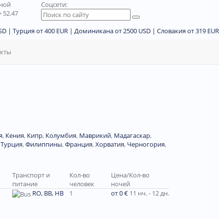
дной
Соцсети:
 52.47
D | Турция от 400 EUR | Доминикана от 2500 USD | Словакия от 319 EUR
акты
я
,
Кения
,
Кипр
,
Колумбия
,
Маврикий
,
Мадагаскар
,
,
Турция
,
Филиппины
,
Франция
,
Хорватия
,
Черногория
,
Транспорт и
Кол-во
Цена/Кол-во
питание
человек
ночей
RO, BB, HB
1
от 0 €
11 нч. - 12 дн.