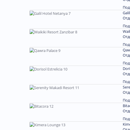
Под
Gali
Отд
Под
Waik
Отд
Под
Qaw
Отд
Под
Dori
Отд
Под
Sere
Отд
Под
Bita
Отд
Под
Kim
Отд