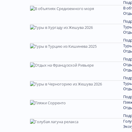
Под
В об
Отды
Под
Туры
Отды
Под
Туры
Отды
Под
Отды
Отды
Под
Туры
Отды
Под
Пляж
Отды
Под
Голу
Экск