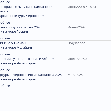
робнее
огория – жемчужина Балканской
Июнь/2025 5 18 23
атики
урсионные туры Черногория
робнее
 на Корфу из Кракова 2026
Июнь/2026
х на море Греция
робнее
инг на о.Тиоман
Под запрос
х на море Малайзия
робнее
анский дуэт: Черногория и Албания
Июль/2025 31
х на море Черногория
робнее
ртуры в Черногорию из Кишинева 2025
Май/2025
х на море Черногория
робнее