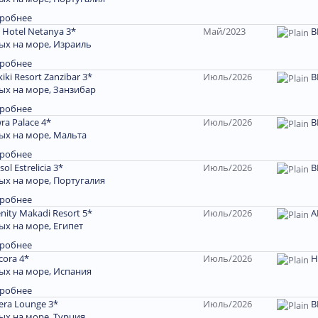
робнее
l Hotel Netanya 3*
Май/2023
В
ых на море, Израиль
робнее
iki Resort Zanzibar 3*
Июль/2026
В
ых на море, Занзибар
робнее
ra Palace 4*
Июль/2026
В
ых на море, Мальта
робнее
sol Estrelicia 3*
Июль/2026
В
ых на море, Португалия
робнее
nity Makadi Resort 5*
Июль/2026
A
ых на море, Египет
робнее
cora 4*
Июль/2026
H
ых на море, Испания
робнее
era Lounge 3*
Июль/2026
B
ых на море, Турция