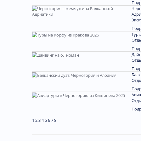
Под
Черн
Адри
Экск
Под
Туры
Отды
Под
Дайв
Отды
Под
Балк
Отды
Под
Авиа
Отды
Под
1
2
3
4
5
6
7
8