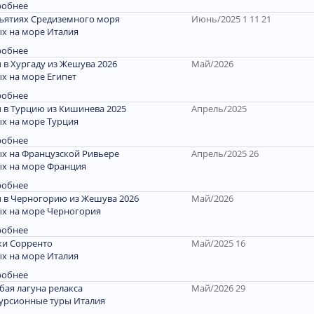
робнее
ъятиях Средиземного моря
Июнь/2025 1 11 21
х на море Италия
робнее
 в Хургаду из Жешува 2026
Май/2026
х на море Египет
робнее
 в Турцию из Кишинева 2025
Апрель/2025
х на море Турция
робнее
х на Французской Ривьере
Апрель/2025 26
х на море Франция
робнее
 в Черногорию из Жешува 2026
Май/2026
х на море Черногория
робнее
и Сорренто
Май/2025 16
х на море Италия
робнее
бая лагуна релакса
Май/2026 29
урсионные туры Италия