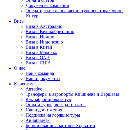
Оплата счётов
Документы компании
Операторские направления туроператора Орион
Интур
Визы
Виза в Австралию
Виза в Великобританию
Виза в Индию
Виза в Индонезию
Виза в Китай
Виза в Марокко
Виза в ОАЭ
Виза в США
О нас
Наша команда
Наши документы
Клиентам
Автобус
Трансферы в аэропорты Кишинева и Варшавы
Как забронировать тур
Оплата туров, возврат оплаты
Наши достижения
Подписка на горящие туры
Авиабилеты
Бронирование апартов в Хорватии