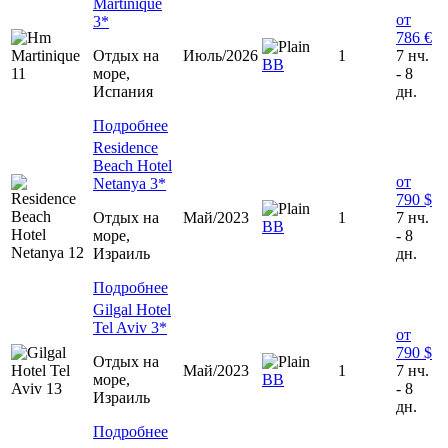
Martinique
от
3*
786 €
Отдых на
Июль/2026
1
7 нч.
BB
море,
- 8
Испания
дн.
Подробнее
Residence
Beach Hotel
от
Netanya 3*
790 $
Отдых на
Май/2023
1
7 нч.
ВВ
море,
- 8
Израиль
дн.
Подробнее
Gilgal Hotel
Tel Aviv 3*
от
790 $
Отдых на
Май/2023
1
7 нч.
море,
ВВ
- 8
Израиль
дн.
Подробнее