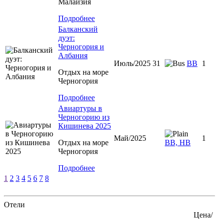
Малайзия
Подробнее
Балканский
дуэт:
Черногория и
Албания
Июль/2025 31
ВВ
1
Отдых на море
Черногория
Подробнее
Авиартуры в
Черногорию из
Кишинева 2025
Май/2025
1
Отдых на море
ВВ, НВ
Черногория
Подробнее
1
2
3
4
5
6
7
8
Отели
Цена/