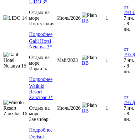
LIDO 3*
от
Отдых на
793 €
море,
Июль/2026
1
7 нч.
ВВ
Португалия
- 8
дн.
Подробнее
Galil Hotel
Netanya 3*
от
795 $
Отдых на
Май/2023
1
7 нч.
море,
ВВ
- 8
Израиль
дн.
Подробнее
Waikiki
Resort
от
Zanzibar 3*
795 $
Отдых на
Июль/2026
1
7 нч.
ВВ
море,
- 8
Занзибар
дн.
Подробнее
Dorisol