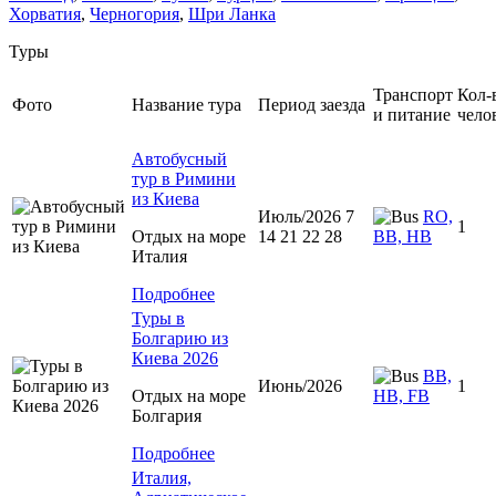
Хорватия
,
Черногория
,
Шри Ланка
Туры
Транспорт
Кол-
Фото
Название тура
Период заезда
и питание
чело
Автобусный
тур в Римини
из Киева
Июль/2026 7
RO,
1
Отдых на море
14 21 22 28
BB, HB
Италия
Подробнее
Туры в
Болгарию из
Киева 2026
BB,
Июнь/2026
1
Отдых на море
HB, FB
Болгария
Подробнее
Италия,