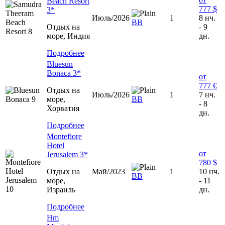
Beach Resort
777 $
3*
Июль/2026
1
8 нч.
ВВ
Отдых на
- 9
море, Индия
дн.
Подробнее
Bluesun
Bonaca 3*
от
777 €
Отдых на
Июль/2026
1
7 нч.
море,
ВВ
- 8
Хорватия
дн.
Подробнее
Montefiore
Hotel
от
Jerusalem 3*
780 $
Отдых на
Май/2023
1
10 нч.
ВВ
море,
- 11
Израиль
дн.
Подробнее
Hm