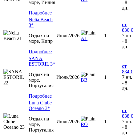
море, Индия
- 8
дн.
Подробнее
Nelia Beach
от
3*
830 €
Отдых на
Июль/2026
1
7 нч.
AL
море, Кипр
- 8
дн.
Подробнее
SANA
ESTORIL 3*
от
834 €
Отдых на
Июль/2026
1
7 нч.
море,
ВВ
- 8
Португалия
дн.
Подробнее
Luna Clube
Oceano 3*
от
838 €
Отдых на
Июль/2026
1
7 нч.
море,
RO
- 8
Португалия
дн.