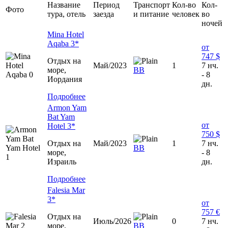
Название
Период
Транспорт
Кол-во
Кол-
Фото
тура, отель
заезда
и питание
человек
во
ночей
Mina Hotel
Aqaba 3*
от
747 $
Отдых на
Май/2023
1
7 нч.
море,
BB
- 8
Иордания
дн.
Подробнее
Armon Yam
Bat Yam
от
Hotel 3*
750 $
Отдых на
Май/2023
1
7 нч.
ВВ
море,
- 8
Израиль
дн.
Подробнее
Falesia Mar
3*
от
757 €
Отдых на
Июль/2026
0
7 нч.
море,
ВВ