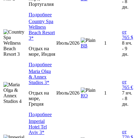
- 8
Португалия
дн.
Подробнее
Country Spa
Wellness
от
Beach Resort
765 $
3*
Июль/2026
1
8 нч.
ВВ
Отдых на
- 9
море, Индия
дн.
Подробнее
Maria Olga
& Annex
от
Studios 3*
765 €
Отдых на
Июль/2026
1
7 нч.
RO
море,
- 8
Греция
дн.
Подробнее
Imperial
Hotel Tel
от
Aviv 3*
770 $