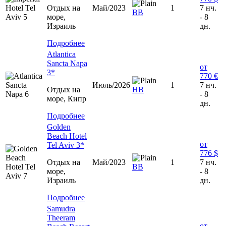
Отдых на
Май/2023
1
7 нч.
ВВ
море,
- 8
Израиль
дн.
Подробнее
Atlantica
Sancta Napa
от
3*
770 €
Июль/2026
1
7 нч.
Отдых на
НВ
- 8
море, Кипр
дн.
Подробнее
Golden
Beach Hotel
от
Tel Aviv 3*
776 $
Отдых на
Май/2023
1
7 нч.
ВВ
море,
- 8
Израиль
дн.
Подробнее
Samudra
Theeram
от