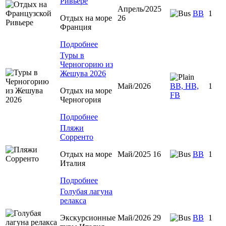
Ривьере
Апрель/2025
BB
1
Отдых на море
26
Франция
Подробнее
Туры в
Черногорию из
Жешува 2026
Май/2026
BB, HB,
1
Отдых на море
FB
Черногория
Подробнее
Пляжи
Сорренто
Отдых на море
Май/2025 16
BB
1
Италия
Подробнее
Голубая лагуна
релакса
Экскурсионные
Май/2026 29
BB
1