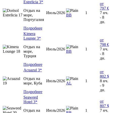
Estrelicia 3*
от
797 €
Отдых на
Июль/2026
1
7 нч.
море,
ВВ
- 8
Португалия
дн.
Подробнее
Kimera
Lounge 3*
от
798 €
Отдых на
Июль/2026
1
7 нч.
море,
BB
- 8
Турция
дн.
Подробнее
Acuazul 3*
от
802 $
Отдых на
Июль/2026
1
8 нч.
море, Куба
AL
- 9
дн.
Подробнее
Seaweed
от
Hotel 3*
807 $
Отдых на
Июль/2026
1
7 нч.
ВВ