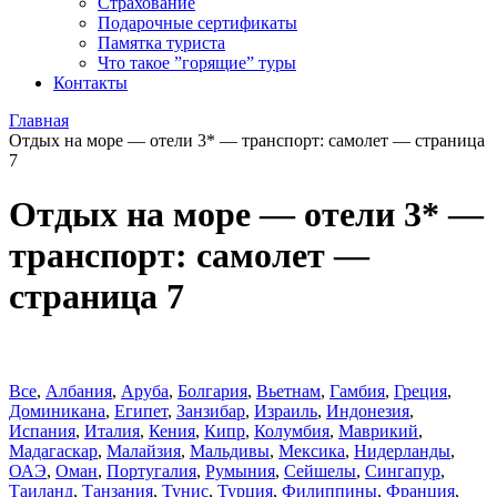
Страхование
Подарочные сертификаты
Памятка туриста
Что такое ”горящие” туры
Контакты
Главная
Отдых на море — отели 3* — транспорт: самолет — страница
7
Отдых на море — отели 3* —
транспорт: самолет —
страница 7
Все
,
Албания
,
Аруба
,
Болгария
,
Вьетнам
,
Гамбия
,
Греция
,
Доминиканa
,
Египет
,
Занзибар
,
Израиль
,
Индонезия
,
Испания
,
Италия
,
Кения
,
Кипр
,
Колумбия
,
Маврикий
,
Мадагаскар
,
Малайзия
,
Мальдивы
,
Мексика
,
Нидерланды
,
ОАЭ
,
Оман
,
Португалия
,
Румыния
,
Сейшелы
,
Сингапур
,
Таиланд
,
Танзания
,
Тунис
,
Турция
,
Филиппины
,
Франция
,