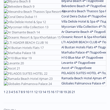
Bilyana Beach 4*
Подробнее
Belvedere Beach 4*
Подробнее
Alexandra Beach Thassos Spa Re
Coral Deira Dubai 4*
Подробнее
Villa Delisle Hotel & Spa 4*
Подро
Myconian Villa Collection 4*
Под
Ar Diamante Beach 4*
Подробне
Oceanic Resort & Spa Khorfakka
LTI AGADIR BEACH CLUB 4*
Подр
Al Bustan Hotels Flats 4*
Подроб
Marhaba Palace 4*
Подробнее
H10 Blue Mar 4*
Подробнее
Levante 4*
Подробнее
Ascot 4*
Подробнее
PELAGOS SUITES HOTEL 4*
Подр
Ramada Beach Hotel Ajman 4*
П
Globales Palmanova Palace 4*
По
1
2
3
4
5
6
7
8
9
10
11
12
13
14
15
16
17
18
19
20
21
Отзывы