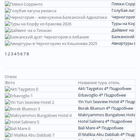
Пляжи Соррен
Голубая лагун
Черногория –
Туры на Корфу
Дайвинг на о.
Балканский ду
Авиартуры в 
1
2
3
4
5
6
7
8
Отели
Фото
Название тура, отель
Akti Taygetos 4*
Подробнее
Erbavoglio 4*
Подробнее
Yin Yun Seaview Hotel 4*
Подроб
Borak Bluesun 4*
Подробнее
Makryammos Bungalows Hotel 
Hotel Salinera 4*
Подробнее
Bali Mare 4*
Подробнее
El Malikia Abu Dabbab 4*
Подро