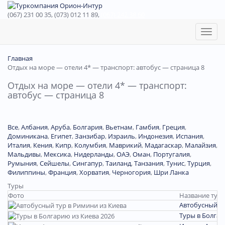
(067) 231 00 35, (073) 012 11 89,
(067) 242 38 60
Toggl
naviga
Главная
Отдых на море — отели 4* — транспорт: автобус — страница 8
Отдых на море — отели 4* — транспорт:
автобус — страница 8
Все
,
Албания
,
Аруба
,
Болгария
,
Вьетнам
,
Гамбия
,
Греция
,
Доминиканa
,
Египет
,
Занзибар
,
Израиль
,
Индонезия
,
Испания
,
Италия
,
Кения
,
Кипр
,
Колумбия
,
Маврикий
,
Мадагаскар
,
Малайзия
,
Мальдивы
,
Мексика
,
Нидерланды
,
ОАЭ
,
Оман
,
Португалия
,
Румыния
,
Сейшелы
,
Сингапур
,
Таиланд
,
Танзания
,
Тунис
,
Турция
,
Филиппины
,
Франция
,
Хорватия
,
Черногория
,
Шри Ланка
Туры
Фото
Название тура
Автобусный ту
Туры в Болгар