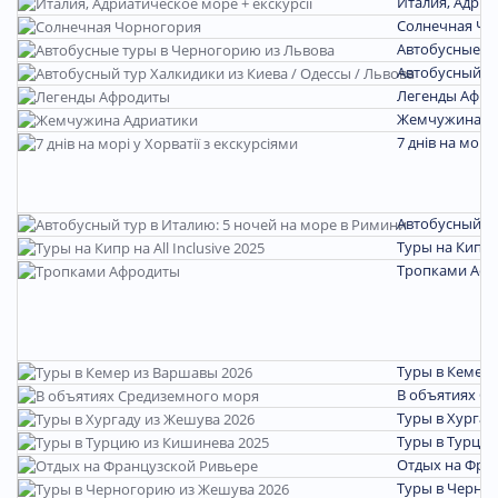
Италия, Адриа
Солнечная Чо
Автобусные т
Автобусный ту
Легенды Афро
Жемчужина А
7 днів на морі 
Автобусный ту
Туры на Кипр на
Тропками Аф
Туры в Кемер 
В объятиях С
Туры в Хургад
Туры в Турцию
Отдых на Фра
Туры в Черно