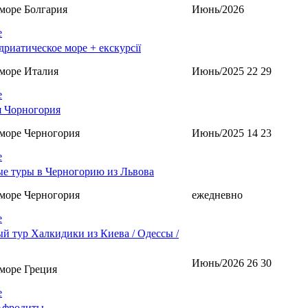
море Болгария
Июнь/2026
е
дриатическое море + екскурсії
море Италия
Июнь/2025 22 29
е
 Чорногория
море Черногория
Июнь/2025 14 23
е
е туры в Черногорию из Львова
море Черногория
ежедневно
е
й тур Халкидики из Киева / Одессы /
Июнь/2026 26 30
море Греция
е
Афродиты