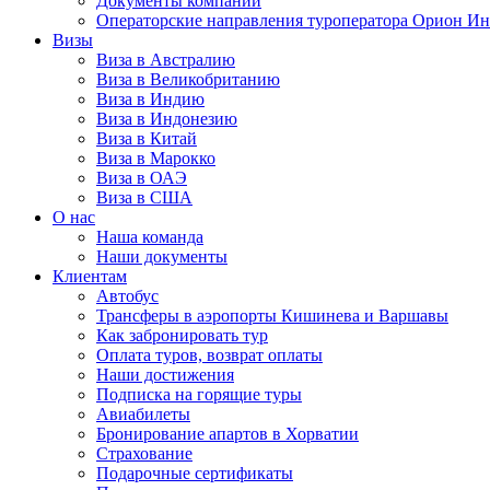
Документы компании
Операторские направления туроператора Орион Ин
Визы
Виза в Австралию
Виза в Великобританию
Виза в Индию
Виза в Индонезию
Виза в Китай
Виза в Марокко
Виза в ОАЭ
Виза в США
О нас
Наша команда
Наши документы
Клиентам
Автобус
Трансферы в аэропорты Кишинева и Варшавы
Как забронировать тур
Оплата туров, возврат оплаты
Наши достижения
Подписка на горящие туры
Авиабилеты
Бронирование апартов в Хорватии
Страхование
Подарочные сертификаты