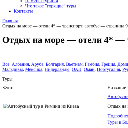
Памятка туриста
Что такое ”горящие” туры
Контакты
Главная
Отдых на море — отели 4* — транспорт: автобус — страница 9
Отдых на море — отели 4* — 
Все
,
Албания
,
Аруба
,
Болгария
,
Вьетнам
,
Гамбия
,
Греция
,
Доми
Мальдивы
,
Мексика
,
Нидерланды
,
ОАЭ
,
Оман
,
Португалия
,
Ру
Туры
Фото
Название 
Автобусны
Отдых на 
Подробне
Туры в Бо