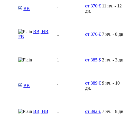
от 370 €
11 нч. - 12
BB
1
дн.
BB, HB,
1
от 376 €
7 нч. - 8 дн.
FB
1
от 385 $
2 нч. - 3 дн.
от 389 €
9 нч. - 10
ВВ
1
дн.
ВВ, НВ
1
от 392 €
7 нч. - 8 дн.