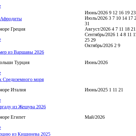
е
Июнь/2026 9 12 16 19 23
Июль/2026 3 7 10 14 17 
 Афродиты
31
море Греция
Август/2026 4 7 11 18 21
Сентябрь/2026 1 4 8 11 1
е
25 29
Октябрь/2026 2 9
мер из Варшавы 2026
Польши Турция
Июнь/2026
е
х Средиземного моря
море Италия
Июнь/2025 1 11 21
е
ргаду из Жешува 2026
море Египет
Май/2026
е
рцию из Кишинева 2025