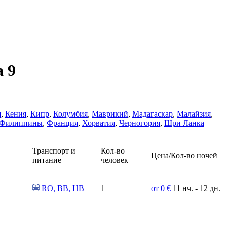
 9
я
,
Кения
,
Кипр
,
Колумбия
,
Маврикий
,
Мадагаскар
,
Малайзия
,
Филиппины
,
Франция
,
Хорватия
,
Черногория
,
Шри Ланка
Транспорт и
Кол-во
Цена/Кол-во ночей
питание
человек
RO, BB, HB
1
от 0 €
11 нч. - 12 дн.