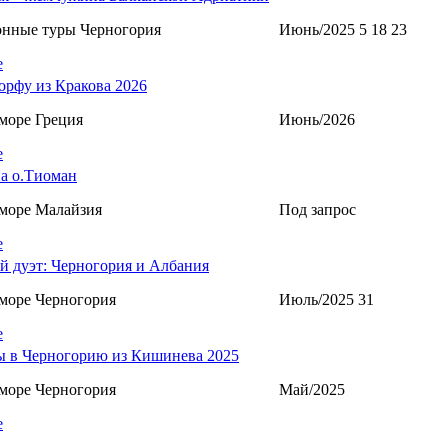
онные туры Черногория
Июнь/2025 5 18 23
е
орфу из Кракова 2026
море Греция
Июнь/2026
е
а о.Тиоман
море Малайзия
Под запрос
е
й дуэт: Черногория и Албания
море Черногория
Июль/2025 31
е
 в Черногорию из Кишинева 2025
море Черногория
Май/2025
е