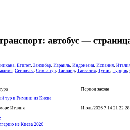
транспорт: автобус — страница
никанa
,
Египет
,
Занзибар
,
Израиль
,
Индонезия
,
Испания
,
Итали
мыния
,
Сейшелы
,
Сингапур
,
Таиланд
,
Танзания
,
Тунис
,
Турция
,
тура
Период заезда
й тур в Римини из Киева
море Италия
Июль/2026 7 14 21 22 28
е
лгарию из Киева 2026