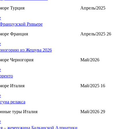
море Турция
Апрель/2025
е
Французской Ривьере
 море Франция
Апрель/2025 26
е
рногорию из Жешува 2026
море Черногория
Май/2026
е
рренто
море Италия
Май/2025 16
е
агуна релакса
онные туры Италия
Май/2026 29
е
я – жемчужина Балканской Адриатики