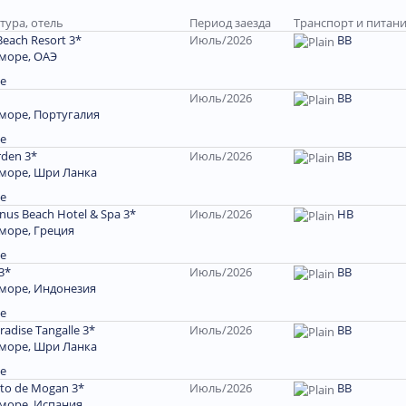
тура, отель
Период заезда
Транспорт и питан
Beach Resort 3*
Июль/2026
ВВ
море, ОАЭ
е
Июль/2026
ВВ
море, Португалия
е
rden 3*
Июль/2026
ВВ
 море, Шри Ланка
е
enus Beach Hotel & Spa 3*
Июль/2026
HB
море, Греция
е
 3*
Июль/2026
ВВ
 море, Индонезия
е
adise Tangalle 3*
Июль/2026
ВВ
 море, Шри Ланка
е
rto de Mogan 3*
Июль/2026
BB
море, Испания