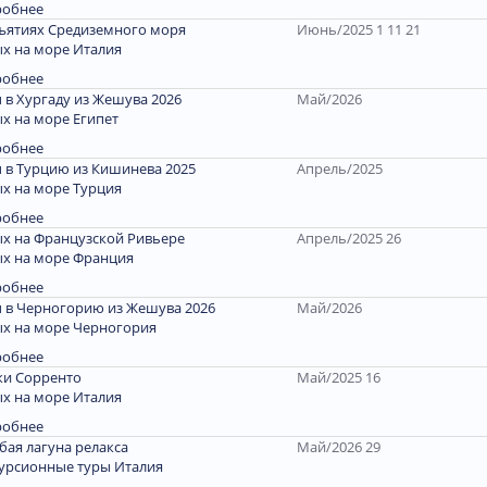
робнее
ъятиях Средиземного моря
Июнь/2025 1 11 21
х на море Италия
робнее
 в Хургаду из Жешува 2026
Май/2026
х на море Египет
робнее
 в Турцию из Кишинева 2025
Апрель/2025
х на море Турция
робнее
х на Французской Ривьере
Апрель/2025 26
х на море Франция
робнее
 в Черногорию из Жешува 2026
Май/2026
х на море Черногория
робнее
и Сорренто
Май/2025 16
х на море Италия
робнее
бая лагуна релакса
Май/2026 29
урсионные туры Италия