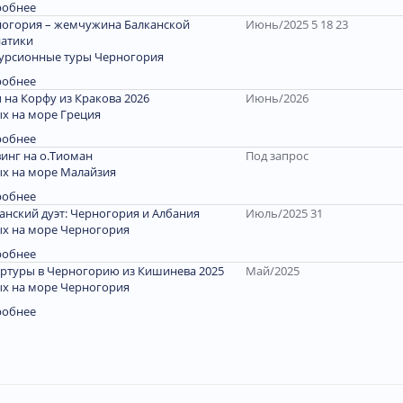
робнее
огория – жемчужина Балканской
Июнь/2025 5 18 23
атики
урсионные туры Черногория
робнее
 на Корфу из Кракова 2026
Июнь/2026
х на море Греция
робнее
инг на о.Тиоман
Под запрос
х на море Малайзия
робнее
анский дуэт: Черногория и Албания
Июль/2025 31
х на море Черногория
робнее
ртуры в Черногорию из Кишинева 2025
Май/2025
х на море Черногория
робнее