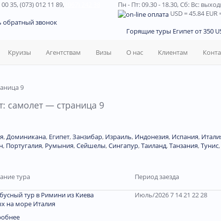
 00 35, (073) 012 11 89,
(067) 242 38
Пн - Пт: 09.30 - 18.30,
Сб: Вс: выхо
USD
= 45.84
EUR
=
ь обратный звонок
Горящие туры Египет от 350 US
Круизы
Агентствам
Визы
О нас
Клиентам
Конт
раница 9
: самолет — страница 9
я
,
Доминиканa
,
Египет
,
Занзибар
,
Израиль
,
Индонезия
,
Испания
,
Итали
н
,
Португалия
,
Румыния
,
Сейшелы
,
Сингапур
,
Таиланд
,
Танзания
,
Тунис
ание тура
Период заезда
бусный тур в Римини из Киева
Июль/2026 7 14 21 22 28
х на море Италия
робнее