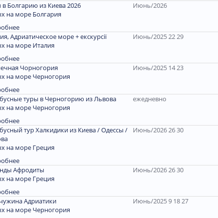
 в Болгарию из Киева 2026
Июнь/2026
х на море Болгария
робнее
ия, Адриатическое море + екскурсії
Июнь/2025 22 29
х на море Италия
робнее
ечная Чорногория
Июнь/2025 14 23
х на море Черногория
робнее
бусные туры в Черногорию из Львова
ежедневно
х на море Черногория
робнее
бусный тур Халкидики из Киева / Одессы /
Июнь/2026 26 30
ова
х на море Греция
робнее
енды Афродиты
Июнь/2026 26 30
х на море Греция
робнее
чужина Адриатики
Июнь/2025 9 18 27
х на море Черногория