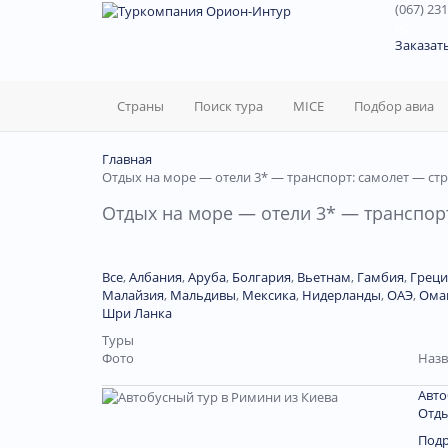
(067) 231
60
Заказат
Страны
Поиск тура
MICE
Подбор авиа
Главная
Отдых на море — отели 3* — транспорт: самолет — ст
Отдых на море — отели 3* — транспорт
Все
,
Албания
,
Аруба
,
Болгария
,
Вьетнам
,
Гамбия
,
Греци
Малайзия
,
Мальдивы
,
Мексика
,
Нидерланды
,
ОАЭ
,
Ома
Шри Ланка
Туры
Фото
Назв
Авто
Отды
Под