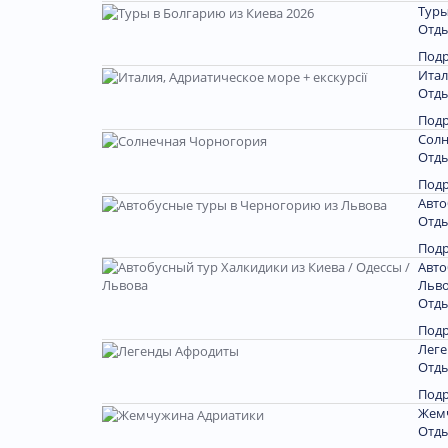
Туры
Отды
Под
Итал
Отды
Под
Солн
Отды
Под
Авто
Отды
Под
Авто
Льв
Отды
Под
Лег
Отды
Под
Жем
Отды