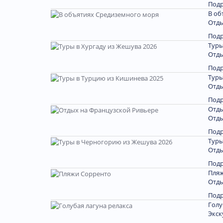
Под
В об
Отды
Под
Туры
Отды
Под
Туры
Отды
Под
Отды
Отды
Под
Туры
Отды
Под
Пляж
Отды
Под
Голу
Экск