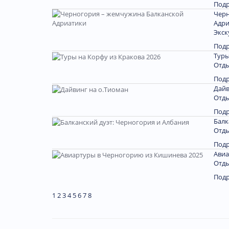
Под
Черн
Адри
Экск
Под
Туры
Отды
Под
Дайв
Отды
Под
Балк
Отды
Под
Авиа
Отды
Под
1
2
3
4
5
6
7
8