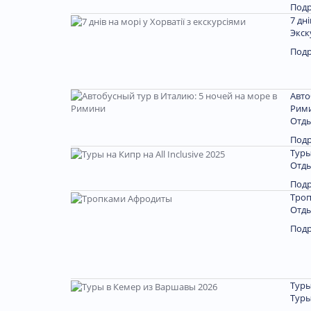
Под
7 дн
Экск
Под
Авто
Рим
Отды
Под
Туры
Отды
Под
Тро
Отды
Под
Туры
Туры