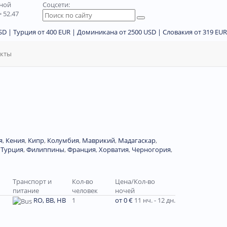
дной
Соцсети:
 52.47
D | Турция от 400 EUR | Доминикана от 2500 USD | Словакия от 319 EUR
акты
я
,
Кения
,
Кипр
,
Колумбия
,
Маврикий
,
Мадагаскар
,
,
Турция
,
Филиппины
,
Франция
,
Хорватия
,
Черногория
,
Транспорт и
Кол-во
Цена/Кол-во
питание
человек
ночей
RO, BB, HB
1
от 0 €
11 нч. - 12 дн.