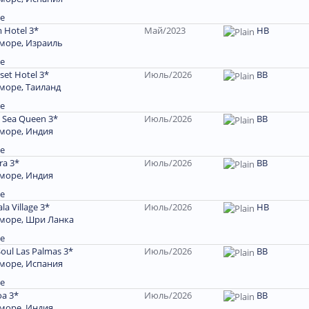
е
m Hotel 3*
Май/2023
HB
море, Израиль
е
set Hotel 3*
Июль/2026
ВВ
море, Таиланд
е
 Sea Queen 3*
Июль/2026
ВВ
море, Индия
е
ra 3*
Июль/2026
ВВ
море, Индия
е
la Village 3*
Июль/2026
НВ
 море, Шри Ланка
е
oul Las Palmas 3*
Июль/2026
BB
море, Испания
е
oa 3*
Июль/2026
ВВ
море, Индия