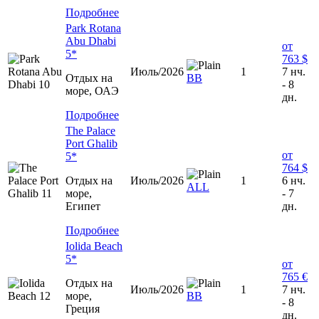
Подробнее
Park Rotana
Abu Dhabi
от
5*
763 $
Июль/2026
1
7 нч.
Отдых на
ВВ
- 8
море, ОАЭ
дн.
Подробнее
The Palace
Port Ghalib
от
5*
764 $
Отдых на
Июль/2026
1
6 нч.
ALL
море,
- 7
Египет
дн.
Подробнее
Iolida Beach
5*
от
765 €
Отдых на
Июль/2026
1
7 нч.
море,
ВВ
- 8
Греция
дн.