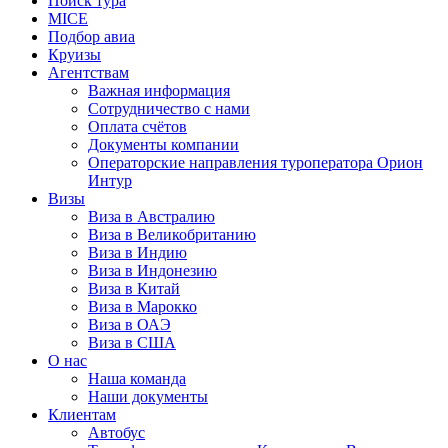
Поиск тура
MICE
Подбор авиа
Круизы
Агентствам
Важная информация
Сотрудничество с нами
Оплата счётов
Документы компании
Операторские направления туроператора Орион
Интур
Визы
Виза в Австралию
Виза в Великобританию
Виза в Индию
Виза в Индонезию
Виза в Китай
Виза в Марокко
Виза в ОАЭ
Виза в США
О нас
Наша команда
Наши документы
Клиентам
Автобус