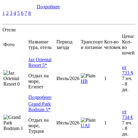
Подробнее
1
2
3
4
5
6
7
8
Отели
Цена/
Название
Период
Транспорт
Кол-во
Кол-
Фото
тура, отель
заезда
и питание
человек
во
ночей
Jaz Oriental
Resort 5*
от
733 $
Отдых на
Июль/2026
1
7 нч.
море,
HB
- 8
Египет
дн.
Подробнее
Grand Park
Bodrum 5*
от
734 €
Отдых на
Июль/2026
1
7 нч.
море,
UAI
- 8
Турция
дн.