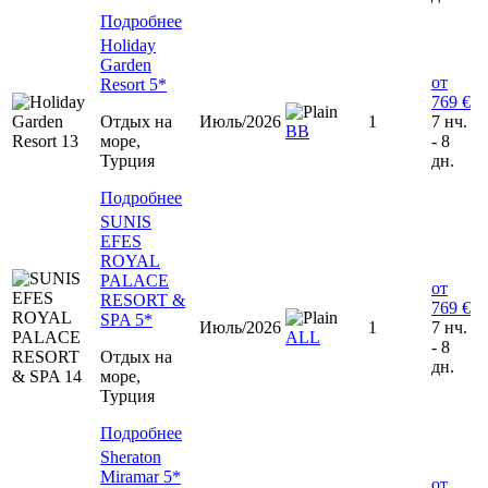
Подробнее
Holiday
Garden
от
Resort 5*
769 €
Отдых на
Июль/2026
1
7 нч.
ВВ
море,
- 8
Турция
дн.
Подробнее
SUNIS
EFES
ROYAL
PALACE
от
RESORT &
769 €
SPA 5*
Июль/2026
1
7 нч.
ALL
- 8
Отдых на
дн.
море,
Турция
Подробнее
Sheraton
Miramar 5*
от