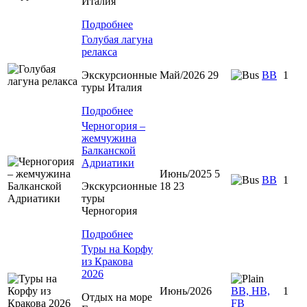
Италия
Подробнее
Голубая лагуна
релакса
Экскурсионные
Май/2026 29
BB
1
туры Италия
Подробнее
Черногория –
жемчужина
Балканской
Адриатики
Июнь/2025 5
BB
1
Экскурсионные
18 23
туры
Черногория
Подробнее
Туры на Корфу
из Кракова
2026
Июнь/2026
BB, HB,
1
Отдых на море
FB