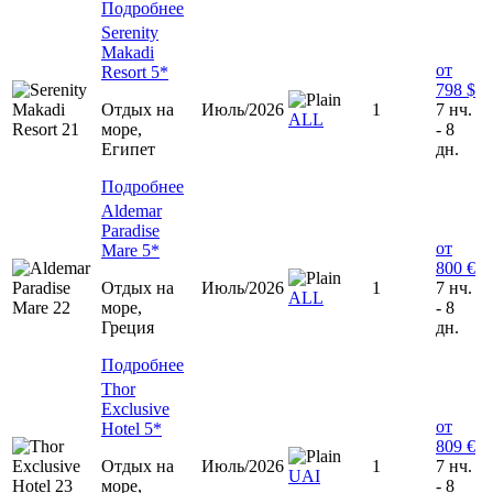
Подробнее
Serenity
Makadi
от
Resort 5*
798 $
Отдых на
Июль/2026
1
7 нч.
ALL
море,
- 8
Египет
дн.
Подробнее
Aldemar
Paradise
от
Mare 5*
800 €
Отдых на
Июль/2026
1
7 нч.
ALL
море,
- 8
Греция
дн.
Подробнее
Thor
Exclusive
от
Hotel 5*
809 €
Отдых на
Июль/2026
1
7 нч.
UAI
море,
- 8