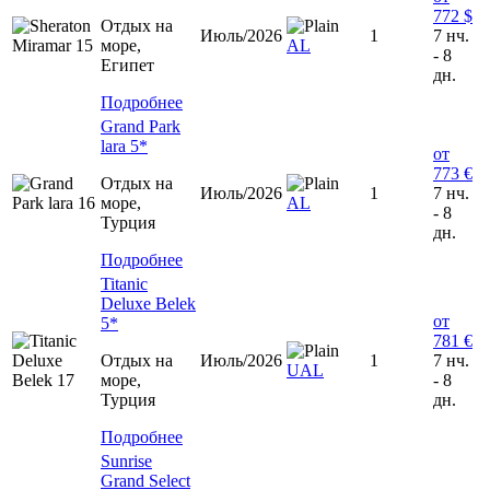
772 $
Отдых на
Июль/2026
1
7 нч.
море,
AL
- 8
Египет
дн.
Подробнее
Grand Park
lara 5*
от
773 €
Отдых на
Июль/2026
1
7 нч.
море,
AL
- 8
Турция
дн.
Подробнее
Titanic
Deluxe Belek
от
5*
781 €
Отдых на
Июль/2026
1
7 нч.
UAL
море,
- 8
Турция
дн.
Подробнее
Sunrise
Grand Select