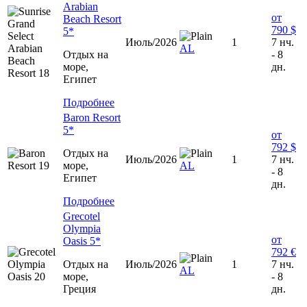
Arabian
от
Beach Resort
790 $
5*
Июль/2026
1
7 нч.
AL
Отдых на
- 8
море,
дн.
Египет
Подробнее
Baron Resort
5*
от
792 $
Отдых на
Июль/2026
1
7 нч.
море,
AL
- 8
Египет
дн.
Подробнее
Grecotel
Olympia
от
Oasis 5*
792 €
Отдых на
Июль/2026
1
7 нч.
AL
море,
- 8
Греция
дн.