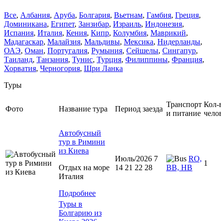
Все
,
Албания
,
Аруба
,
Болгария
,
Вьетнам
,
Гамбия
,
Греция
,
Доминиканa
,
Египет
,
Занзибар
,
Израиль
,
Индонезия
,
Испания
,
Италия
,
Кения
,
Кипр
,
Колумбия
,
Маврикий
,
Мадагаскар
,
Малайзия
,
Мальдивы
,
Мексика
,
Нидерланды
,
ОАЭ
,
Оман
,
Португалия
,
Румыния
,
Сейшелы
,
Сингапур
,
Таиланд
,
Танзания
,
Тунис
,
Турция
,
Филиппины
,
Франция
,
Хорватия
,
Черногория
,
Шри Ланка
Туры
Транспорт
Кол-
Фото
Название тура
Период заезда
и питание
чело
Автобусный
тур в Римини
из Киева
Июль/2026 7
RO,
1
Отдых на море
14 21 22 28
BB, HB
Италия
Подробнее
Туры в
Болгарию из