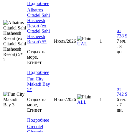
Подробнее
Albatros
Citadel Sahl
Hasheesh
Resort (ex.
от
Citadel Sahl
738 $
Hasheesh
Июль/2026
1
7 нч.
Resort) 5*
UAL
- 8
Отдых на
дн.
море,
Египет
Подробнее
Fun City
Makadi Bay
от
5*
742 $
Отдых на
Июль/2026
1
6 нч.
ALL
море,
- 7
Египет
дн.
Подробнее
Grecotel
Olympia