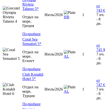
Riviera
от
Talasso 5*
743 €
Июль/2026
1
7 нч.
Отдых на
HB
- 8
море,
дн.
Греция
Подробнее
Coral Sea
Sensatori 5*
от
745 $
Отдых на
Июль/2026
1
7 нч.
море,
AL
- 8
Египет
дн.
Подробнее
Club Konakli
Hotel 5*
от
747 €
Отдых на
Июль/2026
1
7 нч.
море,
AL
- 8
Турция
дн.
Подробнее