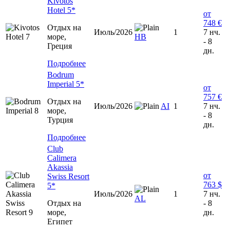
Kivotos
Hotel 5*
от
748 €
Отдых на
Июль/2026
1
7 нч.
море,
HB
- 8
Греция
дн.
Подробнее
Bodrum
Imperial 5*
от
757 €
Отдых на
Июль/2026
AI
1
7 нч.
море,
- 8
Турция
дн.
Подробнее
Club
Calimera
Akassia
от
Swiss Resort
763 $
5*
Июль/2026
1
7 нч.
AL
Отдых на
- 8
море,
дн.
Египет