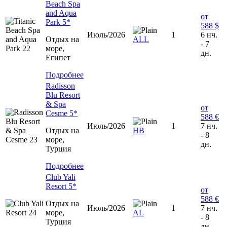
Beach Spa
and Aqua
от
Park 5*
588 $
Июль/2026
1
6 нч.
Отдых на
ALL
- 7
море,
дн.
Египет
Подробнее
Radisson
Blu Resort
& Spa
от
Cesme 5*
588 €
Июль/2026
1
7 нч.
Отдых на
HB
- 8
море,
дн.
Турция
Подробнее
Club Yali
Resort 5*
от
588 €
Отдых на
Июль/2026
1
7 нч.
море,
AL
- 8
Турция
дн.