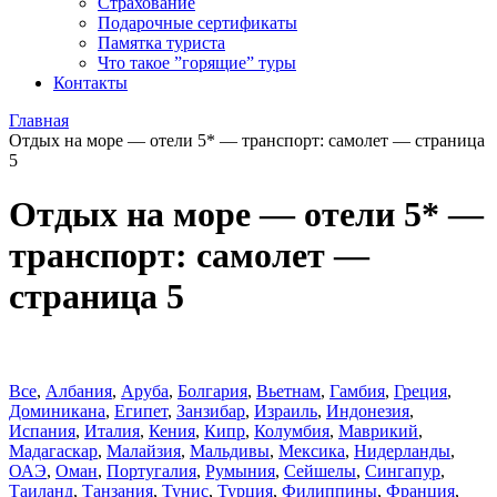
Страхование
Подарочные сертификаты
Памятка туриста
Что такое ”горящие” туры
Контакты
Главная
Отдых на море — отели 5* — транспорт: самолет — страница
5
Отдых на море — отели 5* —
транспорт: самолет —
страница 5
Все
,
Албания
,
Аруба
,
Болгария
,
Вьетнам
,
Гамбия
,
Греция
,
Доминиканa
,
Египет
,
Занзибар
,
Израиль
,
Индонезия
,
Испания
,
Италия
,
Кения
,
Кипр
,
Колумбия
,
Маврикий
,
Мадагаскар
,
Малайзия
,
Мальдивы
,
Мексика
,
Нидерланды
,
ОАЭ
,
Оман
,
Португалия
,
Румыния
,
Сейшелы
,
Сингапур
,
Таиланд
,
Танзания
,
Тунис
,
Турция
,
Филиппины
,
Франция
,