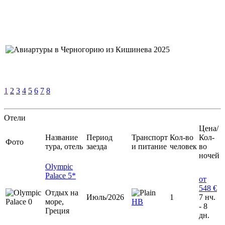
1
2
3
4
5
6
7
8
Отели
Цена/
Название
Период
Транспорт
Кол-во
Кол-
Фото
тура, отель
заезда
и питание
человек
во
ночей
Olympic
Palace 5*
от
548 €
Отдых на
Июль/2026
1
7 нч.
море,
HB
- 8
Греция
дн.