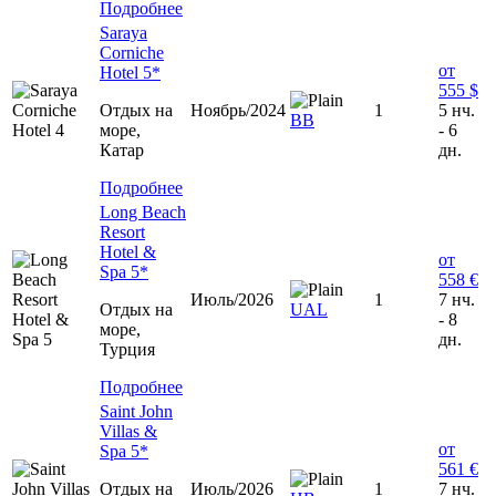
Подробнее
Saraya
Corniche
от
Hotel 5*
555 $
Отдых на
Ноябрь/2024
1
5 нч.
ВВ
море,
- 6
Катар
дн.
Подробнее
Long Beach
Resort
Hotel &
от
Spa 5*
558 €
Июль/2026
1
7 нч.
Отдых на
UAL
- 8
море,
дн.
Турция
Подробнее
Saint John
Villas &
от
Spa 5*
561 €
Отдых на
Июль/2026
1
7 нч.