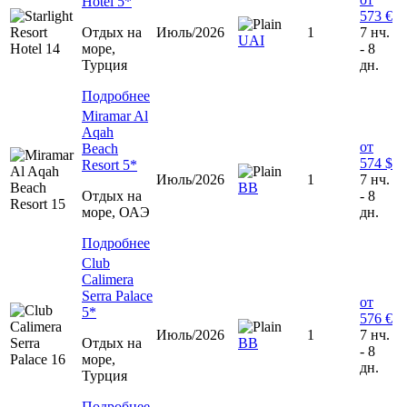
Hotel 5*
573 €
Отдых на
Июль/2026
1
7 нч.
UAI
море,
- 8
Турция
дн.
Подробнее
Miramar Al
Aqah
от
Beach
574 $
Resort 5*
Июль/2026
1
7 нч.
ВВ
Отдых на
- 8
море, ОАЭ
дн.
Подробнее
Club
Calimera
Serra Palace
от
5*
576 €
Июль/2026
1
7 нч.
Отдых на
ВВ
- 8
море,
дн.
Турция
Подробнее