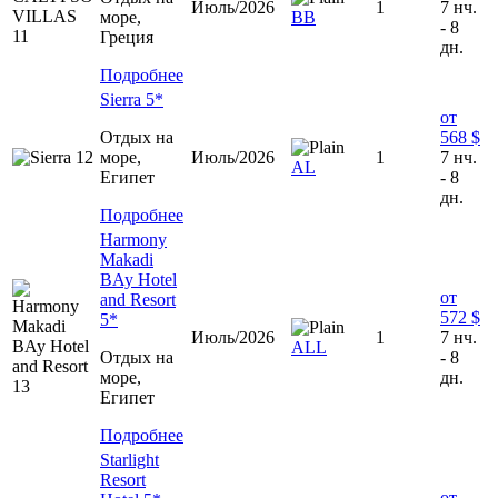
Июль/2026
1
7 нч.
море,
ВВ
- 8
Греция
дн.
Подробнее
Sierra 5*
от
Отдых на
568 $
море,
Июль/2026
1
7 нч.
AL
Египет
- 8
дн.
Подробнее
Harmony
Makadi
BAy Hotel
от
and Resort
572 $
5*
Июль/2026
1
7 нч.
ALL
Отдых на
- 8
море,
дн.
Египет
Подробнее
Starlight
Resort
от