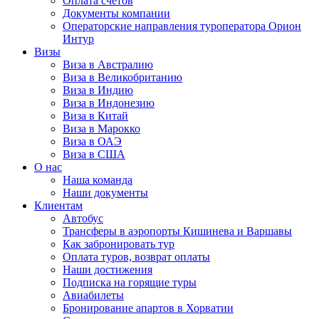
Оплата счётов
Документы компании
Операторские направления туроператора Орион
Интур
Визы
Виза в Австралию
Виза в Великобританию
Виза в Индию
Виза в Индонезию
Виза в Китай
Виза в Марокко
Виза в ОАЭ
Виза в США
О нас
Наша команда
Наши документы
Клиентам
Автобус
Трансферы в аэропорты Кишинева и Варшавы
Как забронировать тур
Оплата туров, возврат оплаты
Наши достижения
Подписка на горящие туры
Авиабилеты
Бронирование апартов в Хорватии