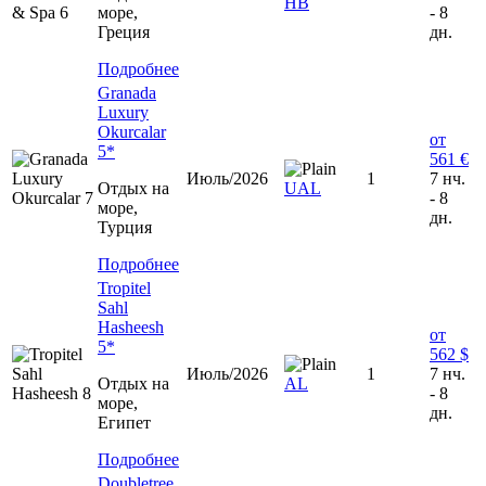
HB
море,
- 8
Греция
дн.
Подробнее
Granada
Luxury
Okurcalar
от
5*
561 €
Июль/2026
1
7 нч.
Отдых на
UAL
- 8
море,
дн.
Турция
Подробнее
Tropitel
Sahl
Hasheesh
от
5*
562 $
Июль/2026
1
7 нч.
Отдых на
AL
- 8
море,
дн.
Египет
Подробнее
Doubletree