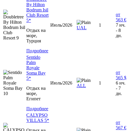
By Hilton
Bodrum Isil
от
Club Resort
563 €
5*
Июль/2026
1
7 нч.
UAL
Отдых на
- 8
море,
дн.
Турция
Подробнее
Sentido
Palm
Royale
от
Soma Bay
565 $
5*
Июль/2026
1
6 нч.
ALL
Отдых на
- 7
море,
дн.
Египет
Подробнее
CALYPSO
VILLAS 5*
от
567 €
Отдых на