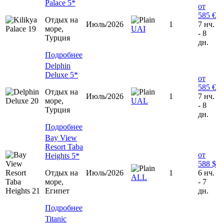
Palace 5*
от
585 €
Отдых на
Июль/2026
1
7 нч.
море,
UAI
- 8
Турция
дн.
Подробнее
Delphin
Deluxe 5*
от
585 €
Отдых на
Июль/2026
1
7 нч.
море,
UAL
- 8
Турция
дн.
Подробнее
Bay View
Resort Taba
от
Heights 5*
588 $
Отдых на
Июль/2026
1
6 нч.
ALL
море,
- 7
Египет
дн.
Подробнее
Titanic