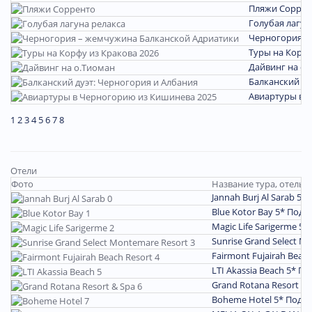
Пляжи Соррен
Голубая лагун
Черногория –
Туры на Корфу
Дайвинг на о.
Балканский ду
Авиартуры в 
1
2
3
4
5
6
7
8
Отели
Фото
Название тура, отель
Jannah Burj Al Sarab 5*
Blue Kotor Bay 5*
Подр
Magic Life Sarigerme 5*
Sunrise Grand Select M
Fairmont Fujairah Beac
LTI Akassia Beach 5*
По
Grand Rotana Resort & 
Boheme Hotel 5*
Подр