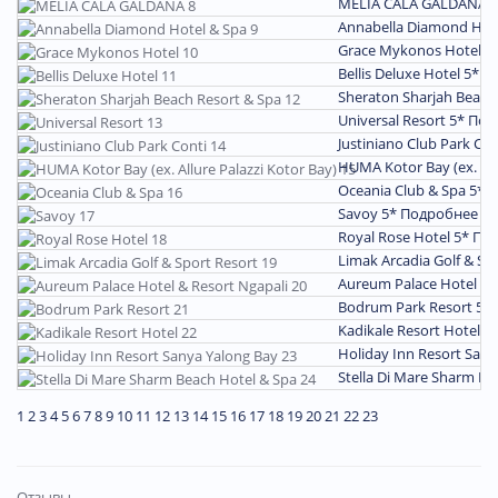
MELIA CALA GALDANA 
Annabella Diamond Hot
Grace Mykonos Hotel 5
Bellis Deluxe Hotel 5*
П
Sheraton Sharjah Beach
Universal Resort 5*
Под
Justiniano Club Park Con
HUMA Kotor Bay (ex. All
Oceania Club & Spa 5*
П
Savoy 5*
Подробнее
Royal Rose Hotel 5*
По
Limak Arcadia Golf & Sp
Aureum Palace Hotel & 
Bodrum Park Resort 5*
Kadikale Resort Hotel 5
Holiday Inn Resort San
Stella Di Mare Sharm Be
1
2
3
4
5
6
7
8
9
10
11
12
13
14
15
16
17
18
19
20
21
22
23
Отзывы