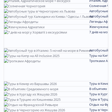
Италия, Адриа
Солнечная Чо
Автобусные т
Автобусный ту
Легенды Афро
Жемчужина А
7 днів на морі 
Автобусный ту
Туры на Кипр на
Тропками Аф
Туры в Кемер 
В объятиях С
Туры в Хургад
Туры в Турцию
Отдых на Фра
Туры в Черно