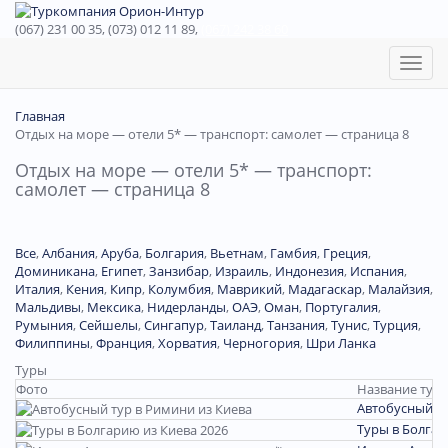
(067) 231 00 35, (073) 012 11 89,
(067) 242 38 60
Toggl
naviga
Главная
Отдых на море — отели 5* — транспорт: самолет — страница 8
Отдых на море — отели 5* — транспорт:
самолет — страница 8
Все
,
Албания
,
Аруба
,
Болгария
,
Вьетнам
,
Гамбия
,
Греция
,
Доминиканa
,
Египет
,
Занзибар
,
Израиль
,
Индонезия
,
Испания
,
Италия
,
Кения
,
Кипр
,
Колумбия
,
Маврикий
,
Мадагаскар
,
Малайзия
,
Мальдивы
,
Мексика
,
Нидерланды
,
ОАЭ
,
Оман
,
Португалия
,
Румыния
,
Сейшелы
,
Сингапур
,
Таиланд
,
Танзания
,
Тунис
,
Турция
,
Филиппины
,
Франция
,
Хорватия
,
Черногория
,
Шри Ланка
Туры
Фото
Название тура
Автобусный ту
Туры в Болгар