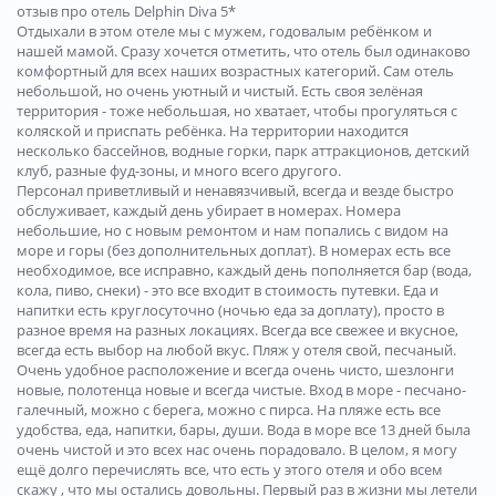
отзыв про отель Delphin Diva 5*
Отдыхали в этом отеле мы с мужем, годовалым ребёнком и
нашей мамой. Сразу хочется отметить, что отель был одинаково
комфортный для всех наших возрастных категорий. Сам отель
небольшой, но очень уютный и чистый. Есть своя зелёная
территория - тоже небольшая, но хватает, чтобы прогуляться с
коляской и приспать ребёнка. На территории находится
несколько бассейнов, водные горки, парк аттракционов, детский
клуб, разные фуд-зоны, и много всего другого.
Персонал приветливый и ненавязчивый, всегда и везде быстро
обслуживает, каждый день убирает в номерах. Номера
небольшие, но с новым ремонтом и нам попались с видом на
море и горы (без дополнительных доплат). В номерах есть все
необходимое, все исправно, каждый день пополняется бар (вода,
кола, пиво, снеки) - это все входит в стоимость путевки. Еда и
напитки есть круглосуточно (ночью еда за доплату), просто в
разное время на разных локациях. Всегда все свежее и вкусное,
всегда есть выбор на любой вкус. Пляж у отеля свой, песчаный.
Очень удобное расположение и всегда очень чисто, шезлонги
новые, полотенца новые и всегда чистые. Вход в море - песчано-
галечный, можно с берега, можно с пирса. На пляже есть все
удобства, еда, напитки, бары, души. Вода в море все 13 дней была
очень чистой и это всех нас очень порадовало. В целом, я могу
ещё долго перечислять все, что есть у этого отеля и обо всем
скажу , что мы остались довольны. Первый раз в жизни мы летели