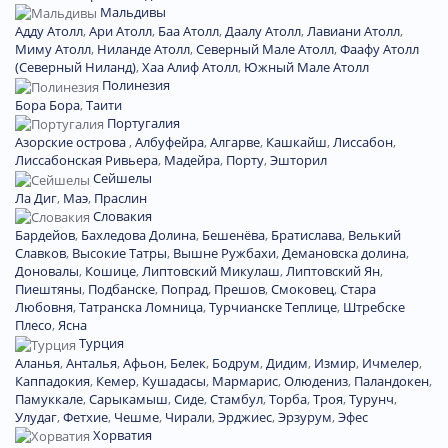
Мальдивы
Адду Атолл
,
Ари Атолл
,
Баа Атолл
,
Даалу Атолл
,
Лавиани Атолл
,
Миму Атолл
,
Ниланде Атолл
,
Северный Мале Атолл
,
Фаафу Атолл
(Северный Ниланд)
,
Хаа Алиф Атолл
,
Южный Мале Атолл
Полинезия
Бора Бора
,
Таити
Португалия
Азорские острова
,
Албуфейра
,
Алгарве
,
Кашкайш
,
Лиссабон
,
Лиссабонская Ривьера
,
Мадейра
,
Порту
,
Эшторил
Сейшелы
Ла Диг
,
Маэ
,
Праслин
Словакия
Бардейов
,
Бахледова Долина
,
Бешенёва
,
Братислава
,
Велький
Славков
,
Высокие Татры
,
Вышне Ружбахи
,
Демановска долина
,
Доновалы
,
Кошице
,
Липтовский Микулаш
,
Липтовский Ян
,
Пиештяны
,
Подбанске
,
Попрад
,
Прешов
,
Смоковец
,
Стара
Любовня
,
Татранска Ломница
,
Турчианске Теплице
,
Штребске
Плесо
,
Ясна
Турция
Аланья
,
Анталья
,
Афьон
,
Белек
,
Бодрум
,
Дидим
,
Измир
,
Ичмелер
,
Каппадокия
,
Кемер
,
Кушадасы
,
Мармарис
,
Олюдениз
,
Паландокен
,
Памуккале
,
Сарыкамыш
,
Сиде
,
Стамбул
,
Торба
,
Троя
,
Турунч
,
Улудаг
,
Фетхие
,
Чешме
,
Чирали
,
Эрджиес
,
Эрзурум
,
Эфес
Хорватия