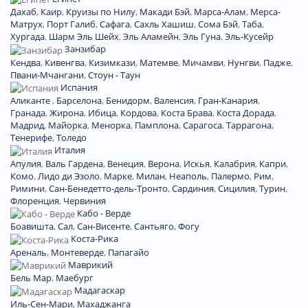
Дахаб
,
Каир
,
Круизы по Нилу
,
Макади Бэй
,
Марса-Алам
,
Мерса-
Матрух
,
Порт Галиб
,
Сафага
,
Сахль Хашиш
,
Сома Бэй
,
Таба
,
Хургада
,
Шарм Эль Шейх
,
Эль Аламейн
,
Эль Гуна
,
Эль-Кусейр
Занзибар
Кендва
,
Кивенгва
,
Кизимкази
,
Матемве
,
Мичамви
,
Нунгви
,
Падже
,
Пвани-Мчангани
,
Стоун - Таун
Испания
Аликанте
,
Барселона
,
Бенидорм
,
Валенсия
,
Гран-Канария
,
Гранада
,
Жирона
,
Ибица
,
Кордова
,
Коста Брава
,
Коста Дорада
,
Мадрид
,
Майорка
,
Менорка
,
Памплона
,
Сарагоса
,
Таррагона
,
Тенерифе
,
Толедо
Италия
Апулия
,
Валь Гардена
,
Венеция
,
Верона
,
Искья
,
Калабрия
,
Капри
,
Комо
,
Лидо ди Эзоло
,
Марке
,
Милан
,
Неаполь
,
Палермо
,
Рим
,
Римини
,
Сан-Бенедетто-дель-Тронто
,
Сардиния
,
Сицилия
,
Турин
,
Флоренция
,
Червиния
Кабо - Верде
Боавишта
,
Сал
,
Сан-Висенте
,
Сантьяго
,
Фогу
Коста-Рика
Ареналь
,
Монтеверде
,
Папагайо
Маврикий
Бель Мар
,
Маебург
Мадагаскар
Иль-Сен-Мари
,
Махаджанга