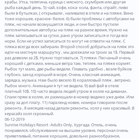
крабы. Утка, телятина, курица с мясного, скумбрия или другая
рыба каждый день. 5) чай, кофе, кока- кола, фанта, спрайт, пиво
были в бутылках, ( открывали , наливали) в отеле и на пляже. Вино
тоже хорошее, красное- белое. 6) были проблемы с автобусами на
пляж, но начали возмущается люди, и они быстро пустили
дополнительные автобусы на пляж на разное время, Нужно на
пляж записываться за сутки, рано утром записаться и тогда все
норм. Если не успел записаться то могут не отвезти на пляж. С
пляжа всегда всех забирали. Второй способ добраться на пляж это
идти на местную маршрутку , мы доезжали на троих за 1$. Первый
раз довезли за 2$. Нужно торговаться, 7) пляжи. Песчаный очень
хороший с детками, меньше ветра там, теплее, на пляже кормят.
Рыбок тут мало, две рыбы видели. Плавать удобно , возле буйков
глубоко, заход хороший в море. Очень классная анимация,
зарядка, музыка. Нам было весело 8) коралловый пляж , ветрено.
Рыбок много. Анимации я тут не видела. 9) вай фай в отеле
платный 10$. 10) часто видела людей утром в холле на диванах.
Спали прям в холле, их размещали в номер видимо уже днём. Или
сразу за доп плату. 11) паркленд новее, номера говорили после
ремонта , 8 месяцев назад делали ремонты, холл у них красивый. В
керасайз холл скромный.
06-12-2019
Sunrise Holidays Resort -Adults Only, Хургада. Отель, очень
понравился, обслуживание на высшем уровне, персонал очень
приветливый, питание хорошее, довольно разнообразное,