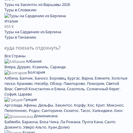
Туры на Закинтос из Варшавы 2026
Туры в Словакию
Италия
655 €
Туры на Сардинию из Берлина
Туры в Танзанию
куда поехать отдохнуть?
Все Страны
Албания
Влера
,
Дуррес
,
Ксамиль
,
Саранда
Болгария
Албена
,
Балчик
,
Банско
,
Боровец
,
Бургас
,
Варна
,
Елените
,
Золотые
пески
,
Кранево
,
Несебр
,
Обзор
,
Пампорово
,
Поморие
,
Святой
Влас
,
Святой Константин и Елена
,
Созополь
,
Солнечный берег
,
София
,
Царево
Греция
Арголида
,
Афины
,
Дельфы
,
Закинтос
,
Корфу
,
Кос
,
Крит
,
Миконос
,
Пелопоннес
,
Родос
,
Санторини
,
Скиатос
,
Тасос
,
Халкидики
,
Хиос
Доминиканa
Байяибе
,
Бараона
,
Бока Чика
,
Ла Романа
,
Пунта Кана
,
Санто
Доминго
,
Уверо Альто
,
Хуан Долио
Египет