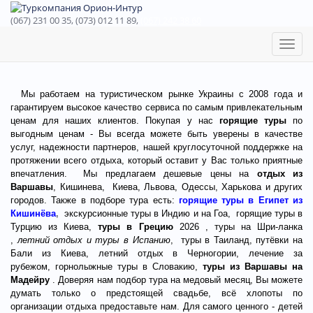
(067) 231 00 35, (073) 012 11 89,
(067) 242 38 60
Toggl
naviga
Мы работаем на туристическом рынке Украины с 2008 года и
гарантируем высокое качество сервиса по самым привлекательным
ценам для наших клиентов. Покупая у нас
горящие туры
по
выгодным ценам - Вы всегда можете быть уверены в качестве
услуг, надежности партнеров, нашей круглосуточной поддержке на
протяжении всего отдыха, который оставит у Вас только приятные
впечатления. Мы предлагаем дешевые цены на
отдых из
Варшавы
, Кишинева, Киева, Львова, Одессы, Харькова и других
городов. Также в подборе тура есть:
горящие
туры в Египет из
Кишинёва
,
экскурсионные туры в Индию и на Гоа, горящие туры в
Турцию из Киева,
туры в Грецию
2026
, туры на Шри-ланка
,
летний отдых и туры в Испанию
, туры в Таиланд,
путёвки на
Бали из Киева
, летний отдых в Черногории, лечение за
рубежом,
горнолыжные туры в Словакию
,
туры
из Варшавы
на
Мадейру
. Доверяя нам подбор тура на медовый месяц, Вы можете
думать только о предстоящей свадьбе, всё хлопоты по
организации отдыха предоставьте нам. Для самого ценного - детей