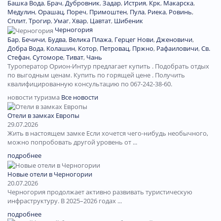
Башка Вода
,
Брач
,
Дубровник
,
Задар
,
Истрия
,
Крк
,
Макарска
,
Медулин
,
Орашац
,
Пореч
,
Примоштен
,
Пула
,
Риека
,
Ровинь
,
Сплит
,
Трогир
,
Умаг
,
Хвар
,
Цавтат
,
Шибеник
Черногория
Бар
,
Бечичи
,
Будва
,
Велика Плажа
,
Герцег Нови
,
Дженовичи
,
Добра Вода
,
Колашин
,
Котор
,
Петровац
,
Пржно
,
Рафаиловичи
,
Св.
Стефан
,
Сутоморе
,
Тиват
,
Чань
Туроператор Орион-Интур предлагает купить . Подобрать отдых
по выгодным ценам. Купить по горящей цене . Получить
квалифицированную консультацию по 067-242-38-60.
новости туризма
Все новости
Отели в замках Европы
29.07.2026
Жить в настоящем замке Если хочется чего-нибудь необычного,
можно попробовать другой уровень от ...
подробнее
Новые отели в Черногории
20.07.2026
Черногория продолжает активно развивать туристическую
инфраструктуру. В 2025–2026 годах ...
подробнее