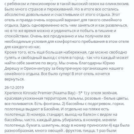
с ребёнком и пенсионером в такой высокий сезон на олинклюзив.
Было много страхов и переживаний. Но в итоге все остались
абсолютно довольными и счастливыми от этого отдыха. Этот
отель и правда очень хороший вариант для такого семейного
отдыха. Здесь одновременно есть чем заняться и как развлечься,
но в то же время можно и уединиться и побыть в тишине и
спокойствии. Очень все продуманно и мы получили все
необходимые условия для комфортного пребывания в этом отеле
для каждого из нас.
Кроме того, есть ещё большая набережная, где можно свободно
гулять и свободный выход с отеля в город - так что каждый может
найти себе занятие по вкусу. Мы очень благодарны Юрию
Дерешу и Орион-интуру за безупречную организацию нашего
семейного отдыха. Все было супер! В этот отель хочется
вернуться.
26-12-2019
Xperience Kiroseiz Premier (Naama Bay) - 5* 1) у отеля зелёная,
красивая ухоженная территория, пальмы, розовые - белые цветы,
все поливается. Есть фонтаны. 2) бассейны с подогревом, горки,
полотенца выдают в Басейне, И отдельно на пляже есть
полотенца; 3) номера, стандарт, выход на балкон с видом на
бассейны, чисто, каждый день убирались в номере, меняли
полотенца, бумага, шампунь, воду в номер приносили 4) еда была
разнообразная, много овощей , фруктов, пицца, 1 раз были