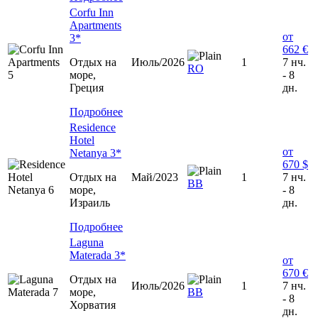
Corfu Inn
Apartments
от
3*
662 €
Отдых на
Июль/2026
1
7 нч.
RO
море,
- 8
Греция
дн.
Подробнее
Residence
Hotel
от
Netanya 3*
670 $
Отдых на
Май/2023
1
7 нч.
ВВ
море,
- 8
Израиль
дн.
Подробнее
Laguna
Materada 3*
от
670 €
Отдых на
Июль/2026
1
7 нч.
море,
ВВ
- 8
Хорватия
дн.