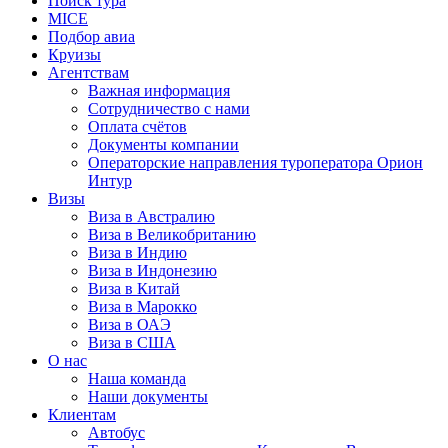
Поиск тура
MICE
Подбор авиа
Круизы
Агентствам
Важная информация
Сотрудничество с нами
Оплата счётов
Документы компании
Операторские направления туроператора Орион
Интур
Визы
Виза в Австралию
Виза в Великобританию
Виза в Индию
Виза в Индонезию
Виза в Китай
Виза в Марокко
Виза в ОАЭ
Виза в США
О нас
Наша команда
Наши документы
Клиентам
Автобус