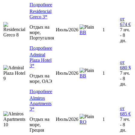
Подробнее
Residencial
Greco 3*
от
674 €
Отдых на
Июль/2026
1
7 нч.
море,
ВВ
- 8
Португалия
дн.
Подробнее
Admiral
Plaza Hotel
от
3*
680 $
Июль/2026
1
7 нч.
Отдых на
ВВ
- 8
море, ОАЭ
дн.
Подробнее
Almiros
Apartments
от
3*
685 €
Отдых на
Июль/2026
1
7 нч.
RO
море,
- 8
Греция
дн.