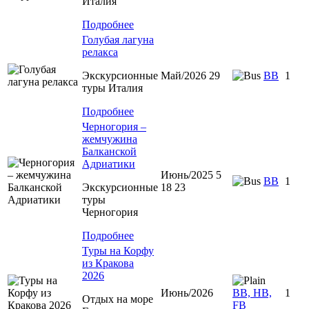
Италия
Подробнее
Голубая лагуна
релакса
Экскурсионные
Май/2026 29
BB
1
туры Италия
Подробнее
Черногория –
жемчужина
Балканской
Адриатики
Июнь/2025 5
BB
1
Экскурсионные
18 23
туры
Черногория
Подробнее
Туры на Корфу
из Кракова
2026
Июнь/2026
BB, HB,
1
Отдых на море
FB