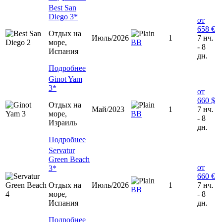
Best San
Diego 3*
от
658 €
Отдых на
Июль/2026
1
7 нч.
море,
BB
- 8
Испания
дн.
Подробнее
Ginot Yam
3*
от
660 $
Отдых на
Май/2023
1
7 нч.
море,
ВВ
- 8
Израиль
дн.
Подробнее
Servatur
Green Beach
от
3*
660 €
Отдых на
Июль/2026
1
7 нч.
BB
море,
- 8
Испания
дн.
Подробнее