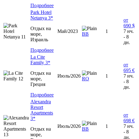
Подробнее
Park Hotel
Netanya 3*
от
690 $
Отдых на
Май/2023
1
7 нч.
море,
ВВ
- 8
Израиль
дн.
Подробнее
La Cite
Family 3*
от
695 €
Отдых на
Июль/2026
1
7 нч.
море,
RO
- 8
Греция
дн.
Подробнее
Alexandra
Resort
Apartments
от
3*
698 €
Июль/2026
1
7 нч.
Отдых на
ВВ
- 8
море,
дн.