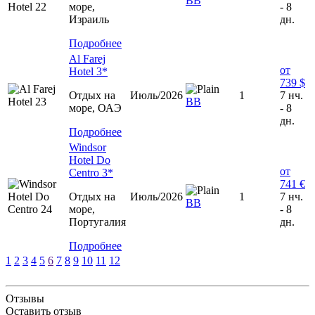
ВВ
море,
- 8
Израиль
дн.
Подробнее
Al Farej
от
Hotel 3*
739 $
Отдых на
Июль/2026
1
7 нч.
ВВ
море, ОАЭ
- 8
дн.
Подробнее
Windsor
Hotel Do
от
Centro 3*
741 €
Отдых на
Июль/2026
1
7 нч.
ВВ
море,
- 8
Португалия
дн.
Подробнее
1
2
3
4
5
6
7
8
9
10
11
12
Отзывы
Оставить отзыв