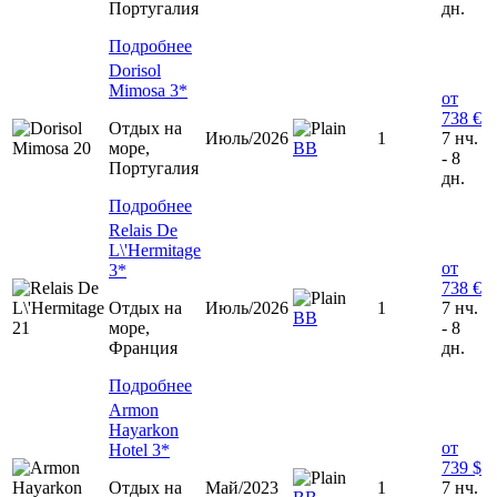
Португалия
дн.
Подробнее
Dorisol
Mimosa 3*
от
738 €
Отдых на
Июль/2026
1
7 нч.
море,
ВВ
- 8
Португалия
дн.
Подробнее
Relais De
L\'Hermitage
от
3*
738 €
Отдых на
Июль/2026
1
7 нч.
ВВ
море,
- 8
Франция
дн.
Подробнее
Armon
Hayarkon
от
Hotel 3*
739 $
Отдых на
Май/2023
1
7 нч.