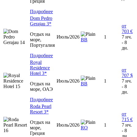
Греция
Подробнее
Dom Pedro
Gerajau 3*
от
703 €
Отдых на
Июль/2026
1
7 нч.
море,
ВВ
- 8
Португалия
дн.
Подробнее
Royal
Residence
от
Hotel 3*
707 $
Июль/2026
1
7 нч.
Отдых на
ВВ
- 8
море, ОАЭ
дн.
Подробнее
Roda Pearl
Resort 3*
от
715 €
Отдых на
Июль/2026
1
7 нч.
море,
RO
- 8
Греция
дн.