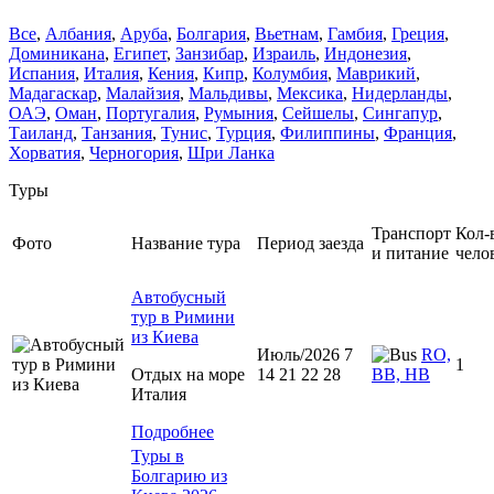
Все
,
Албания
,
Аруба
,
Болгария
,
Вьетнам
,
Гамбия
,
Греция
,
Доминиканa
,
Египет
,
Занзибар
,
Израиль
,
Индонезия
,
Испания
,
Италия
,
Кения
,
Кипр
,
Колумбия
,
Маврикий
,
Мадагаскар
,
Малайзия
,
Мальдивы
,
Мексика
,
Нидерланды
,
ОАЭ
,
Оман
,
Португалия
,
Румыния
,
Сейшелы
,
Сингапур
,
Таиланд
,
Танзания
,
Тунис
,
Турция
,
Филиппины
,
Франция
,
Хорватия
,
Черногория
,
Шри Ланка
Туры
Транспорт
Кол-
Фото
Название тура
Период заезда
и питание
чело
Автобусный
тур в Римини
из Киева
Июль/2026 7
RO,
1
Отдых на море
14 21 22 28
BB, HB
Италия
Подробнее
Туры в
Болгарию из