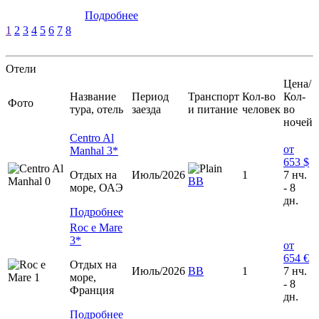
Подробнее
1
2
3
4
5
6
7
8
Отели
Цена/
Название
Период
Транспорт
Кол-во
Кол-
Фото
тура, отель
заезда
и питание
человек
во
ночей
Centro Al
от
Manhal 3*
653 $
Отдых на
Июль/2026
1
7 нч.
ВВ
море, ОАЭ
- 8
дн.
Подробнее
Roc e Mare
3*
от
654 €
Отдых на
Июль/2026
ВВ
1
7 нч.
море,
- 8
Франция
дн.
Подробнее