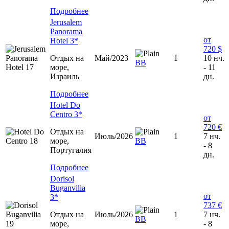
Подробнее
Jerusalem
Panorama
от
Hotel 3*
720 $
Отдых на
Май/2023
1
10 нч.
ВВ
море,
- 11
Израиль
дн.
Подробнее
Hotel Do
Centro 3*
от
720 €
Отдых на
Июль/2026
1
7 нч.
море,
ВВ
- 8
Португалия
дн.
Подробнее
Dorisol
Buganvilia
от
3*
737 €
Отдых на
Июль/2026
1
7 нч.
ВВ
море,
- 8