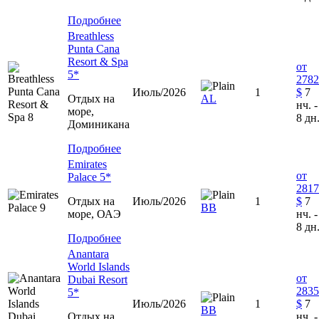
Подробнее
Breathless
Punta Cana
Resort & Spa
от
5*
2782
Июль/2026
1
$
7
Отдых на
AL
нч. -
море,
8 дн
Доминиканa
Подробнее
Emirates
от
Palace 5*
2817
Отдых на
Июль/2026
1
$
7
ВВ
море, ОАЭ
нч. -
8 дн
Подробнее
Anantara
World Islands
от
Dubai Resort
2835
5*
Июль/2026
1
$
7
BB
Отдых на
нч. -