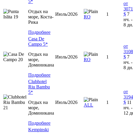
5*
от
3071
Отдых на
Июль/2026
1
$
7
море, Коста-
RO
нч. -
Рика
8 дн
Подробнее
Casa De
Campo 5*
от
3108
Отдых на
Июль/2026
1
$
7
море,
RO
нч. -
Доминиканa
8 дн
Подробнее
Clubhotel
Riu Bambu
от
5*
3194
Отдых на
Июль/2026
1
$
11
ALL
море,
нч. -
Доминиканa
12 д
Подробнее
Kempinski