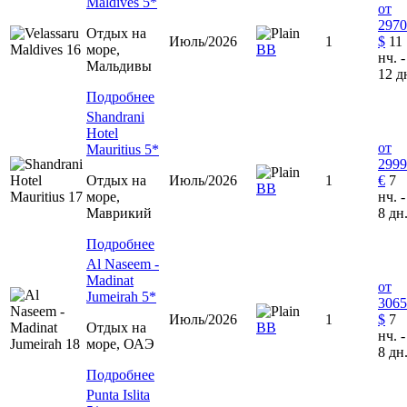
Maldives 5*
от
2970
Отдых на
Июль/2026
1
$
11
море,
ВВ
нч. -
Мальдивы
12 д
Подробнее
Shandrani
Hotel
от
Mauritius 5*
2999
Отдых на
Июль/2026
1
€
7
ВВ
море,
нч. -
Маврикий
8 дн
Подробнее
Al Naseem -
Madinat
от
Jumeirah 5*
3065
Июль/2026
1
$
7
Отдых на
ВВ
нч. -
море, ОАЭ
8 дн
Подробнее
Punta Islita