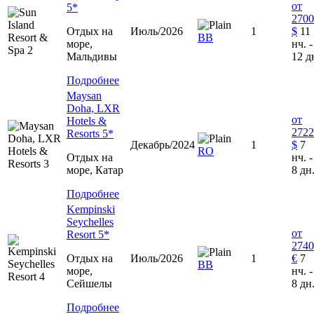
от
5*
2700
Отдых на
Июль/2026
1
$
11
BB
море,
нч. -
Мальдивы
12 д
Подробнее
Maysan
Doha, LXR
от
Hotels &
2722
Resorts 5*
Декабрь/2024
1
$
7
RO
Отдых на
нч. -
море, Катар
8 дн
Подробнее
Kempinski
Seychelles
от
Resort 5*
2740
Отдых на
Июль/2026
1
€
7
ВВ
море,
нч. -
Сейшелы
8 дн
Подробнее