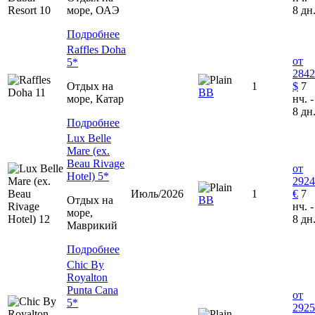
море, ОАЭ
8 дн
Подробнее
Raffles Doha
от
5*
2842
Отдых на
1
$
7
ВВ
море, Катар
нч. -
8 дн
Подробнее
Lux Belle
Mare (ex.
Beau Rivage
от
Hotel) 5*
2924
Июль/2026
1
€
7
Отдых на
ВВ
нч. -
море,
8 дн
Маврикий
Подробнее
Chic By
Royalton
Punta Cana
от
5*
2925