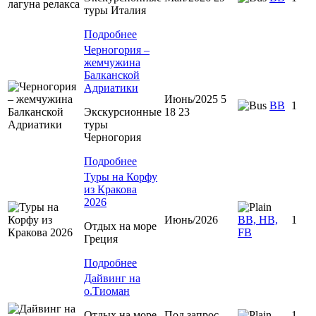
туры Италия
Подробнее
Черногория –
жемчужина
Балканской
Адриатики
Июнь/2025 5
BB
1
Экскурсионные
18 23
туры
Черногория
Подробнее
Туры на Корфу
из Кракова
2026
Июнь/2026
BB, HB,
1
Отдых на море
FB
Греция
Подробнее
Дайвинг на
о.Тиоман
Отдых на море
Под запрос
1