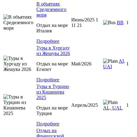
В объятиях
Средиземного
моря
Июнь/2025 1
BB
1
Отдых на море
11 21
Италия
Подробнее
Туры в Хургаду
из Жешува 2026
AI,
Отдых на море
Май/2026
1
UAI
Египет
Подробнее
Туры в Турцию
из Кишинева
2025
Апрель/2025
1
Отдых на море
AL, UAL
Турция
Подробнее
Отдых на
Французской