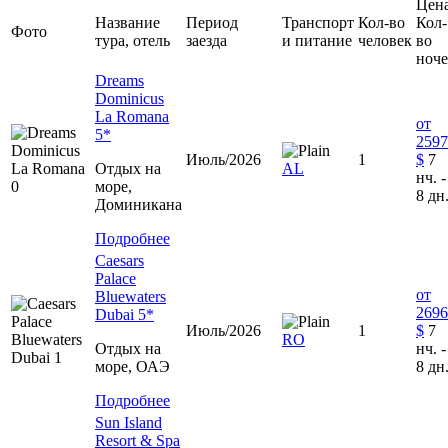
Цена
Название
Период
Транспорт
Кол-во
Кол-
Фото
тура, отель
заезда
и питание
человек
во
ноч
Dreams
Dominicus
La Romana
от
5*
2597
Июль/2026
1
$
7
Отдых на
AL
нч. -
море,
8 дн
Доминиканa
Подробнее
Caesars
Palace
от
Bluewaters
2696
Dubai 5*
Июль/2026
1
$
7
RO
Отдых на
нч. -
море, ОАЭ
8 дн
Подробнее
Sun Island
Resort & Spa