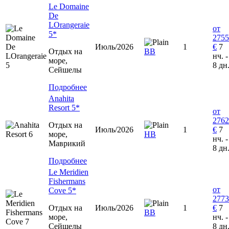
Le Domaine
De
LOrangeraie
от
5*
2755
Июль/2026
1
€
7
Отдых на
ВВ
нч. -
море,
8 дн
Сейшелы
Подробнее
Anahita
Resort 5*
от
2762
Отдых на
Июль/2026
1
€
7
море,
HB
нч. -
Маврикий
8 дн
Подробнее
Le Meridien
Fishermans
от
Cove 5*
2773
Отдых на
Июль/2026
1
€
7
ВВ
море,
нч. -
Сейшелы
8 дн