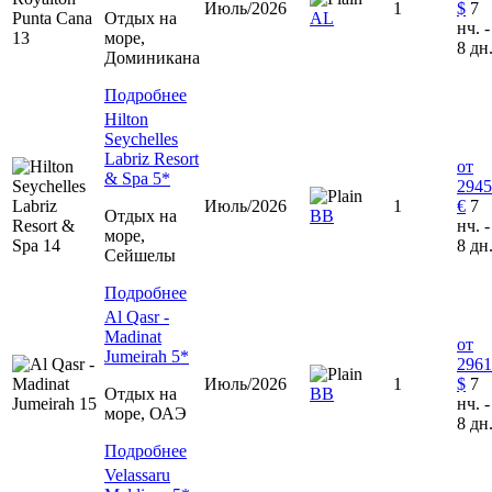
Июль/2026
1
$
7
Отдых на
AL
нч. -
море,
8 дн
Доминиканa
Подробнее
Hilton
Seychelles
Labriz Resort
от
& Spa 5*
2945
Июль/2026
1
€
7
Отдых на
ВВ
нч. -
море,
8 дн
Сейшелы
Подробнее
Al Qasr -
Madinat
от
Jumeirah 5*
2961
Июль/2026
1
$
7
Отдых на
ВВ
нч. -
море, ОАЭ
8 дн
Подробнее
Velassaru