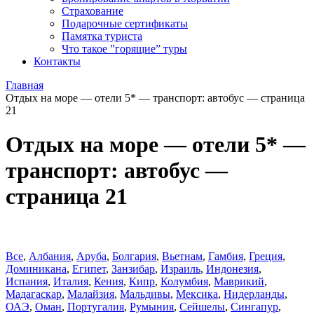
Страхование
Подарочные сертификаты
Памятка туриста
Что такое ”горящие” туры
Контакты
Главная
Отдых на море — отели 5* — транспорт: автобус — страница
21
Отдых на море — отели 5* —
транспорт: автобус —
страница 21
Все
,
Албания
,
Аруба
,
Болгария
,
Вьетнам
,
Гамбия
,
Греция
,
Доминиканa
,
Египет
,
Занзибар
,
Израиль
,
Индонезия
,
Испания
,
Италия
,
Кения
,
Кипр
,
Колумбия
,
Маврикий
,
Мадагаскар
,
Малайзия
,
Мальдивы
,
Мексика
,
Нидерланды
,
ОАЭ
,
Оман
,
Португалия
,
Румыния
,
Сейшелы
,
Сингапур
,