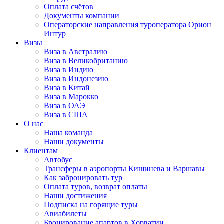
Оплата счётов
Документы компании
Операторские направления туроператора Орион
Интур
Визы
Виза в Австралию
Виза в Великобританию
Виза в Индию
Виза в Индонезию
Виза в Китай
Виза в Марокко
Виза в ОАЭ
Виза в США
О нас
Наша команда
Наши документы
Клиентам
Автобус
Трансферы в аэропорты Кишинева и Варшавы
Как забронировать тур
Оплата туров, возврат оплаты
Наши достижения
Подписка на горящие туры
Авиабилеты
Бронирование апартов в Хорватии