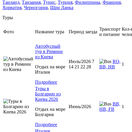
Таиланд
,
Танзания
,
Тунис
,
Турция
,
Филиппины
,
Франция
,
Хорватия
,
Черногория
,
Шри Ланка
Туры
Транспорт
Кол-
Фото
Название тура
Период заезда
и питание
чело
Автобусный
тур в Римини
из Киева
Июль/2026 7
RO,
1
Отдых на море
14 21 22 28
BB, HB
Италия
Подробнее
Туры в
Болгарию из
Киева 2026
BB,
Июнь/2026
1
Отдых на море
HB, FB
Болгария
Подробнее
Италия,