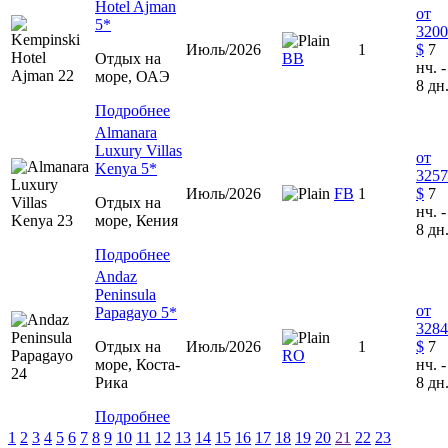
Hotel Ajman
от
5*
3200
Июль/2026
1
$
7
Отдых на
ВВ
нч. -
море, ОАЭ
8 дн
Подробнее
Almanara
Luxury Villas
от
Kenya 5*
3257
Июль/2026
FB
1
$
7
Отдых на
нч. -
море, Кения
8 дн
Подробнее
Andaz
Peninsula
от
Papagayo 5*
3284
Отдых на
Июль/2026
1
$
7
RO
море, Коста-
нч. -
Рика
8 дн
Подробнее
1
2
3
4
5
6
7
8
9
10
11
12
13
14
15
16
17
18
19
20
21
22
23