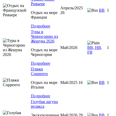
Ривьере
Апрель/2025
BB
1
Отдых на море
26
Франция
Подробнее
Туры в
Черногорию из
Жешува 2026
Май/2026
BB, HB,
1
Отдых на море
FB
Черногория
Подробнее
Пляжи
Сорренто
Отдых на море
Май/2025 16
BB
1
Италия
Подробнее
Голубая лагуна
релакса
Экскурсионные
Май/2026 29
BB
1