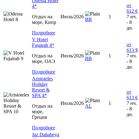
Odessa Hotel
от
4*
612 €
Отдых на
Июль/2026
1
7 нч.
BB
море, Кипр
- 8
дн.
Подробнее
V Hotel
от
Fujairah 4*
613 $
Отдых на
Июль/2026
1
7 нч.
ВВ
море, ОАЭ
- 8
дн.
Подробнее
Aristoteles
Holiday
Resort &
от
SPA 4*
613 €
Июль/2026
1
7 нч.
Отдых на
AL
- 8
море,
дн.
Греция
Подробнее
Jaz Dahabeya