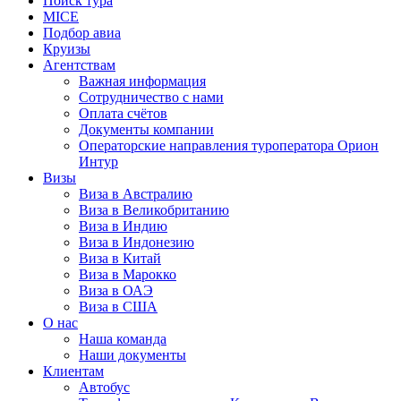
Поиск тура
MICE
Подбор авиа
Круизы
Агентствам
Важная информация
Сотрудничество с нами
Оплата счётов
Документы компании
Операторские направления туроператора Орион
Интур
Визы
Виза в Австралию
Виза в Великобританию
Виза в Индию
Виза в Индонезию
Виза в Китай
Виза в Марокко
Виза в ОАЭ
Виза в США
О нас
Наша команда
Наши документы
Клиентам
Автобус