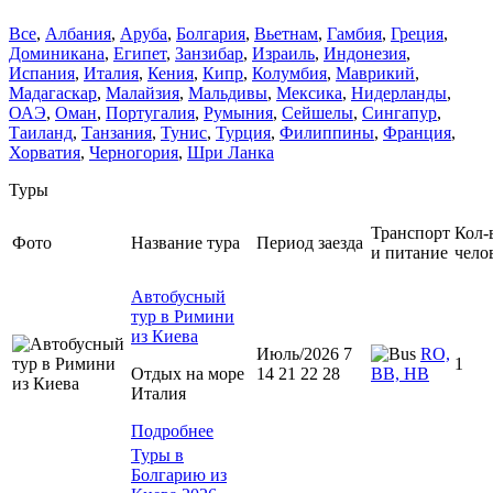
Все
,
Албания
,
Аруба
,
Болгария
,
Вьетнам
,
Гамбия
,
Греция
,
Доминиканa
,
Египет
,
Занзибар
,
Израиль
,
Индонезия
,
Испания
,
Италия
,
Кения
,
Кипр
,
Колумбия
,
Маврикий
,
Мадагаскар
,
Малайзия
,
Мальдивы
,
Мексика
,
Нидерланды
,
ОАЭ
,
Оман
,
Португалия
,
Румыния
,
Сейшелы
,
Сингапур
,
Таиланд
,
Танзания
,
Тунис
,
Турция
,
Филиппины
,
Франция
,
Хорватия
,
Черногория
,
Шри Ланка
Туры
Транспорт
Кол-
Фото
Название тура
Период заезда
и питание
чело
Автобусный
тур в Римини
из Киева
Июль/2026 7
RO,
1
Отдых на море
14 21 22 28
BB, HB
Италия
Подробнее
Туры в
Болгарию из