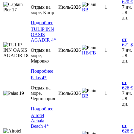
620 €
Отдых на
Июль/2026
1
7 нч.
BB
море, Кипр
- 8
дн.
Подробнее
TULIP INN
OASIS
от
AGADIR 4*
621 $
Отдых на
Июль/2026
1
7 нч.
HB/FB
море,
- 8
Марокко
дн.
Подробнее
Palas 4*
от
Отдых на
626 €
море,
Июль/2026
1
7 нч.
BB
Черногория
- 8
дн.
Подробнее
Airotel
Achaia
от
Beach 4*
626 €