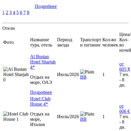
Подробнее
1
2
3
4
5
6
7
8
Отели
Цена/
Название
Период
Транспорт
Кол-во
Кол-
Фото
тура, отель
заезда
и питание
человек
во
ноче
Al Bustan
Hotel Sharjah
от
4*
605 $
Июль/2026
1
7 нч.
Отдых на
ВВ
- 8
море, ОАЭ
дн.
Подробнее
Hotel Club
House 4*
от
606 €
Отдых на
Июль/2026
1
7 нч.
море,
ВВ
- 8
Италия
дн.