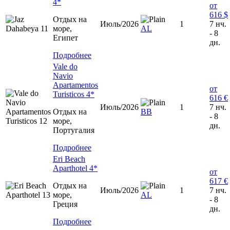
4*
от
616 $
Отдых на
Июль/2026
1
7 нч.
море,
AL
- 8
Египет
дн.
Подробнее
Vale do
Navio
Apartamentos
от
Turisticos 4*
616 €
Июль/2026
1
7 нч.
Отдых на
BB
- 8
море,
дн.
Португалия
Подробнее
Eri Beach
Aparthotel 4*
от
617 €
Отдых на
Июль/2026
1
7 нч.
море,
AL
- 8
Греция
дн.
Подробнее