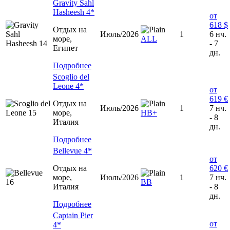
Gravity Sahl
Hasheesh 4*
от
618 $
Отдых на
Июль/2026
1
6 нч.
море,
ALL
- 7
Египет
дн.
Подробнее
Scoglio del
Leone 4*
от
619 €
Отдых на
Июль/2026
1
7 нч.
море,
HB+
- 8
Италия
дн.
Подробнее
Bellevue 4*
от
Отдых на
620 €
море,
Июль/2026
1
7 нч.
ВВ
Италия
- 8
дн.
Подробнее
Captain Pier
от
4*