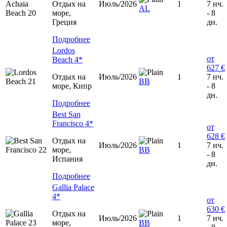
Отдых на
Июль/2026
1
7 нч.
AL
море,
- 8
Греция
дн.
Подробнее
Lordos
от
Beach 4*
627 €
Отдых на
Июль/2026
1
7 нч.
BB
море, Кипр
- 8
дн.
Подробнее
Best San
Francisco 4*
от
628 €
Отдых на
Июль/2026
1
7 нч.
море,
BB
- 8
Испания
дн.
Подробнее
Gallia Palace
4*
от
630 €
Отдых на
Июль/2026
1
7 нч.
море,
ВВ