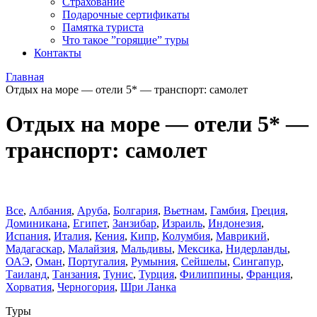
Страхование
Подарочные сертификаты
Памятка туриста
Что такое ”горящие” туры
Контакты
Главная
Отдых на море — отели 5* — транспорт: самолет
Отдых на море — отели 5* —
транспорт: самолет
Все
,
Албания
,
Аруба
,
Болгария
,
Вьетнам
,
Гамбия
,
Греция
,
Доминиканa
,
Египет
,
Занзибар
,
Израиль
,
Индонезия
,
Испания
,
Италия
,
Кения
,
Кипр
,
Колумбия
,
Маврикий
,
Мадагаскар
,
Малайзия
,
Мальдивы
,
Мексика
,
Нидерланды
,
ОАЭ
,
Оман
,
Португалия
,
Румыния
,
Сейшелы
,
Сингапур
,
Таиланд
,
Танзания
,
Тунис
,
Турция
,
Филиппины
,
Франция
,
Хорватия
,
Черногория
,
Шри Ланка
Туры