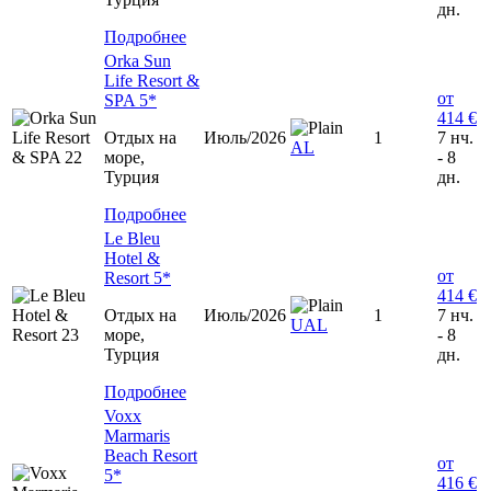
дн.
Подробнее
Orka Sun
Life Resort &
от
SPA 5*
414 €
Отдых на
Июль/2026
1
7 нч.
AL
море,
- 8
Турция
дн.
Подробнее
Le Bleu
Hotel &
от
Resort 5*
414 €
Отдых на
Июль/2026
1
7 нч.
UAL
море,
- 8
Турция
дн.
Подробнее
Voxx
Marmaris
Beach Resort
от
5*
416 €