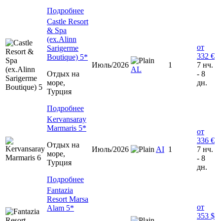
Подробнее
Castle Resort
& Spa
(ex.Alinn
от
Sarigerme
332 €
Boutique) 5*
Июль/2026
1
7 нч.
AL
Отдых на
- 8
море,
дн.
Турция
Подробнее
Kervansaray
Marmaris 5*
от
336 €
Отдых на
Июль/2026
AI
1
7 нч.
море,
- 8
Турция
дн.
Подробнее
Fantazia
Resort Marsa
от
Alam 5*
353 $