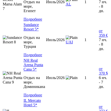
Отдых на
Июль/2026
1
7 нч.
AL
море,
- 8
Египет
дн.
Подробнее
Sundance
Resort 5*
от
359 €
Отдых на
Июль/2026
1
7 нч.
море,
UAI
- 8
Турция
дн.
Подробнее
NH Real
Arena Punta
от
Cana 5*
370 $
Отдых на
Июль/2026
1
6 нч.
море,
- 7
Доминиканa
дн.
Подробнее
IL Mercato
Hotel 5*
от