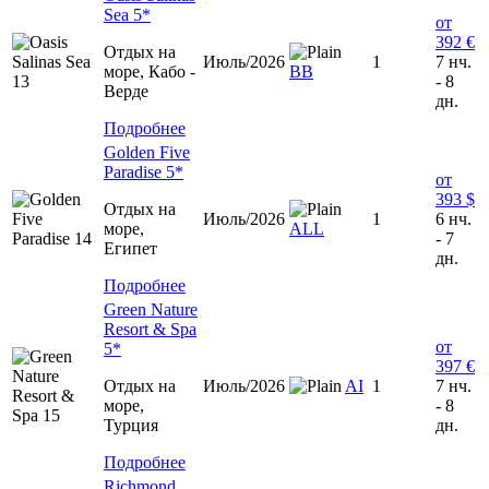
Sea 5*
от
392 €
Отдых на
Июль/2026
1
7 нч.
море, Кабо -
BB
- 8
Верде
дн.
Подробнее
Golden Five
Paradise 5*
от
393 $
Отдых на
Июль/2026
1
6 нч.
море,
ALL
- 7
Египет
дн.
Подробнее
Green Nature
Resort & Spa
от
5*
397 €
Отдых на
Июль/2026
AI
1
7 нч.
море,
- 8
Турция
дн.
Подробнее
Richmond