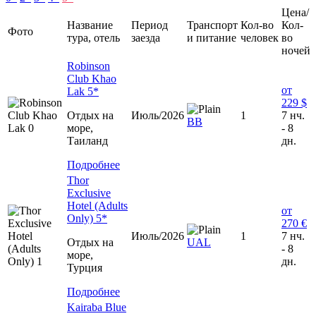
Цена/
Название
Период
Транспорт
Кол-во
Кол-
Фото
тура, отель
заезда
и питание
человек
во
ночей
Robinson
Club Khao
от
Lak 5*
229 $
Отдых на
Июль/2026
1
7 нч.
BB
море,
- 8
Таиланд
дн.
Подробнее
Thor
Exclusive
Hotel (Adults
от
Only) 5*
270 €
Июль/2026
1
7 нч.
Отдых на
UAL
- 8
море,
дн.
Турция
Подробнее
Kairaba Blue