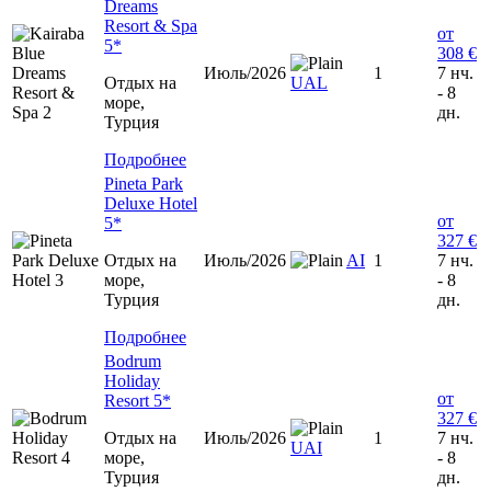
Dreams
Resort & Spa
от
5*
308 €
Июль/2026
1
7 нч.
Отдых на
UAL
- 8
море,
дн.
Турция
Подробнее
Pineta Park
Deluxe Hotel
от
5*
327 €
Отдых на
Июль/2026
AI
1
7 нч.
море,
- 8
Турция
дн.
Подробнее
Bodrum
Holiday
от
Resort 5*
327 €
Отдых на
Июль/2026
1
7 нч.
UAI
море,
- 8
Турция
дн.