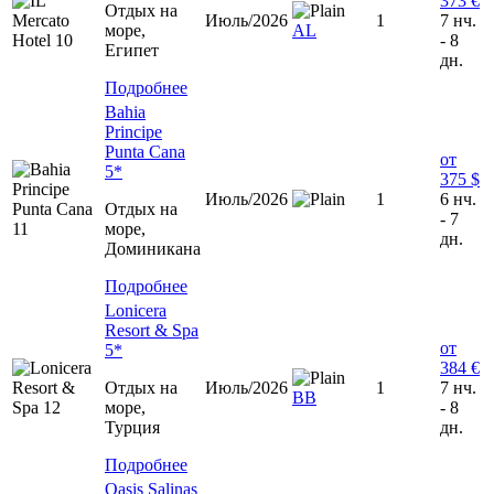
373 €
Отдых на
Июль/2026
1
7 нч.
море,
AL
- 8
Египет
дн.
Подробнее
Bahia
Principe
Punta Cana
от
5*
375 $
Июль/2026
1
6 нч.
Отдых на
- 7
море,
дн.
Доминиканa
Подробнее
Lonicera
Resort & Spa
от
5*
384 €
Отдых на
Июль/2026
1
7 нч.
ВВ
море,
- 8
Турция
дн.
Подробнее
Oasis Salinas