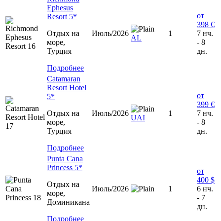
Ephesus
от
Resort 5*
398 €
Отдых на
Июль/2026
1
7 нч.
AL
море,
- 8
Турция
дн.
Подробнее
Catamaran
Resort Hotel
от
5*
399 €
Отдых на
Июль/2026
1
7 нч.
UAI
море,
- 8
Турция
дн.
Подробнее
Punta Cana
Princess 5*
от
400 $
Отдых на
Июль/2026
1
6 нч.
море,
- 7
Доминиканa
дн.
Подробнее