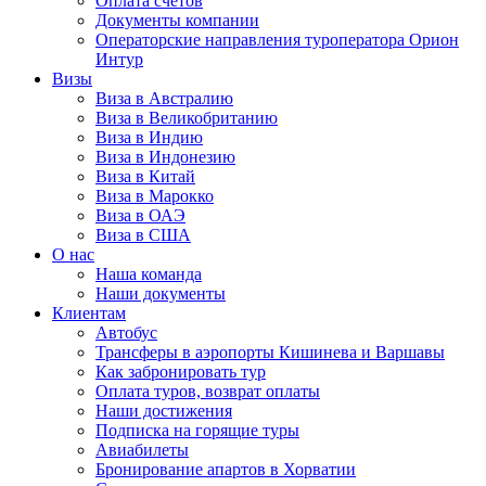
Оплата счётов
Документы компании
Операторские направления туроператора Орион
Интур
Визы
Виза в Австралию
Виза в Великобританию
Виза в Индию
Виза в Индонезию
Виза в Китай
Виза в Марокко
Виза в ОАЭ
Виза в США
О нас
Наша команда
Наши документы
Клиентам
Автобус
Трансферы в аэропорты Кишинева и Варшавы
Как забронировать тур
Оплата туров, возврат оплаты
Наши достижения
Подписка на горящие туры
Авиабилеты
Бронирование апартов в Хорватии