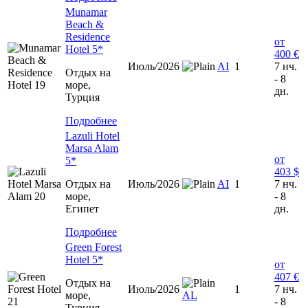
Munamar
Beach &
Residence
от
Hotel 5*
400 €
Июль/2026
AI
1
7 нч.
Отдых на
- 8
море,
дн.
Турция
Подробнее
Lazuli Hotel
Marsa Alam
от
5*
403 $
Отдых на
Июль/2026
AI
1
7 нч.
море,
- 8
Египет
дн.
Подробнее
Green Forest
Hotel 5*
от
407 €
Отдых на
Июль/2026
1
7 нч.
море,
AL
- 8
Турция