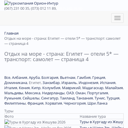
(067) 231 00 35, (073) 012 11 89,
(067) 242 38 60
Toggl
naviga
Главная
Отдых на море - страна: Египет — отели 5* — транспорт: самолет
— страница 4
Отдых на море - страна: Египет — отели 5* —
транспорт: самолет — страница 4
Все
,
Албания
,
Аруба
,
Болгария
,
Вьетнам
,
Гамбия
,
Греция
,
Доминиканa
,
Египет
,
Занзибар
,
Израиль
,
Индонезия
,
Испания
,
Италия
,
Кения
,
Кипр
,
Колумбия
,
Маврикий
,
Мадагаскар
,
Малайзия
,
Мальдивы
,
Мексика
,
Нидерланды
,
ОАЭ
,
Оман
,
Португалия
,
Румыния
,
Сейшелы
,
Сингапур
,
Таиланд
,
Танзания
,
Тунис
,
Турция
,
Филиппины
,
Франция
,
Хорватия
,
Черногория
,
Шри Ланка
Туры
Фото
Название тура
Туры в Хургаду из Жешува
Туры в Шарм Эль Шейх из 