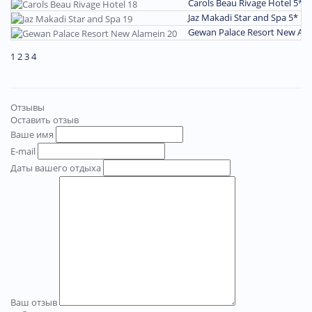
Carols Beau Rivage Hotel 5*
П
Jaz Makadi Star and Spa 5*
По
Gewan Palace Resort New Al
1
2
3
4
Отзывы
Оставить отзыв
Ваше имя
E-mail
Даты вашего отдыха
Ваш отзыв