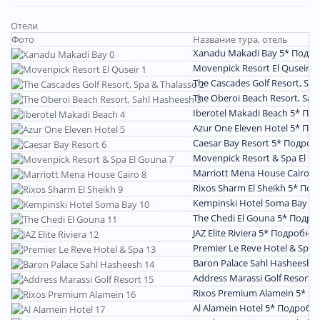
Отели
Фото
Название тура, отель
Xanadu Makadi Bay 5*
Подро
Movenpick Resort El Quseir 5
The Cascades Golf Resort, Sp
The Oberoi Beach Resort, Sah
Iberotel Makadi Beach 5*
Под
Azur One Eleven Hotel 5*
Под
Caesar Bay Resort 5*
Подроб
Movenpick Rеsort & Spa El G
Marriott Mena House Cairo 5
Rixos Sharm El Sheikh 5*
Под
Kempinski Hotel Soma Bay 5
The Chedi El Gouna 5*
Подро
JAZ Elite Riviera 5*
Подробне
Premier Le Reve Hotel & Spa 
Baron Palace Sahl Hasheesh 
Address Marassi Golf Resort 
Rixos Premium Alamein 5*
По
Al Alamein Hotel 5*
Подробн