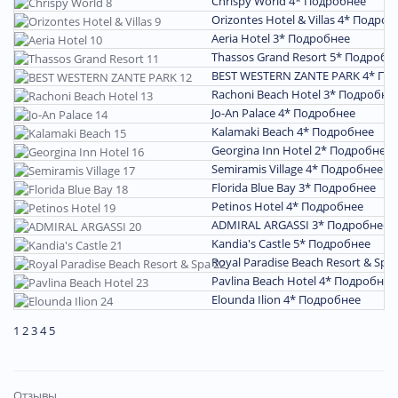
Chrispy World 4*
Подробнее
Orizontes Hotel & Villas 4*
Подроб
Aeria Hotel 3*
Подробнее
Thassos Grand Resort 5*
Подробн
BEST WESTERN ZANTE PARK 4*
По
Rachoni Beach Hotel 3*
Подробне
Jo-An Palace 4*
Подробнее
Kalamaki Beach 4*
Подробнее
Georgina Inn Hotel 2*
Подробнее
Semiramis Village 4*
Подробнее
Florida Blue Bay 3*
Подробнее
Petinos Hotel 4*
Подробнее
ADMIRAL ARGASSI 3*
Подробнее
Kandia's Castle 5*
Подробнее
Royal Paradise Beach Resort & Spa
Pavlina Beach Hotel 4*
Подробнее
Elounda Ilion 4*
Подробнее
1
2
3
4
5
Отзывы