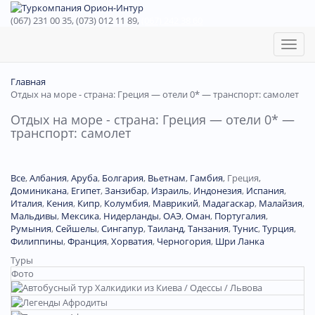
(067) 231 00 35, (073) 012 11 89,
(067) 242 38 60
Toggl
naviga
Главная
Отдых на море - страна: Греция — отели 0* — транспорт: самолет
Отдых на море - страна: Греция — отели 0* —
транспорт: самолет
Все
,
Албания
,
Аруба
,
Болгария
,
Вьетнам
,
Гамбия
,
Греция
,
Доминиканa
,
Египет
,
Занзибар
,
Израиль
,
Индонезия
,
Испания
,
Италия
,
Кения
,
Кипр
,
Колумбия
,
Маврикий
,
Мадагаскар
,
Малайзия
,
Мальдивы
,
Мексика
,
Нидерланды
,
ОАЭ
,
Оман
,
Португалия
,
Румыния
,
Сейшелы
,
Сингапур
,
Таиланд
,
Танзания
,
Тунис
,
Турция
,
Филиппины
,
Франция
,
Хорватия
,
Черногория
,
Шри Ланка
Туры
Фото