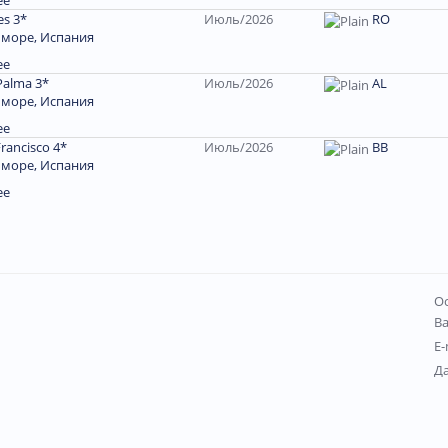
ее
es 3*
Июль/2026
RO
 море, Испания
ее
Palma 3*
Июль/2026
AL
 море, Испания
ее
Francisco 4*
Июль/2026
BB
 море, Испания
ее
Ос
В
E-
Д