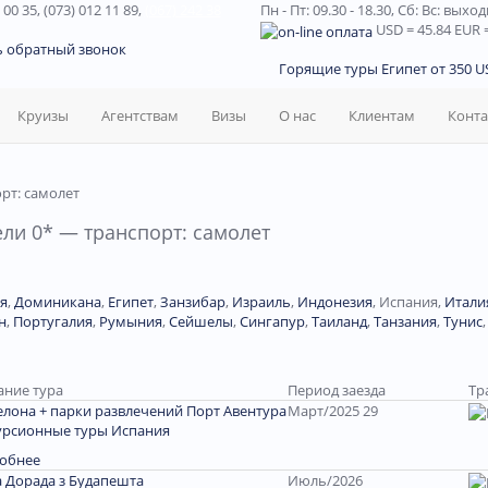
 00 35, (073) 012 11 89,
(067) 242 38
Пн - Пт: 09.30 - 18.30,
Сб: Вс: выхо
USD
= 45.84
EUR
=
ь обратный звонок
Горящие туры Египет от 350 US
Круизы
Агентствам
Визы
О нас
Клиентам
Конт
рт: самолет
ели 0* — транспорт: самолет
я
,
Доминиканa
,
Египет
,
Занзибар
,
Израиль
,
Индонезия
,
Испания
,
Итали
н
,
Португалия
,
Румыния
,
Сейшелы
,
Сингапур
,
Таиланд
,
Танзания
,
Тунис
ание тура
Период заезда
Тр
елона + парки развлечений Порт Авентура
Март/2025 29
урсионные туры Испания
обнее
а Дорада з Будапешта
Июль/2026