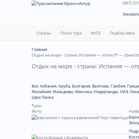
(067) 231
60
Заказат
Страны
Поиск тура
MICE
Подбор авиа
Главная
Отдых на море - страна: Испания — отели 0* — транспо
Отдых на море - страна: Испания — от
Все
,
Албания
,
Аруба
,
Болгария
,
Вьетнам
,
Гамбия
,
Греци
Малайзия
,
Мальдивы
,
Мексика
,
Нидерланды
,
ОАЭ
,
Ома
Шри Ланка
Туры
Фото
Назв
Барс
Экск
Подр
Кост