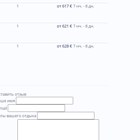
1
от 617 €
7 нч. - 8 дн.
1
от 621 €
7 нч. - 8 дн.
1
от 628 €
7 нч. - 8 дн.
тавить отзыв
аше имя
mail
аты вашего отдыха