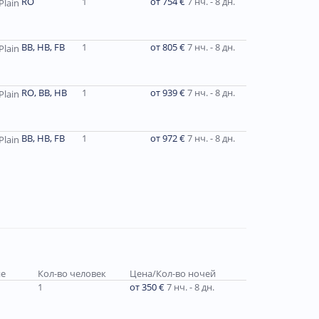
RO
1
от 754 €
7 нч. - 8 дн.
ВВ, НВ, FB
1
от 805 €
7 нч. - 8 дн.
RO, BB, HB
1
от 939 €
7 нч. - 8 дн.
ВВ, HB, FB
1
от 972 €
7 нч. - 8 дн.
ие
Кол-во человек
Цена/Кол-во ночей
1
от 350 €
7 нч. - 8 дн.