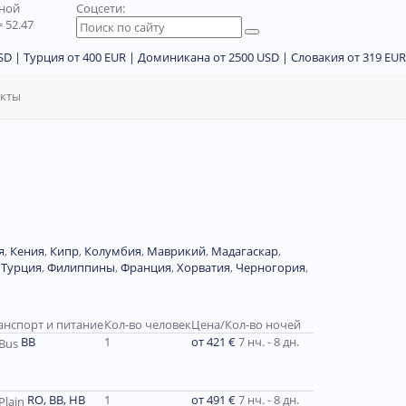
дной
Соцсети:
 52.47
D | Турция от 400 EUR | Доминикана от 2500 USD | Словакия от 319 EUR
акты
я
,
Кения
,
Кипр
,
Колумбия
,
Маврикий
,
Мадагаскар
,
,
Турция
,
Филиппины
,
Франция
,
Хорватия
,
Черногория
,
анспорт и питание
Кол-во человек
Цена/Кол-во ночей
ВВ
1
от 421 €
7 нч. - 8 дн.
RO, ВВ, HB
1
от 491 €
7 нч. - 8 дн.