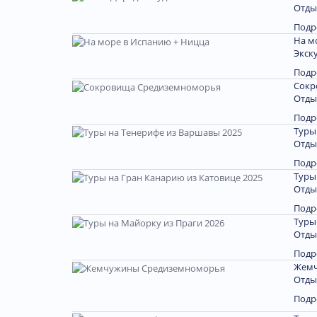
Отды
Подр
На м
Экск
Подр
Сокр
Отды
Подр
Туры
Отды
Подр
Туры
Отды
Подр
Туры
Отды
Подр
Жемч
Отды
Подр