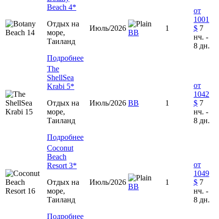
Beach 4*
от
1001
Отдых на
Июль/2026
1
$
7
море,
ВВ
нч. -
Таиланд
8 дн.
Подробнее
The
ShellSea
от
Krabi 5*
1042
Отдых на
Июль/2026
ВВ
1
$
7
море,
нч. -
Таиланд
8 дн.
Подробнее
Coconut
Beach
от
Resort 3*
1049
Отдых на
Июль/2026
1
$
7
ВВ
море,
нч. -
Таиланд
8 дн.
Подробнее