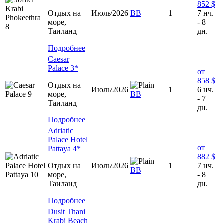
852 $
Отдых на
Июль/2026
ВВ
1
7 нч.
море,
- 8
Таиланд
дн.
Подробнее
Caesar
Palace 3*
от
858 $
Отдых на
Июль/2026
1
6 нч.
море,
ВВ
- 7
Таиланд
дн.
Подробнее
Adriatic
Palace Hotel
от
Pattaya 4*
882 $
Отдых на
Июль/2026
1
7 нч.
BB
море,
- 8
Таиланд
дн.
Подробнее
Dusit Thani
Krabi Beach