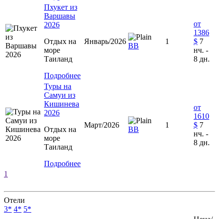
Пхукет из
Варшавы
от
2026
1386
Отдых на
Январь/2026
1
$
7
BB
море
нч. -
Таиланд
8 дн.
Подробнее
Туры на
Самуи из
Кишинева
от
2026
1610
Март/2026
1
$
7
Отдых на
ВВ
нч. -
море
8 дн.
Таиланд
Подробнее
1
Отели
3*
4*
5*