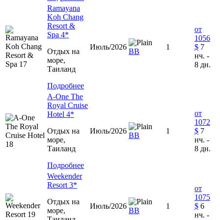
Ramayana
Koh Chang
Resort &
от
Spa 4*
1056
Июль/2026
1
$
7
Отдых на
ВВ
нч. -
море,
8 дн.
Таиланд
Подробнее
A-One The
Royal Cruise
от
Hotel 4*
1072
Отдых на
Июль/2026
1
$
7
ВВ
море,
нч. -
Таиланд
8 дн.
Подробнее
Weekender
Resort 3*
от
1075
Отдых на
Июль/2026
1
$
6
море,
ВВ
нч. -
Таиланд