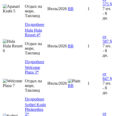
575 $
Отдых на
Июль/2026
ВВ
1
7 нч.
море,
- 8
Таиланд
дн.
Подробнее
Hula Hula
Resort 4*
от
587 $
Отдых на
Июль/2026
ВВ
1
7 нч.
море,
- 8
Таиланд
дн.
Подробнее
Welcome
Plaza 3*
от
847 $
Отдых на
Июль/2026
1
7 нч.
море,
ВВ
- 8
Таиланд
дн.
Подробнее
Sofitel Krabi
Phokeethra
от
5*