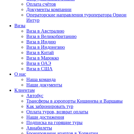
Оплата счётов
Документы компании
Операторские направления туроператора Орион
Интур
Визы
Виза в Австралию
Виза в Великобританию
Виза в Индию
Виза в Индонезию
Виза в Китай
Виза в Марокко
Виза в ОАЭ
Виза в США
О нас
Наша команда
Наши документы
Клиентам
Автобус
Трансферы в аэропорты Кишинева и Варшавы
Как забронировать тур
Оплата туров, возврат оплаты
Наши достижения
Подписка на горящие туры
Авиабилеты
Бронирование апартов в Хорватии