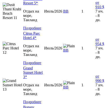
от
Resort 5*
910 $
Отдых на
Июль/2026
ВВ
1
7 нч.
море,
- 8
Таиланд
дн.
Подробнее
Citrus Parc
Hotel 4*
от
954 $
Отдых на
Июль/2026
1
7 нч.
море,
ВВ
- 8
Таиланд
дн.
Подробнее
Grand
Sunset Hotel
от
3*
990 $
Отдых на
Июль/2026
1
7 нч.
ВВ
море,
- 8
Таиланд
дн.
Подробнее
Botany