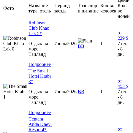
Цена/
Название
Период
Транспорт
Кол-во
Кол-
Фото
тура, отель
заезда
и питание
человек
во
ночей
Robinson
Club Khao
от
Lak 5*
229 $
Отдых на
Июль/2026
1
7 нч.
BB
море,
- 8
Таиланд
дн.
Подробнее
The Small
Hotel Krabi
от
3*
453 $
Отдых на
Июль/2026
ВВ
1
7 нч.
море,
- 8
Таиланд
дн.
Подробнее
Centara
Anda Dhevi
от
Resort 4*