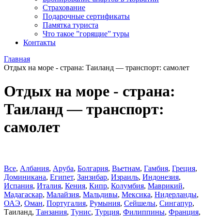
Страхование
Подарочные сертификаты
Памятка туриста
Что такое ”горящие” туры
Контакты
Главная
Отдых на море - страна: Таиланд — транспорт: самолет
Отдых на море - страна:
Таиланд — транспорт:
самолет
Все
,
Албания
,
Аруба
,
Болгария
,
Вьетнам
,
Гамбия
,
Греция
,
Доминиканa
,
Египет
,
Занзибар
,
Израиль
,
Индонезия
,
Испания
,
Италия
,
Кения
,
Кипр
,
Колумбия
,
Маврикий
,
Мадагаскар
,
Малайзия
,
Мальдивы
,
Мексика
,
Нидерланды
,
ОАЭ
,
Оман
,
Португалия
,
Румыния
,
Сейшелы
,
Сингапур
,
Таиланд
,
Танзания
,
Тунис
,
Турция
,
Филиппины
,
Франция
,