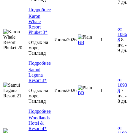
7 дн.
Подробнее
Karon
Whale
Resort
от
Phuket 3*
1086
Июль/2026
1
$
8
Отдых на
ВВ
нч. -
море,
9 дн.
Таиланд
Подробнее
Samui
Laguna
от
Resort 3*
1093
Отдых на
Июль/2026
1
$
7
ВВ
море,
нч. -
Таиланд
8 дн.
Подробнее
Woodlands
Hotel &
от
Resort 4*