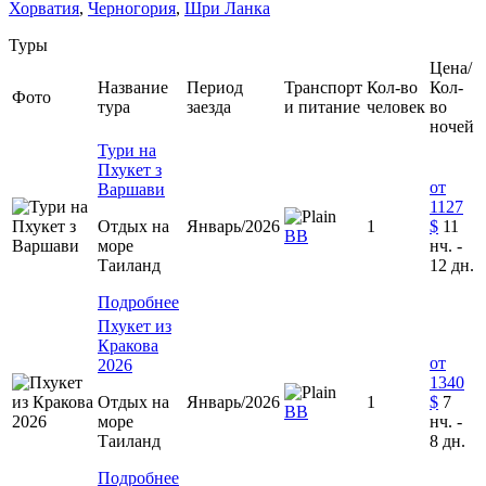
Хорватия
,
Черногория
,
Шри Ланка
Туры
Цена/
Название
Период
Транспорт
Кол-во
Кол-
Фото
тура
заезда
и питание
человек
во
ночей
Тури на
Пхукет з
от
Варшави
1127
Отдых на
Январь/2026
1
$
11
BB
море
нч. -
Таиланд
12 дн.
Подробнее
Пхукет из
Кракова
от
2026
1340
Отдых на
Январь/2026
1
$
7
ВВ
море
нч. -
Таиланд
8 дн.
Подробнее