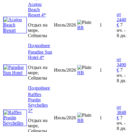
Acajou
Beach
от
Resort 4*
2440
Отдых на
Июль/2026
1
€
7
BB
море,
нч. -
Сейшелы
8 дн.
Подробнее
Paradise Sun
Hotel 4*
от
3490
Отдых на
Июль/2026
1
€
7
море,
HB
нч. -
Сейшелы
8 дн.
Подробнее
Raffles
Praslin
Seychelles
от
5*
3848
Июль/2026
1
€
7
Отдых на
ВВ
нч. -
море,
8 дн.
Сейшелы