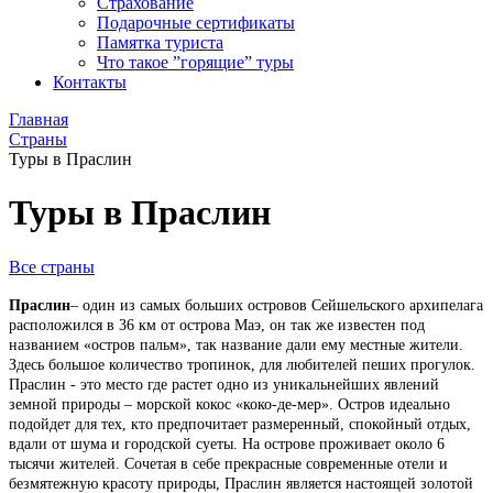
Страхование
Подарочные сертификаты
Памятка туриста
Что такое ”горящие” туры
Контакты
Главная
Страны
Туры в Праслин
Туры в Праслин
Все страны
Праслин
– один из самых больших островов Сейшельского архипелага
расположился в 36 км от острова Маэ, он так же известен под
названием «остров пальм», так название дали ему местные жители.
Здесь большое количество тропинок, для любителей пеших прогулок.
Праслин - это место где растет одно из уникальнейших явлений
земной природы – морской кокос «коко-де-мер». Остров идеально
подойдет для тех, кто предпочитает размеренный, спокойный отдых,
вдали от шума и городской суеты. На острове проживает около 6
тысячи жителей. Сочетая в себе прекрасные современные отели и
безмятежную красоту природы, Праслин является настоящей золотой