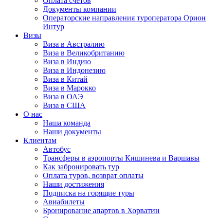
Оплата счётов
Документы компании
Операторские направления туроператора Орион
Интур
Визы
Виза в Австралию
Виза в Великобританию
Виза в Индию
Виза в Индонезию
Виза в Китай
Виза в Марокко
Виза в ОАЭ
Виза в США
О нас
Наша команда
Наши документы
Клиентам
Автобус
Трансферы в аэропорты Кишинева и Варшавы
Как забронировать тур
Оплата туров, возврат оплаты
Наши достижения
Подписка на горящие туры
Авиабилеты
Бронирование апартов в Хорватии