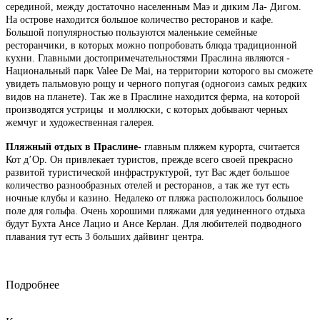
серединой, между достаточно населенным Маэ и диким Ла- Дигом.
На острове находится большое количество ресторанов и кафе.
Большой популярностью пользуются маленькие семейные
ресторанчики, в которых можно попробовать блюда традиционной
кухни. Главными достопримечательностями Праслина являются -
Национальный парк Valee De Mai, на территории которого вы сможете
увидеть пальмовую рощу и черного попугая (одногоиз самых редких
видов на планете). Так же в Праслине находится ферма, на которой
производятся устрицы и моллюски, с которых добывают черных
жемчуг и художественная галерея.
Пляжный отдых в Праслине-
главным пляжем курорта, считается
Кот д’Ор. Он привлекает туристов, прежде всего своей прекрасно
развитой туристической инфраструктурой, тут Вас ждет большое
количество разнообразных отелей и ресторанов, а так же тут есть
ночные клубы и казино. Недалеко от пляжа расположилось большое
поле для гольфа. Очень хорошими пляжами для уединенного отдыха
будут Бухта Ансе Лацио и Ансе Керлан. Для любителей подводного
плавания тут есть 3 больших дайвинг центра.
Подробнее