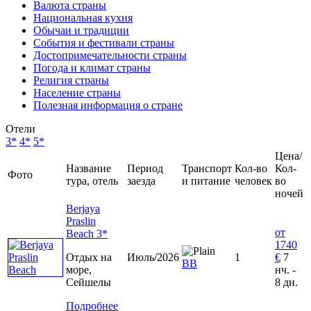
Валюта страны
Национальная кухня
Обычаи и традиции
События и фестивали страны
Достопримечательности страны
Погода и климат страны
Религия страны
Население страны
Полезная информация о стране
Отели
3*
4*
5*
Цена/
Название
Период
Транспорт
Кол-во
Кол-
Фото
тура, отель
заезда
и питание
человек
во
ночей
Berjaya
Praslin
от
Beach 3*
1740
Отдых на
Июль/2026
1
€
7
ВВ
море,
нч. -
Сейшелы
8 дн.
Подробнее