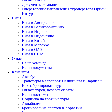
Оплата счётов
Документы компании
Операторские направления туроператора Орион
Интур
Визы
Виза в Австралию
Виза в Великобританию
Виза в Индию
Виза в Индонезию
Виза в Китай
Виза в Марокко
Виза в ОАЭ
Виза в США
О нас
Наша команда
Наши документы
Клиентам
Автобус
Трансферы в аэропорты Кишинева и Варшавы
Как забронировать тур
Оплата туров, возврат оплаты
Наши достижения
Подписка на горящие туры
Авиабилеты
Бронирование апартов в Хорватии