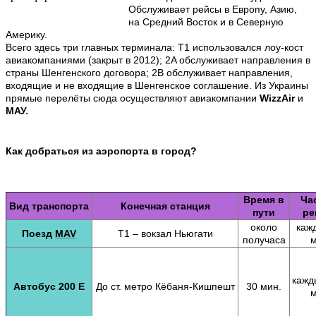
Обслуживает рейсы в Европу, Азию,
на Средний Восток и в Северную
Америку.
Всего здесь три главных терминала: Т1 использовался лоу-кост
авиакомпаниями (закрыт в 2012); 2A обслуживает направления в
страны Шенгенского договора; 2B обслуживает направления,
входящие и не входящие в Шенгенское соглашение. Из Украины
прямые перелёты сюда осуществляют авиакомпании
WizzAir
и
МАУ.
Как добраться из аэропорта в город?
Время в
Ча
Вид транспорта
Конечная станция
пути
ре
около
каж
Поезд
MAV
Т1 – вокзал Ньюгати
получаса
м
кажд
Автобус 200 Е
До ст. метро Кёбаня-Кишпешт
30 мин.
м