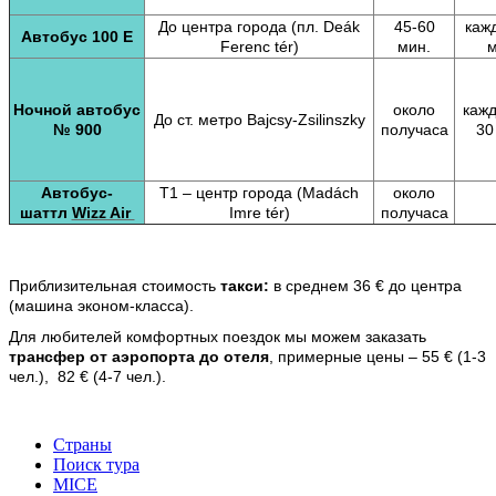
До центра города (пл. Deák
45-60
каж
Автобус 100 Е
Ferenc tér)
мин.
м
Ночной автобус
около
кажд
До ст. метро Bajcsy-Zsilinszky
№ 900
получаса
30
Автобус-
Т1 – центр города (Madách
около
шаттл
Wizz Air
Imre tér)
получаса
Приблизительная стоимость
такси:
в среднем 36 € до центра
(машина эконом-класса).
Для любителей комфортных поездок мы можем заказать
трансфер от аэропорта до отеля
, примерные цены – 55 € (1-3
чел.), 82 € (4-7 чел.).
Страны
Поиск тура
MICE