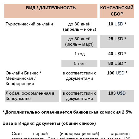
ВИД / ДЛИТЕЛЬНОСТЬ
КОНСУЛЬСКИЙ
СБОР
Туристический он-лайн
до 30 дней
10
U$D
*
(апрель – июнь)
до 30 дней
25
U$D
*
(июль – март)
1 год
40
U$D
*
5 лет
80
U$D
*
Он-лайн Бизнес /
в соответствии с
100
U$D
*
Медицинская /
документами
Конференция
Любая, оформленная в
в соответствии с
103
U$D
Консульстве
документами
* Дополнительно оплачивается банковская комиссия 2,5%
Виза в Индию: документы (общий список)
Скан первой (информационной) страницы
загранпаспорта. Срок действия паспорта не менее 180