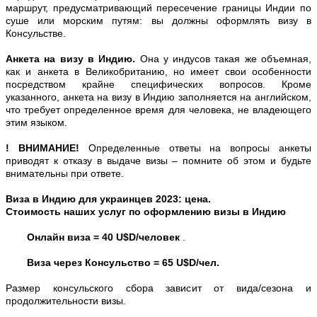
маршрут, предусматривающий пересечение границы Индии по
суше или морским путям: вы должны оформлять визу в
Консульстве.
Анкета на визу в Индию.
Она у индусов такая же объемная,
как и анкета в
Великобританию
, но имеет свои особенности
посредством крайне специфических вопросов. Кроме
указанного, анкета на визу в Индию заполняется на английском,
что требует определенное время для человека, не владеющего
этим языком.
! ВНИМАНИЕ!
Определенные ответы на вопросы анкеты
приводят к отказу в выдаче визы – помните об этом и будьте
внимательны при ответе.
Виза в Индию для украинцев 2023: цена.
Стоимость наших услуг по оформлению визы в Индию
Онлайн виза = 40 U$D/человек
.
Виза через Консульство =
65 U$D/чел.
Размер консульского сбора зависит от вида/сезона и
продолжительности визы.