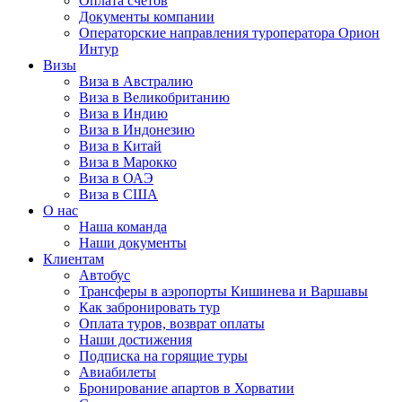
Оплата счётов
Документы компании
Операторские направления туроператора Орион
Интур
Визы
Виза в Австралию
Виза в Великобританию
Виза в Индию
Виза в Индонезию
Виза в Китай
Виза в Марокко
Виза в ОАЭ
Виза в США
О нас
Наша команда
Наши документы
Клиентам
Автобус
Трансферы в аэропорты Кишинева и Варшавы
Как забронировать тур
Оплата туров, возврат оплаты
Наши достижения
Подписка на горящие туры
Авиабилеты
Бронирование апартов в Хорватии