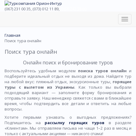
(067) 231 00 35, (073) 012 11 89,
(067) 242 38 60
Toggl
navig
Главная
Поиск тура онлайн
Поиск тура онлайн
Онлайн поиск и бронирование туров
Воспользуйтесь удобным модулем
поиска туров онлайн
и
подберите идеальный отдых не выходя из дома. Найдите тур
на любой вкус: пляжный отдых, экскурсионные туры,
горящие
туры с вылетом из Украины
. Как только вы выбрали
подходящий вариант — заполните форму бронирования и
отправьте заявку. Наш менеджер свяжется с вами в ближайшее
время, чтобы подтвердить все детали и ответить на любые
вопросы.
Хотите первыми узнавать о выгодных предложениях?
Подпишитесь на
рассылку горящих туров
в разделе
«Клиентам». Мы отправляем письма не чаще 1–2 раз в месяц и
только с актуальными акциями — никакого спама!