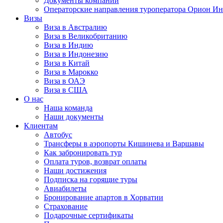
Документы компании
Операторские направления туроператора Орион Ин
Визы
Виза в Австралию
Виза в Великобританию
Виза в Индию
Виза в Индонезию
Виза в Китай
Виза в Марокко
Виза в ОАЭ
Виза в США
О нас
Наша команда
Наши документы
Клиентам
Автобус
Трансферы в аэропорты Кишинева и Варшавы
Как забронировать тур
Оплата туров, возврат оплаты
Наши достижения
Подписка на горящие туры
Авиабилеты
Бронирование апартов в Хорватии
Страхование
Подарочные сертификаты