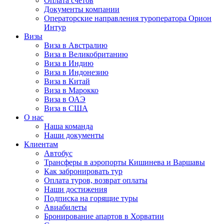
Оплата счётов
Документы компании
Операторские направления туроператора Орион
Интур
Визы
Виза в Австралию
Виза в Великобританию
Виза в Индию
Виза в Индонезию
Виза в Китай
Виза в Марокко
Виза в ОАЭ
Виза в США
О нас
Наша команда
Наши документы
Клиентам
Автобус
Трансферы в аэропорты Кишинева и Варшавы
Как забронировать тур
Оплата туров, возврат оплаты
Наши достижения
Подписка на горящие туры
Авиабилеты
Бронирование апартов в Хорватии