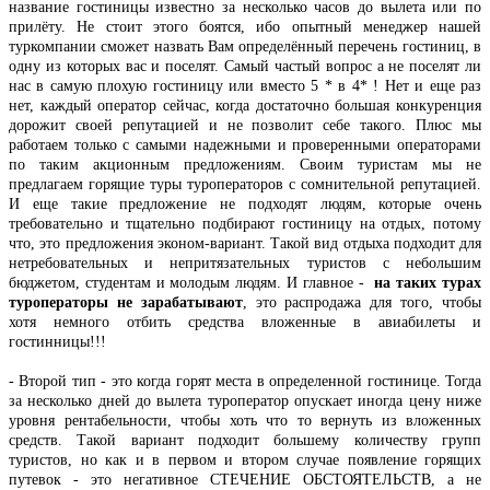
название гостиницы известно за несколько часов до вылета или по
прилёту. Не стоит этого боятся, ибо опытный менеджер нашей
туркомпании сможет назвать Вам определённый перечень гостиниц, в
одну из которых вас и поселят. Самый частый вопрос а не поселят ли
нас в самую плохую гостиницу или вместо 5 * в 4* ! Нет и еще раз
нет, каждый оператор сейчас, когда достаточно большая конкуренция
дорожит своей репутацией и не позволит себе такого. Плюс мы
работаем только с самыми надежными и проверенными операторами
по таким акционным предложениям. Своим туристам мы не
предлагаем горящие туры туроператоров с сомнительной репутацией.
И еще такие предложение не подходят людям, которые очень
требовательно и тщательно подбирают гостиницу на отдых, потому
что, это предложения эконом-вариант. Такой вид отдыха подходит для
нетребовательных и непритязательных туристов с небольшим
бюджетом, студентам и молодым людям. И главное -
на таких турах
туроператоры не зарабатывают
, это распродажа для того, чтобы
хотя немного отбить средства вложенные в авиабилеты и
гостинницы!!!
- Второй тип - это когда горят места в определенной гостинице. Тогда
за несколько дней до вылета туроператор опускает иногда цену ниже
уровня рентабельности, чтобы хоть что то вернуть из вложенных
средств. Такой вариант подходит большему количеству групп
туристов, но как и в первом и втором случае появление горящих
путевок - это негативное СТЕЧЕНИЕ ОБСТОЯТЕЛЬСТВ, а не