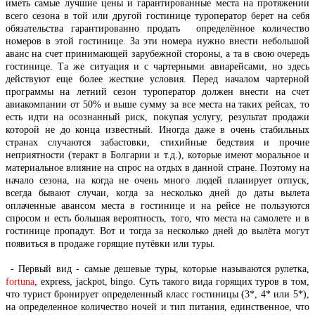
иметь самые лучшие цены и гарантированные места на протяжении
всего сезона в той или другой гостинице туроператор берет на себя
обязательства гарантированно продать определённое количество
номеров в этой гостинице. За эти номера нужно внести небольшой
аванс на счет принимающей зарубежной стороны, а та в свою очередь
гостинице. Та же ситуация и с чартерными авиарейсами, но здесь
действуют еще более жесткие условия. Перед началом чартерной
программы на летний сезон туроператор должен внести на счет
авиакомпании от 50% и выше сумму за все места на таких рейсах, то
есть идти на осознанный риск, покупая услугу, результат продажи
которой не до конца известный. Иногда даже в очень стабильных
странах случаются забастовки, стихийные бедствия и прочие
неприятности (теракт в Болгарии и т.д.), которые имеют моральное и
материальное влияние на спрос на отдых в данной стране. Поэтому на
начало сезона, на когда не очень много людей планирует отпуск,
всегда бывают случаи, когда за несколько дней до даты вылета
оплаченные авансом места в гостинице и на рейсе не пользуются
спросом и есть большая вероятность, того, что места на самолете и в
гостинице пропадут. Вот и тогда за несколько дней до вылёта могут
появиться в продаже горящие путёвки или туры.
- Первый вид - самые дешевые туры, которые называются рулетка,
fortuna
, express, jackpot, bingo. Суть такого вида горящих туров в том,
что турист бронирует определенный класс гостиницы (3*, 4* или 5*),
на определенное количество ночей и тип питания, единственное, что