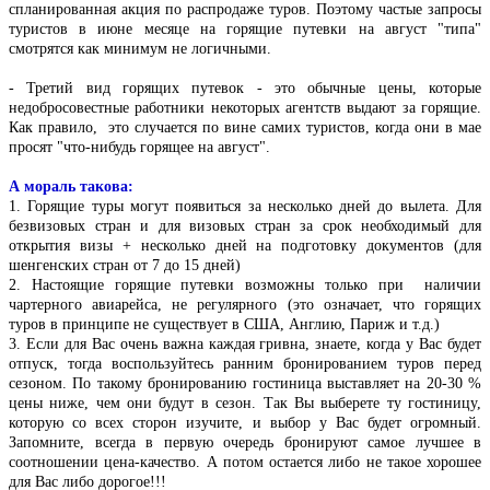
спланированная акция по распродаже туров. Поэтому частые запросы
туристов в июне месяце на горящие путевки на август "типа"
смотрятся как минимум не логичными.
- Третий вид горящих путевок - это обычные цены, которые
недобросовестные работники некоторых агентств выдают за горящие.
Как правило, это случается по вине самих туристов, когда они в мае
просят "что-нибудь горящее на август".
А мораль такова:
1. Горящие туры могут появиться за несколько дней до вылета. Для
безвизовых стран и для визовых стран за срок необходимый для
открытия визы + несколько дней на подготовку документов (для
шенгенских стран от 7 до 15 дней)
2. Настоящие горящие путевки возможны только при наличии
чартерного авиарейса, не регулярного (это означает, что горящих
туров в принципе не существует в США, Англию, Париж и т.д.)
3. Если для Вас очень важна каждая гривна, знаете, когда у Вас будет
отпуск, тогда воспользуйтесь ранним бронированием туров перед
сезоном. По такому бронированию гостиница выставляет на 20-30 %
цены ниже, чем они будут в сезон. Так Вы выберете ту гостиницу,
которую со всех сторон изучите, и выбор у Вас будет огромный.
Запомните, всегда в первую очередь бронируют самое лучшее в
соотношении цена-качество. А потом остается либо не такое хорошее
для Вас либо дорогое!!!