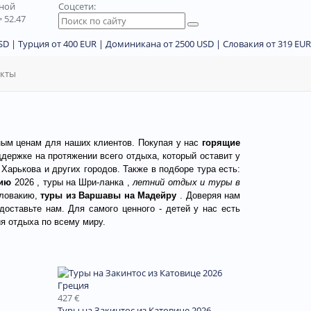
дной
Соцсети:
 52.47
D | Турция от 400 EUR | Доминикана от 2500 USD | Словакия от 319 EUR
акты
ным ценам для наших клиентов. Покупая у нас
горящие
ддержке на протяжении всего отдыха, который оставит у
Харькова и других городов. Также в подборе тура есть:
цию
2026
, туры на Шри-ланка ,
летний отдых и туры в
ловакию
,
туры
из Варшавы
на
Мадейру
. Доверяя нам
оставьте нам. Для самого ценного - детей у нас есть
я отдыха по всему миру.
Греция
427 €
Туры на Закинтос из Катовице 2026