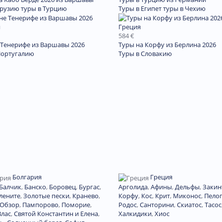
Грузию
туры в Турцию
Туры в Египет
туры в Чехию
я
Греция
584 €
 Тенерифе из Варшавы 2026
Туры на Корфу из Берлина 2026
Португалию
Туры в Словакию
Болгария
Греция
Балчик
,
Банско
,
Боровец
,
Бургас
,
Арголида
,
Афины
,
Дельфы
,
Закин
лените
,
Золотые пески
,
Кранево
,
Корфу
,
Кос
,
Крит
,
Миконос
,
Пело
Обзор
,
Пампорово
,
Поморие
,
Родос
,
Санторини
,
Скиатос
,
Тасос
Влас
,
Святой Константин и Елена
,
Халкидики
,
Хиос