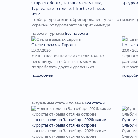
Стара Любовня
,
Татранска Ломница
,
Эрзуру
Турчианске Теплице
,
Штребске Плесо
,
Ясна
Подбор тура онлайн, бронирование туров по низким ц
Украины от туроператора Орион-Интур!
новости туризма
Все новости
Отели в замках Европы
Новые о
29.07.2026
20.07.20
Жить в настоящем замке Если хочется
Черного
чего-нибудь необычного, можно
развива
попробовать другой уровень от ...
инфрастр
подробнее
подроб
актуальные статьи по теме
Все статьи
Новые отели на Занзибаре 2026: какие
Лучшие 
курорты открываются на острове
Ольбии 
Новые отели на Занзибаре 2026: какие
Лучшие 
курорты открываются на острове
Ольбии 