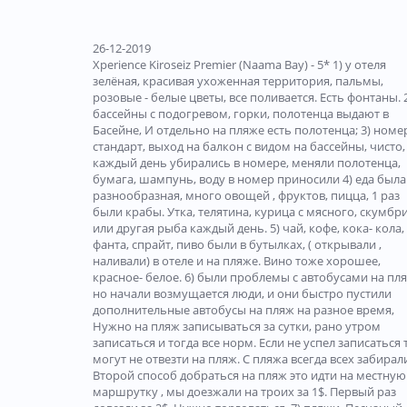
26-12-2019
Xperience Kiroseiz Premier (Naama Bay) - 5* 1) у отеля
зелёная, красивая ухоженная территория, пальмы,
розовые - белые цветы, все поливается. Есть фонтаны. 
бассейны с подогревом, горки, полотенца выдают в
Басейне, И отдельно на пляже есть полотенца; 3) номе
стандарт, выход на балкон с видом на бассейны, чисто,
каждый день убирались в номере, меняли полотенца,
бумага, шампунь, воду в номер приносили 4) еда была
разнообразная, много овощей , фруктов, пицца, 1 раз
были крабы. Утка, телятина, курица с мясного, скумбр
или другая рыба каждый день. 5) чай, кофе, кока- кола,
фанта, спрайт, пиво были в бутылках, ( открывали ,
наливали) в отеле и на пляже. Вино тоже хорошее,
красное- белое. 6) были проблемы с автобусами на пля
но начали возмущается люди, и они быстро пустили
дополнительные автобусы на пляж на разное время,
Нужно на пляж записываться за сутки, рано утром
записаться и тогда все норм. Если не успел записаться 
могут не отвезти на пляж. С пляжа всегда всех забирал
Второй способ добраться на пляж это идти на местную
маршрутку , мы доезжали на троих за 1$. Первый раз