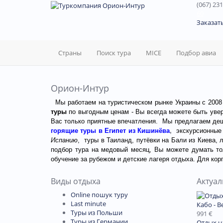
(067) 231
60
Заказат
Страны
Поиск тура
MICE
Подбор авиа
Орион-Интур
Мы работаем на туристическом рынке Украины с 2008 
туры
по выгодным ценам - Вы всегда можете быть увер
Вас только приятные впечатления. Мы предлагаем де
горящие
туры в Египет из
Кишинёва
,
экскурсионные
Испанию
, туры в Таиланд,
путёвки на Бали из Киева
, 
подбор тура на медовый месяц, Вы можете думать тол
обучение за рубежом и детские лагеря отдыха. Для
кор
Виды отдыха
Актуа
Online пошук туру
Last minute
Кабо - В
Туры из Польши
991 €
Туры из Германии
Отдых н