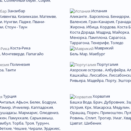
ь
,
Солнечный берег
,
София
,
Занзибар
Испания
Кивенгва
,
Кизимкази
,
Матемве
,
Аликанте
,
Барселона
,
Бенидорм
,
и
,
Нунгви
,
Падже
,
Пвани-
Валенсия
,
Гран-Канария
,
Гранада
ни
,
Стоун - Таун
Жирона
,
Ибица
,
Кордова
,
Коста 
Коста Дорада
,
Мадрид
,
Майорка
,
Менорка
,
Памплона
,
Сарагоса
,
Таррагона
,
Тенерифе
,
Толедо
Коста-Рика
Маврикий
,
Монтеверде
,
Папагайо
Бель Мар
,
Маебург
Полинезия
Португалия
ра
,
Таити
Азорские острова
,
Албуфейра
,
А
Кашкайш
,
Лиссабон
,
Лиссабонск
Ривьера
,
Мадейра
,
Порту
,
Эштор
Турция
Хорватия
Анталья
,
Афьон
,
Белек
,
Бодрум
,
Башка Вода
,
Брач
,
Дубровник
,
За
Измир
,
Ичмелер
,
Каппадокия
,
Истрия
,
Крк
,
Макарска
,
Медулин
,
Кушадасы
,
Мармарис
,
Олюдениз
,
Орашац
,
Пореч
,
Примоштен
,
Пул
кен
,
Памуккале
,
Сарыкамыш
,
Ровинь
,
Сплит
,
Трогир
,
Умаг
,
Хва
амбул
,
Торба
,
Троя
,
Турунч
,
Цавтат
,
Шибеник
Фетхие
,
Чешме
,
Чирали
,
Эрджиес
,