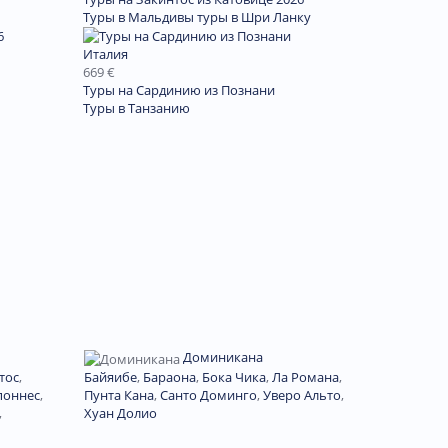
Туры в Мальдивы
туры в Шри Ланку
Италия
669 €
Туры на Сардинию из Познани
Туры в Танзанию
Доминиканa
тос
,
Байяибе
,
Бараона
,
Бока Чика
,
Ла Романа
,
поннес
,
Пунта Кана
,
Санто Доминго
,
Уверо Альто
,
,
Хуан Долио