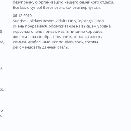
безупречную организацию нашего семейного отдыха.
Все было супер! В этот отель хочется вернуться.
06-12-2019
Sunrise Holidays Resort -Adults Only, Хургада. Отель,
очень понравился, обслуживание на высшем уровне,
2)
персонал очень приветливый, питание хорошее,
довольно разнообразное, аниматоры активные,
ра,
коммуникабельные. Все понравилось, готовы
рекомендовать данный отель.
ия
ж,
то
и.