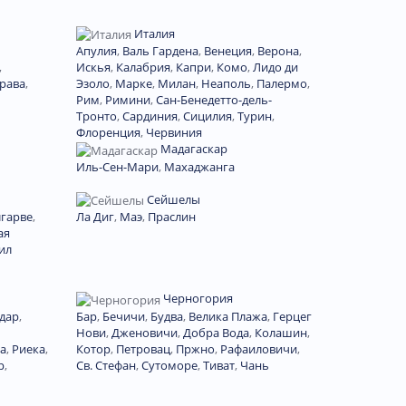
Италия
Апулия
,
Валь Гардена
,
Венеция
,
Верона
,
,
Искья
,
Калабрия
,
Капри
,
Комо
,
Лидо ди
Брава
,
Эзоло
,
Марке
,
Милан
,
Неаполь
,
Палермо
,
Рим
,
Римини
,
Сан-Бенедетто-дель-
Тронто
,
Сардиния
,
Сицилия
,
Турин
,
Флоренция
,
Червиния
Мадагаскар
Иль-Сен-Мари
,
Махаджанга
Сейшелы
лгарве
,
Ла Диг
,
Маэ
,
Праслин
ая
ил
Черногория
дар
,
Бар
,
Бечичи
,
Будва
,
Велика Плажа
,
Герцег
Нови
,
Дженовичи
,
Добра Вода
,
Колашин
,
а
,
Риека
,
Котор
,
Петровац
,
Пржно
,
Рафаиловичи
,
р
,
Св. Стефан
,
Сутоморе
,
Тиват
,
Чань