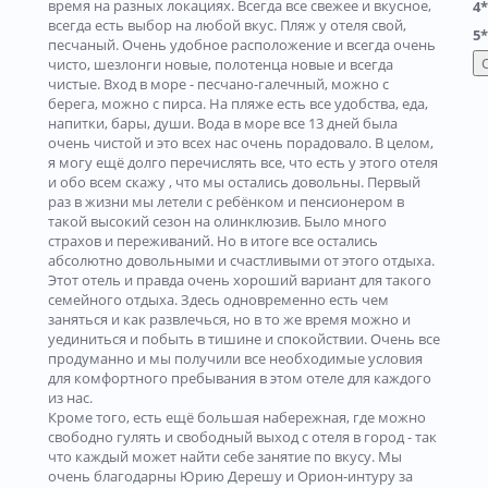
время на разных локациях. Всегда все свежее и вкусное,
4*
всегда есть выбор на любой вкус. Пляж у отеля свой,
5*
песчаный. Очень удобное расположение и всегда очень
чисто, шезлонги новые, полотенца новые и всегда
чистые. Вход в море - песчано-галечный, можно с
берега, можно с пирса. На пляже есть все удобства, еда,
напитки, бары, души. Вода в море все 13 дней была
очень чистой и это всех нас очень порадовало. В целом,
я могу ещё долго перечислять все, что есть у этого отеля
и обо всем скажу , что мы остались довольны. Первый
раз в жизни мы летели с ребёнком и пенсионером в
такой высокий сезон на олинклюзив. Было много
страхов и переживаний. Но в итоге все остались
абсолютно довольными и счастливыми от этого отдыха.
Этот отель и правда очень хороший вариант для такого
семейного отдыха. Здесь одновременно есть чем
заняться и как развлечься, но в то же время можно и
уединиться и побыть в тишине и спокойствии. Очень все
продуманно и мы получили все необходимые условия
для комфортного пребывания в этом отеле для каждого
из нас.
Кроме того, есть ещё большая набережная, где можно
свободно гулять и свободный выход с отеля в город - так
что каждый может найти себе занятие по вкусу. Мы
очень благодарны Юрию Дерешу и Орион-интуру за