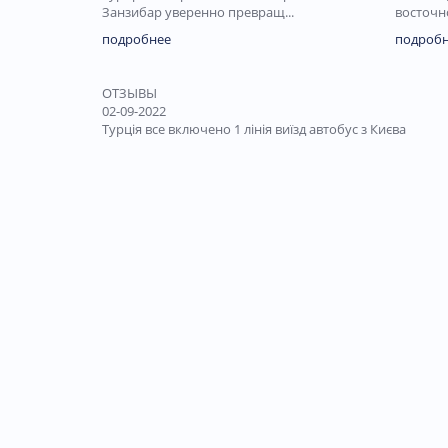
Занзибар уверенно превращ...
восточно
подробнее
подроб
ОТЗЫВЫ
02-09-2022
Турція все включено 1 лінія виїзд автобус з Києва