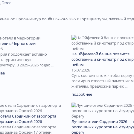
м
,
Эфес
енам от Орион-Интур по ☎ 067-242-38-60! Горящие туры, пляжный отд
тели в Черногории
26
На Эйфелевой башне появится
рия продолжает активно
собственный кинотеатр под отк
ть туристическую
небом
уктуру. В 2025–2026 годах ...
15.07.2026
нее
Суть состоит в том, чтобы вернут
всемирно известный памятник 
жителям, предложив париж ...
подробнее
отели Сардинии от аэропорта
до залива Орозей 2026
Лучшие отели Сардинии 2026 — 
отели Сардинии от аэропорта
роскошных курортов на Изумру
до залива Орозей 17 отелей
берегу