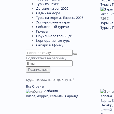
Туры из Чехии
Туры в 
Детские лагеря 2026
Отдых на море
Испани
Туры на море из Европы 2026
726 €
Экскурсионные туры
Туры не
Событийный туризм
Туры в 
Круизы
Обучение за границей
Корпоративные туры
Сафари в Африку
Подписаться
на рассылку
Подписаться
куда поехать отдохнуть?
Все Страны
Албания
Влера
,
Дуррес
,
Ксамиль
,
Саранда
Албена
,
Варна
,
Е
Несебр
,
Святой 