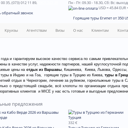
 00 35, (073) 012 11 89,
(067) 242 38
Пн - Пт: 09.30 - 18.30,
Сб: Вс: выхо
USD
= 45.84
EUR
=
ь обратный звонок
Горящие туры Египет от 350 US
Круизы
Агентствам
Визы
О нас
Клиентам
Конт
года и гарантируем высокое качество сервиса по самым привлекатель
ены в качестве услуг, надежности партнеров, нашей круглосуточной по
шевые цены на
отдых из Варшавы
, Кишинева, Киева, Львова, Одессы, 
 туры в Индию и на Гоа, горящие туры в Турцию из Киева,
туры в Гре
летний отдых в Черногории, лечение за рубежом,
горнолыжные туры в С
ько о предстоящей свадьбе, всё хлопоты по организации отдыха пред
поративных клиентов
и MICE у нас есть готовые и выгодные предложени
льные предложения
ерде
Турция
332 €
а Кабо Верде 2026 из Варшавы
Туры в Турцию из Германии