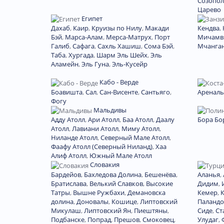
Созопол
Царево
Египет
Дахаб
,
Каир
,
Круизы по Нилу
,
Макади
Кендва
,
Бэй
,
Марса-Алам
,
Мерса-Матрух
,
Порт
Мичамв
Галиб
,
Сафага
,
Сахль Хашиш
,
Сома Бэй
,
Мчанга
Таба
,
Хургада
,
Шарм Эль Шейх
,
Эль
Аламейн
,
Эль Гуна
,
Эль-Кусейр
Кабо - Верде
Боавишта
,
Сал
,
Сан-Висенте
,
Сантьяго
,
Ареналь
Фогу
Мальдивы
Адду Атолл
,
Ари Атолл
,
Баа Атолл
,
Даалу
Бора Бо
Атолл
,
Лавиани Атолл
,
Миму Атолл
,
Ниланде Атолл
,
Северный Мале Атолл
,
Фаафу Атолл (Северный Ниланд)
,
Хаа
Алиф Атолл
,
Южный Мале Атолл
Словакия
Бардейов
,
Бахледова Долина
,
Бешенёва
,
Аланья
,
Братислава
,
Велький Славков
,
Высокие
Дидим
,
Татры
,
Вышне Ружбахи
,
Демановска
Кемер
,
долина
,
Доновалы
,
Кошице
,
Липтовский
Паландо
Микулаш
,
Липтовский Ян
,
Пиештяны
,
Сиде
,
Ст
Подбанске
,
Попрад
,
Прешов
,
Смоковец
,
Улудаг
,