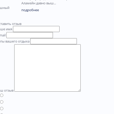
Аламейн давно выш...
кошный
подробнее
тавить отзыв
аше имя
mail
аты вашего отдыха
аш отзыв