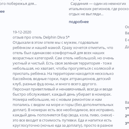
го побережья для...
Сардиния — один из немногих
итальянских регионов, где рос
нее
отдых не выгляди...
подробнее
Ос
19-12-2020
В
отзыв про отель Delphin Diva 5*
E-
Отдыхали в этом отеле мы с мужем, годовалым
Д
ребёнком и нашей мамой. Сразу хочется отметить, что
отель был одинаково комфортный для всех наших
возрастных категорий. Сам отель небольшой, но очень
уютный и чистый. Есть своя зелёная территория - тоже
небольшая, но хватает, чтобы прогуляться с коляской и
приспать ребёнка. На территории находится несколько
бассейнов, водные горки, парк аттракционов, детский
клуб, разные фуд-зоны, и много всего другого.
Персонал приветливый и ненавязчивый, всегда и везде
быстро обслуживает, каждый день убирает в номерах.
Номера небольшие, но с новым ремонтом и нам
В
попались с видом на море и горы (без дополнительных
1*
доплат). В номерах есть все необходимое, все исправно,
каждый день пополняется бар (вода, кола, пиво, снеки) -
2*
это все входит в стоимость путевки. Еда и напитки есть
3*
круглосуточно (ночью еда за доплату), просто в разное