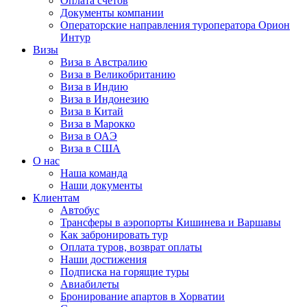
Оплата счётов
Документы компании
Операторские направления туроператора Орион
Интур
Визы
Виза в Австралию
Виза в Великобританию
Виза в Индию
Виза в Индонезию
Виза в Китай
Виза в Марокко
Виза в ОАЭ
Виза в США
О нас
Наша команда
Наши документы
Клиентам
Автобус
Трансферы в аэропорты Кишинева и Варшавы
Как забронировать тур
Оплата туров, возврат оплаты
Наши достижения
Подписка на горящие туры
Авиабилеты
Бронирование апартов в Хорватии