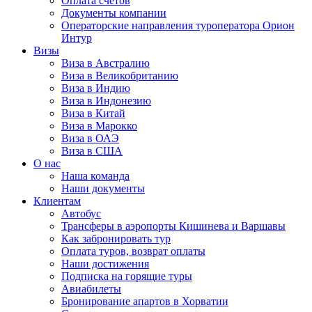
Оплата счётов
Документы компании
Операторские направления туроператора Орион
Интур
Визы
Виза в Австралию
Виза в Великобританию
Виза в Индию
Виза в Индонезию
Виза в Китай
Виза в Марокко
Виза в ОАЭ
Виза в США
О нас
Наша команда
Наши документы
Клиентам
Автобус
Трансферы в аэропорты Кишинева и Варшавы
Как забронировать тур
Оплата туров, возврат оплаты
Наши достижения
Подписка на горящие туры
Авиабилеты
Бронирование апартов в Хорватии