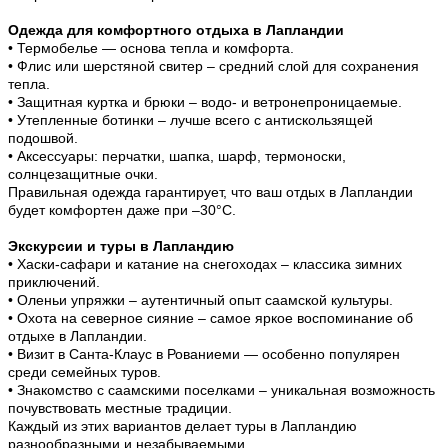
Одежда для комфортного отдыха в Лапландии
• Термобелье — основа тепла и комфорта.
• Флис или шерстяной свитер – средний слой для сохранения
тепла.
• Защитная куртка и брюки – водо- и ветронепроницаемые.
• Утепленные ботинки – лучше всего с антискользящей
подошвой.
• Аксессуары: перчатки, шапка, шарф, термоноски,
солнцезащитные очки.
Правильная одежда гарантирует, что ваш отдых в Лапландии
будет комфортен даже при –30°C.
Экскурсии и туры в Лапландию
• Хаски-сафари и катание на снегоходах – классика зимних
приключений.
• Оленьи упряжки – аутентичный опыт саамской культуры.
• Охота на северное сияние – самое яркое воспоминание об
отдыхе в Лапландии.
• Визит в Санта-Клаус в Рованиеми — особенно популярен
среди семейных туров.
• Знакомство с саамскими поселками – уникальная возможность
почувствовать местные традиции.
Каждый из этих вариантов делает туры в Лапландию
разнообразными и незабываемыми.