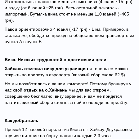
Из алкогольных напитков местные пьют пиво (4 юаня ~15 грн)
и водку (от 6 юаней ~25 грн). Весь остальной алкоголь -
импортный. Бутылка вина стоит не меньше 110 юаней (~465
грн).
Такси
ориентировочно 4 юаня (~17 грн) - 1 км. Примерно, в
столько же, обойдется проезд на общественном транспорте из
пункта А в пункт Б.
Виза. Никаких трудностей в достижении цели.
Хайнань отменил визу для украинцев
и теперь ее можно
открыть по прилету в аэропорту (визовый сбор около 62 $).
Но мы позаботились о вашем комфорте! Поэтому бронируя у
нас свой
отдых на о.Хайнань
мы для вас откроем,
совершенно бесплатно, визу заранее, и вам не придется
платить визовый сбор и стоять за ней в очереди по прилёту.
Как добраться.
Прямой 12-часовой перелет из Киева в г. Хайкоу. Двухразовое
горячее питание на борту, напитки каждые 2-3 часа.