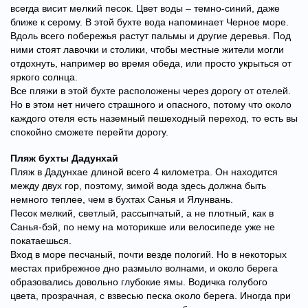
всегда висит мелкий песок. Цвет воды – темно-синий, даже
ближе к серому. В этой бухте вода напоминает Черное море.
Вдоль всего побережья растут пальмы и другие деревья. Под
ними стоят лавочки и столики, чтобы местные жители могли
отдохнуть, например во время обеда, или просто укрыться от
яркого солнца.
Все пляжи в этой бухте расположены через дорогу от отелей.
Но в этом нет ничего страшного и опасного, потому что около
каждого отеля есть наземный пешеходный переход, то есть вы
спокойно сможете перейти дорогу.
Пляж бухты Дадунхай
Пляж в Дадунхае длиной всего 4 километра. Он находится
между двух гор, поэтому, зимой вода здесь должна быть
немного теплее, чем в бухтах Санья и Ялунвань.
Песок мелкий, светлый, рассыпчатый, а не плотный, как в
Санья-бэй, по нему на моторикше или велосипеде уже не
покатаешься.
Вход в море песчаный, почти везде пологий. Но в некоторых
местах прибрежное дно размыло волнами, и около берега
образовались довольно глубокие ямы. Водичка голубого
цвета, прозрачная, с взвесью песка около берега. Иногда при