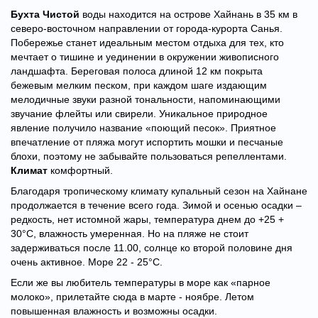
Бухта Чистой
воды находится на острове Хайнань в 35 км в
северо-восточном направлении от города-курорта Санья.
Побережье станет идеальным местом отдыха для тех, кто
мечтает о тишине и уединении в окружении живописного
ландшафта. Береговая полоса длиной 12 км покрыта
бежевым мелким песком, при каждом шаге издающим
мелодичные звуки разной тональности, напоминающими
звучание флейты или свирели. Уникальное природное
явление получило название «поющий песок». Приятное
впечатление от пляжа могут испортить мошки и песчаные
блохи, поэтому не забывайте пользоваться репеллентами.
Климат
комфортный.
Благодаря тропическому климату купальный сезон на Хайнане
продолжается в течение всего года. Зимой и осенью осадки –
редкость, нет истомной жары, температура днем до +25 +
30°C, влажность умеренная. Но на пляже не стоит
задерживаться после 11.00, солнце ко второй половине дня
очень активное. Море 22 - 25°C.
Если же вы любитель температуры в море как «парное
молоко», прилетайте сюда в марте - ноябре.
Летом
повышенная влажность и возможны осадки.