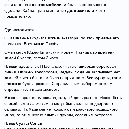
свои авто на
электромобили
, и большинство уже это
сделали. Хайнанцы знаменитые
долгожители
и это
показательно.
Где находится.
О. Хайнань находится вблизи экватора, по этой причине его
называют Восточные Гавайи.
Омывается Южно-Китайским морем. Разница во времени:
зимой 6 часов, летом 3 часа.
Пляжи
идеальные! Песчаные, чистые, широкая береговая
линия. Никаких водорослей, медузы сюда не заплывают, нет
камней и чего бы то ни было неприятного. Все курорты, как и
пляжные бухты, разные. С правильным выбором помогут
определиться наши эксперты.
Море
с характером океана, каждый день разное. Может быть
спокойным и ласковым, а могут быть волны, подвержено
отливам. На Хайнане нет кораллов и красивого подводного
мира, за этим нужно плыть к другим, соседним островам.
Пляж бухты Санья
Отдыхают в этой бухте в основном китайцы и европейцы.