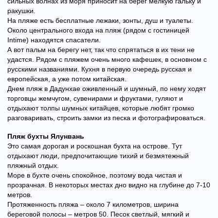
сильных волнах из моря приносит на берег мелкую гальку и
ракушки.
На пляже есть бесплатные лежаки, зонты, душ и туалеты.
Около центрального входа на пляж (рядом с гостиницей
Intime) находятся спасатели.
А вот пальм на берегу нет, так что спрятаться в их тени не
удастся. Рядом с пляжем очень много кафешек, в основном с
русскими названиями. Кухня в первую очередь русская и
европейская, а уже потом китайская.
Днем пляж в Дадунхае оживленный и шумный, по нему ходят
торговцы жемчугом, сувенирами и фруктами, гуляют и
отдыхают толпы шумных китайцев, которые любят громко
разговаривать, строить замки из песка и фотографироваться.
Пляж бухты Ялунвань
Это самая дорогая и роскошная бухта на острове. Тут
отдыхают люди, предпочитающие тихий и безмятежный
пляжный отдых.
Море в бухте очень спокойное, поэтому вода чистая и
прозрачная. В некоторых местах дно видно на глубине до 7-10
метров.
Протяженность пляжа – около 7 километров, ширина
береговой полосы – метров 50. Песок светлый, мягкий и