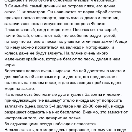
В Санья-бэй самый длинный на острове пляж, его длина
около 11 километров. Он начинается от парка «Край света»,
проходит около аэропорта, вдоль жилых домов и гостиниц,
заканчиваясь около искусственного острова Феникс.
Пляж песчаный, вход в море тоже. Песочек светло-серый,
почти белый, очень плотный, что особенно радует детей,
потому что из такого песка получаются отличные замки! А еще
по нему можно прокатиться на великах и моторикшах, и
колеса даже не будут вязнуть. На пляже очень много
маленьких крабиков, которые бегают по песку, делая в нем
норки.
Береговая полоса очень широкая. На ней достаточно места и
для любителей активных игр, и для тех, кто предпочитает
полежать на теплом песке, и для желающих пройтись вдоль
моря на закате.
На пляже есть бесплатные душ и туалет. За зонты и лежаки,
принадлежащие "не вашему" отелю иногда могут попросить
заплатить (цена около 3-4 доллара или 20-30 юаней), иногда
разрешают отдыхать на них бесплатно. Видимо, это зависит от
настроения того, кто дежурит на пляже.
За отдыхающими всегда наблюдают спасатели.
Нельзя сказать, что море здесь прозрачное, потому что в воде