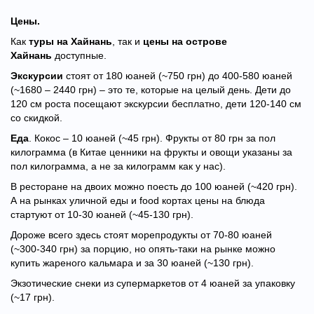
Цены.
Как
туры на Хайнань
, так и
цены на острове
Хайнань
доступные.
Экскурсии
стоят от 180 юаней (~750 грн) до 400-580 юаней
(~1680 – 2440 грн) – это те, которые на целый день. Дети до
120 см роста посещают экскурсии бесплатно, дети 120-140 см
со скидкой.
Еда
. Кокос – 10 юаней (~45 грн). Фрукты от 80 грн за пол
килограмма (в Китае ценники на фрукты и овощи указаны за
пол килограмма, а не за килограмм как у нас).
В ресторане на двоих можно поесть до 100 юаней (~420 грн).
А на рынках уличной еды и food кортах цены на блюда
стартуют от 10-30 юаней (~45-130 грн).
Дороже всего здесь стоят морепродукты от 70-80 юаней
(~300-340 грн) за порцию, но опять-таки на рынке можно
купить жареного кальмара и за 30 юаней (~130 грн).
Экзотические снеки из супермаркетов от 4 юаней за упаковку
(~17 грн).