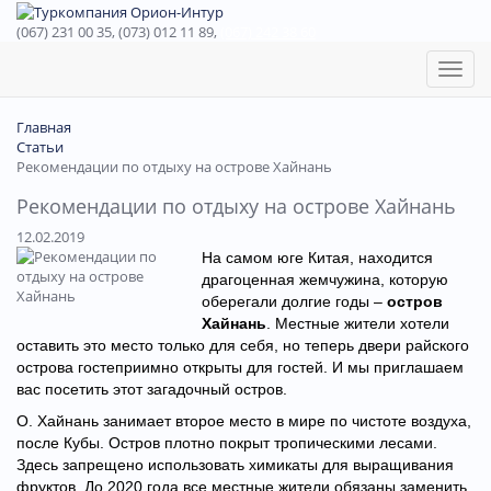
(067) 231 00 35, (073) 012 11 89,
(067) 242 38 60
Toggl
naviga
Главная
Статьи
Рекомендации по отдыху на острове Хайнань
Рекомендации по отдыху на острове Хайнань
12.02.2019
На самом юге Китая, находится
драгоценная жемчужина, которую
оберегали долгие годы –
остров
Хайнань
. Местные жители хотели
оставить это место только для себя, но теперь двери райского
острова гостеприимно открыты для гостей. И мы приглашаем
вас посетить этот загадочный остров.
О. Хайнань занимает второе место в мире по чистоте воздуха,
после Кубы. Остров плотно покрыт тропическими лесами.
Здесь запрещено использовать химикаты для выращивания
фруктов. До 2020 года все местные жители обязаны заменить