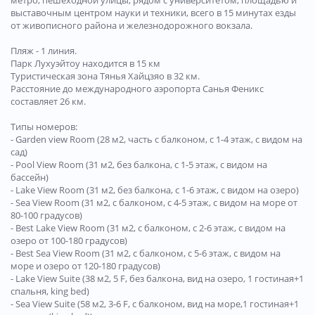
метро, ​​пешеходной улицы, рядом с университетом, площадью и
выставочным центром науки и техники, всего в 15 минутах езды
от живописного района и железнодорожного вокзала.
Пляж - 1 линия.
Парк Лухуэйтоу находится в 15 км
Туристическая зона Тянья Хайцзяо в 32 км.
Расстояние до международного аэропорта Санья Феникс
составляет 26 км.
Типы номеров:
- Garden view Room (28 м2, часть с балконом, с 1-4 этаж, с видом на
сад)
- Pool View Room (31 м2, без балкона, с 1-5 этаж, с видом на
бассейн)
- Lake View Room (31 м2, без балкона, с 1-6 этаж, с видом на озеро)
- Sea View Room (31 м2, с балконом, с 4-5 этаж, с видом на море от
80-100 градусов)
- Best Lake View Room (31 м2, с балконом, с 2-6 этаж, с видом на
озеро от 100-180 градусов)
- Best Sea View Room (31 м2, с балконом, с 5-6 этаж, с видом на
море и озеро от 120-180 градусов)
- Lake View Suite (38 м2, 5 F, без балкона, вид на озеро, 1 гостиная+1
спальня, king bed)
- Sea View Suite (58 м2, 3-6 F, с балконом, вид на море,1 гостиная+1