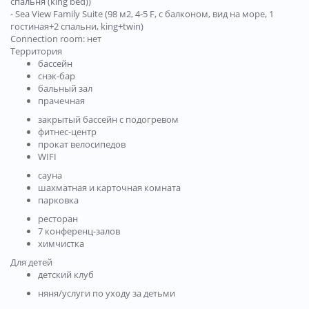
спальня (king bed))
- Sea View Family Suite (98 м2, 4-5 F, с балконом, вид на море, 1
гостиная+2 спальни, king+twin)
Connection room: нет
Территория
бассейн
снэк-бар
бальный зал
прачечная
закрытый бассейн с подогревом
фитнес-центр
прокат велосипедов
WIFI
сауна
шахматная и карточная комната
парковка
ресторан
7 конференц-залов
химчистка
Для детей
детский клуб
няня/услуги по уходу за детьми