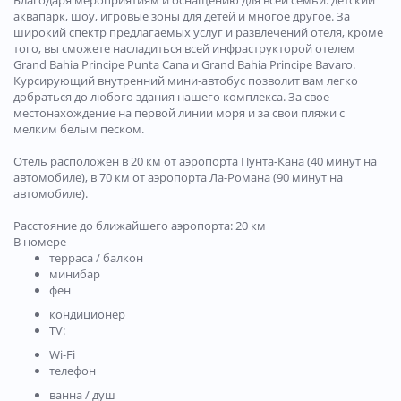
Благодаря мероприятиям и оснащению для всей семьи: детский
аквапарк, шоу, игровые зоны для детей и многое другое. За
широкий спектр предлагаемых услуг и развлечений отеля, кроме
того, вы сможете насладиться всей инфраструкторой отелем
Grand Bahia Principe Punta Cana и Grand Bahia Principe Bavaro.
Курсирующий внутренний мини-автобус позволит вам легко
добраться до любого здания нашего комплекса. За свое
местонахождение на первой линии моря и за свои пляжи с
мелким белым песком.
Отель расположен в 20 км от аэропорта Пунта-Кана (40 минут на
автомобиле), в 70 км от аэропорта Ла-Романа (90 минут на
автомобиле).
Расстояние до ближайшего аэропорта: 20 км
В номере
терраса / балкон
минибар
фен
кондиционер
TV:
Wi-Fi
телефон
ванна / душ