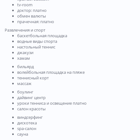
tv-room
доктор: платно
обмен валюты
прачечная: платно
Развлечения и спорт
баскетбольная площадка
водные виды спорта
настольный теннис
джакузи
хамам
бильярд
волейбольная площадка на пляже
теннисный корт
массаж
боулинг
дайвинг центр
уроки тенниса и освещение платно
салон красоты
виндсерфинг
дискотека
spa-салон
сауна