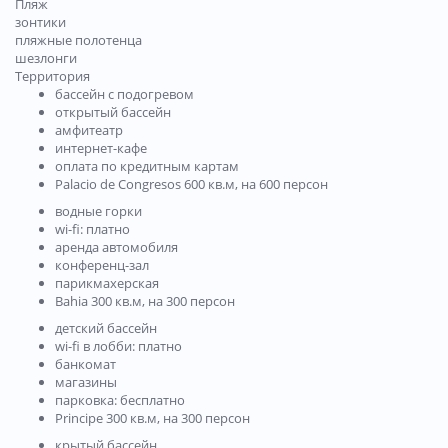
Пляж
зонтики
пляжные полотенца
шезлонги
Территория
бассейн с подогревом
открытый бассейн
амфитеатр
интернет-кафе
оплата по кредитным картам
Palacio de Congresos 600 кв.м, на 600 персон
водные горки
wi-fi: платно
аренда автомобиля
конференц-зал
парикмахерская
Bahia 300 кв.м, на 300 персон
детский бассейн
wi-fi в лобби: платно
банкомат
магазины
парковка: бесплатно
Principe 300 кв.м, на 300 персон
крытый бассейн