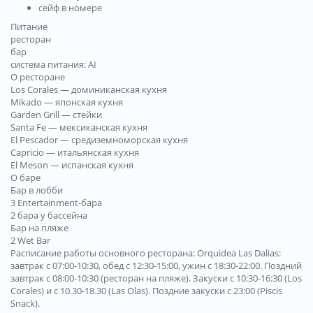
сейф в номере
Питание
ресторан
бар
система питания: AI
О ресторане
Los Corales — доминиканская кухня
Mikado — японская кухня
Garden Grill — стейки
Santa Fe — мексиканская кухня
El Pescador — средиземноморская кухня
Capricio — итальянская кухня
El Meson — испанская кухня
О баре
Бар в лобби
3 Entertainment-бара
2 бара у бассейна
Бар на пляже
2 Wet Bar
Расписание работы основного ресторана: Orquidea Las Dalias:
завтрак с 07:00-10:30, обед с 12:30-15:00, ужин с 18:30-22:00. Поздний
завтрак с 08:00-10:30 (ресторан на пляже). Закуски с 10:30-16:30 (Los
Corales) и с 10.30-18.30 (Las Olas). Поздние закуски с 23:00 (Piscis
Snack).