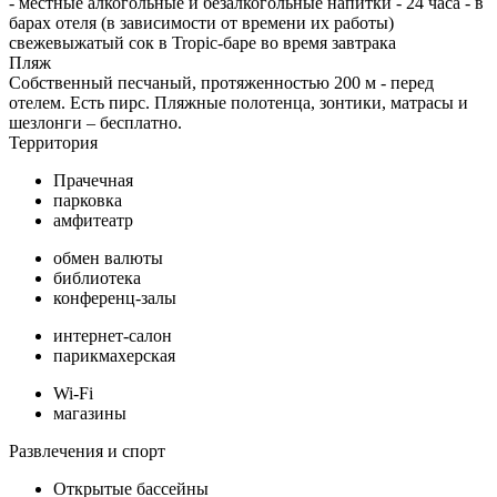
- местные алкогольные и безалкогольные напитки - 24 часа - в
барах отеля (в зависимости от времени их работы)
свежевыжатый сок в Tropic-баре во время завтрака
Пляж
Собственный песчаный, протяженностью 200 м - перед
отелем. Есть пирс. Пляжные полотенца, зонтики, матрасы и
шезлонги – бесплатно.
Территория
Прачечная
парковка
амфитеатр
обмен валюты
библиотека
конференц-залы
интернет-салон
парикмахерская
Wi-Fi
магазины
Развлечения и спорт
Открытые бассейны