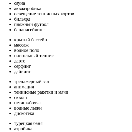
сауна
аквааэробика
освещение теннисных кортов
бильярд
пляжный футбол
бананасейлинг
крытый бассейн
массаж
водное поло
настольный теннис
дартс
серфинг
дайвинг
тренажерный зал
анимация
теннисные ракетки и мячи
сквош
петанк/бочча
водные лыжи
дискотека
турецкая баня
аэробика