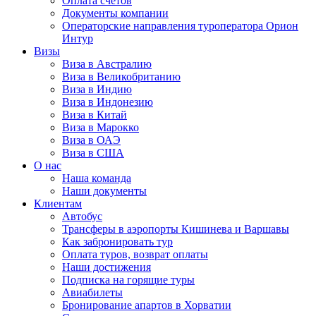
Оплата счётов
Документы компании
Операторские направления туроператора Орион
Интур
Визы
Виза в Австралию
Виза в Великобританию
Виза в Индию
Виза в Индонезию
Виза в Китай
Виза в Марокко
Виза в ОАЭ
Виза в США
О нас
Наша команда
Наши документы
Клиентам
Автобус
Трансферы в аэропорты Кишинева и Варшавы
Как забронировать тур
Оплата туров, возврат оплаты
Наши достижения
Подписка на горящие туры
Авиабилеты
Бронирование апартов в Хорватии