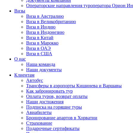
Документы компании
Операторские направления туроператора Орион Ин
Визы
Виза в Австралию
Виза в Великобританию
Виза в Индию
Виза в Индонезию
Виза в Китай
Виза в Марокко
Виза в ОАЭ
Виза в США
О нас
Наша команда
Наши документы
Клиентам
Автобус
Трансферы в аэропорты Кишинева и Варшавы
Как забронировать тур
Оплата туров, возврат оплаты
Наши достижения
Подписка на горящие туры
Авиабилеты
Бронирование апартов в Хорватии
Страхование
Подарочные сертификаты