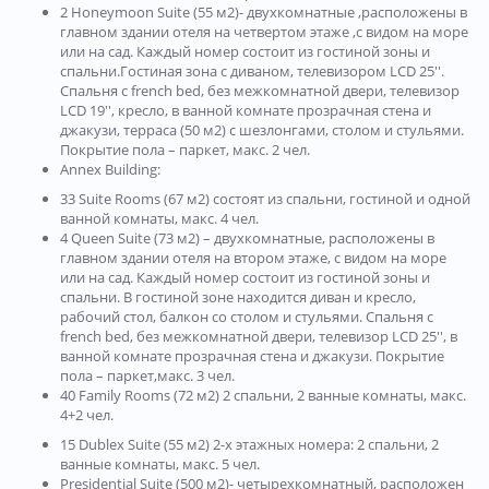
2 Honeymoon Suite (55 м2)- двухкомнатные ,расположены в
главном здании отеля на четвертом этаже ,c видом на море
или на сад. Каждый номер состоит из гостиной зоны и
спальни.Гостиная зона с диваном, телевизором LCD 25''.
Cпальня с french bed, без межкомнатной двери, телевизор
LCD 19'', кресло, в ванной комнате прозрачная стена и
джакузи, терраса (50 м2) с шезлонгами, столом и стульями.
Покрытие пола – паркет, макс. 2 чел.
Annex Building:
33 Suite Rooms (67 м2) состоят из спальни, гостиной и одной
ванной комнаты, макс. 4 чел.
4 Queen Suite (73 м2) – двухкомнатныe, расположены в
главном здании отеля на втором этаже, c видом на море
или на сад. Каждый номер состоит из гостиной зоны и
спальни. В гостиной зоне находится диван и кресло,
рабочий стол, балкон со столом и стульями. Cпальня с
french bed, без межкомнатной двери, телевизор LCD 25'', в
ванной комнате прозрачная стена и джакузи. Покрытие
пола – паркет,макс. 3 чел.
40 Family Rooms (72 м2) 2 спальни, 2 ванные комнаты, макс.
4+2 чел.
15 Dublex Suite (55 м2) 2-х этажных номера: 2 спальни, 2
ванные комнаты, макс. 5 чел.
Presidential Suite (500 м2)- четырехкомнатный, расположен