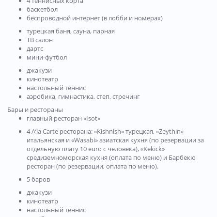
4 теннисных корта
баскетбол
беспроводной интернет (в лобби и номерах)
турецкая баня, сауна, парная
ТВ салон
дартс
мини-футбол
джакузи
кинотеатр
настольный теннис
аэробика, гимнастика, степ, стречинг
Бары и рестораны
главный ресторан «Isot»
4 A’la Carte ресторана: «Kishnish» турецкая, «Zeythin»
итальянская и «Wasabi» азиатская кухня (по резервации за
отдельную плату 10 euro с человека), «Kekick»
средиземноморская кухня (оплата по меню) и Барбекю
ресторан (по резервации, оплата по меню).
5 баров
джакузи
кинотеатр
настольный теннис