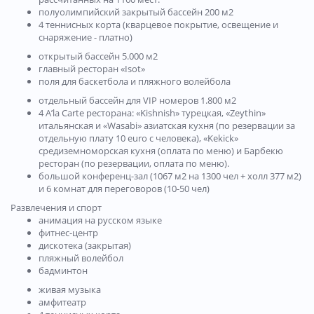
полуолимпийский закрытый бассейн 200 м2
4 теннисных корта (кварцевое покрытие, освещение и
снаряжение - платно)
открытый бассейн 5.000 м2
главный ресторан «Isot»
поля для баскетбола и пляжного волейбола
отдельный бассейн для VIP номеров 1.800 м2
4 A’la Carte ресторана: «Kishnish» турецкая, «Zeythin»
итальянская и «Wasabi» азиатская кухня (по резервации за
отдельную плату 10 euro с человека), «Kekick»
средиземноморская кухня (оплата по меню) и Барбекю
ресторан (по резервации, оплата по меню).
большой конференц-зал (1067 м2 на 1300 чел + холл 377 м2)
и 6 комнат для переговоров (10-50 чел)
Развлечения и спорт
анимация на русском языке
фитнес-центр
дискотека (закрытая)
пляжный волейбол
бадминтон
живая музыка
амфитеатр