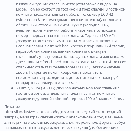
в главном здании отеля на четвертом этаже c видом на
море. Номер состоит из гостиной и трех спален. В гостиной
комнате находится мягкая мебель, телевизор LCD 42''
(widescreen & система домашнего кинотеатра), столовая с
обеденным столом на 12 чел., кухня (холодильник,
электрический чайник), рабочий кабинет, при входе в
номер – зеркальная ванная комната. Терраса (180 м2) с
джакузи, стол со стульями, зонты, матрасы и шезлонги.
Главная спальня с french bed, кресло и журнальный столик,
гардеробная комната, ванная комната с джакузи,
отдельный душ, турецкая баня, сауна, комната для массажа.
Две спальни с french bed, ванные комнаты с ванной. Во всех
спальных комнатах телевизоры LCD 32'', межкомнатные
двери. Покрытие пола – ковролин, паркет. Есть
возможность присоединить дополнительно к номеру 6
стандартных номеров,макс. 7 чел.
2 Family Suite (203 м2) двухкомнатных номера: спальня с
гостиной зоной, отдельная спальня, ванная комната с
джакузи и душевой кабиной, терраса 120 м2, макс. 4+1 чел.
Питание
Ultra All Inclusive: завтрак, обед и ужин - шведский стол, поздний
завтрак, на завтрак свежевыжатый апельсиновый сок, в течение
дня горячие и холодные закуски, снэк, мороженое, фрукты, арбуз
на пляже, ночные закуски, диетическая кухня (диабетические