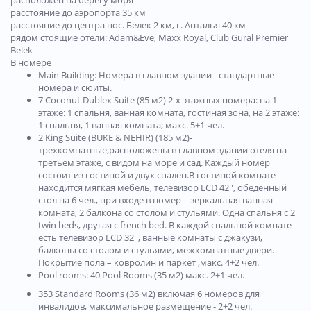
расположен на берегу моря
расстояние до аэропорта 35 км
расстояние до центра пос. Белек 2 км, г. Анталья 40 км
рядом стоящие отели: Adam&Eve, Maxx Royal, Club Gural Premier
Belek
В номере
Main Building: Номера в главном здании - стандартные
номера и сюиты.
7 Coconut Dublex Suite (85 м2) 2-х этажных номера: на 1
этаже: 1 спальня, ванная комната, гостиная зона, на 2 этаже:
1 спальня, 1 ванная комната; макс. 5+1 чел.
2 King Suite (BUKE & NEHIR) (185 м2)-
трехкомнатные,расположены в главном здании отеля на
третьем этаже, c видом на море и сад. Каждый номер
состоит из гостиной и двух спален.В гостиной комнате
находится мягкая мебель, телевизор LCD 42'', обеденный
стол на 6 чел., при входе в номер – зеркальная ванная
комната, 2 балкона со столом и стульями. Одна спальня с 2
twin beds, другая с french bed. В каждой спальной комнате
есть телевизор LCD 32'', ванные комнаты с джакузи,
балконы со столом и стульями, межкомнатные двери.
Покрытие пола – ковролин и паркет ,макс. 4+2 чел.
Pool rooms: 40 Pool Rooms (35 м2) макс. 2+1 чел.
353 Standard Rooms (36 м2) включая 6 номеров для
инвалидов, максимальное размещение - 2+2 чел.