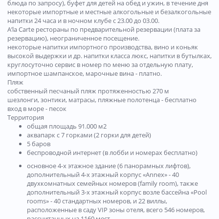
блюда по запросу), буфет для детей на обед и ужин, в течение дня
некоторые импортные и местные алкогольные и безалкогольные
напитки 24 часа и в ночном клубе с 23.00 до 03.00.
A’la Carte рестораны по предварительной резервации (плата за
резервацию), неограниченное посещение.
некоторые напитки импортного производства, вино и коньяк
высокой выдержки и др. напитки класса люкс, напитки в бутылках,
круглосуточно сервис в номер по меню за отдельную плату,
импортное шампанское, марочные вина - платно.
Пляж
собственный песчаный пляж протяженностью 270 м
шезлонги, зонтики, матрасы, пляжные полотенца - бесплатно
вход в море - песок
Территория
общая площадь 91.000 м2
аквапарк с 7 горками (2 горки для детей)
5 баров
беспроводной интернет (в лобби и номерах бесплатно)
основное 4-х этажное здание (6 панорамных лифтов),
дополнительный 4-х этажный корпус «Annex» - 40
двухкомнатных семейных номеров (family room), также
дополнительный 3-х этажный корпус возле бассейна «Pool
rooms» - 40 стандартных номеров, и 22 виллы,
расположенные в саду VIP зоны отеля, всего 546 номеров,
рассчитанных на 1160 мест.